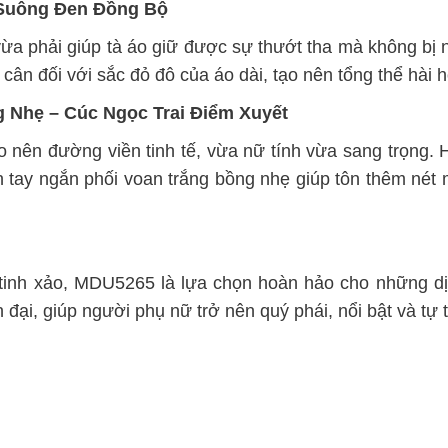
Suông Đen Đồng Bộ
a phải giúp tà áo giữ được sự thướt tha mà không bị n
ân đối với sắc đỏ đô của áo dài, tạo nên tổng thể hài h
g Nhẹ – Cúc Ngọc Trai Điểm Xuyết
tạo nên đường viền tinh tế, vừa nữ tính vừa sang trọng. H
ần tay ngắn phối voan trắng bồng nhẹ giúp tôn thêm né
i tinh xảo, MDU5265 là lựa chọn hoàn hảo cho những dịp
đại, giúp người phụ nữ trở nên quý phái, nổi bật và tự 