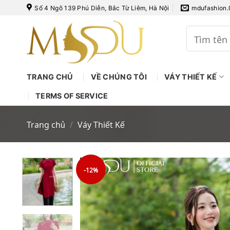
Bỏ
Số 4 Ngõ 139 Phú Diễn, Bắc Từ Liêm, Hà Nội
mdufashion
qua
nội
Tìm
kiếm:
dung
TRANG CHỦ
VỀ CHÚNG TÔI
VÁY THIẾT KẾ
TERMS OF SERVICE
Trang chủ
/
Váy Thiết Kế
-12%