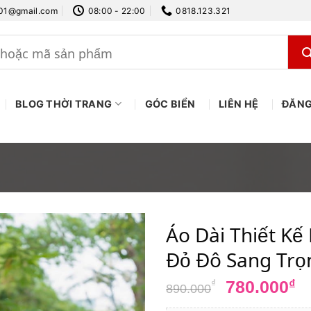
.01@gmail.com
08:00 - 22:00
0818.123.321
BLOG THỜI TRANG
GÓC BIỂN
LIÊN HỆ
ĐĂNG
Áo Dài Thiết K
Đỏ Đô Sang Trọn
Giá
G
780.000
₫
₫
890.000
gốc
h