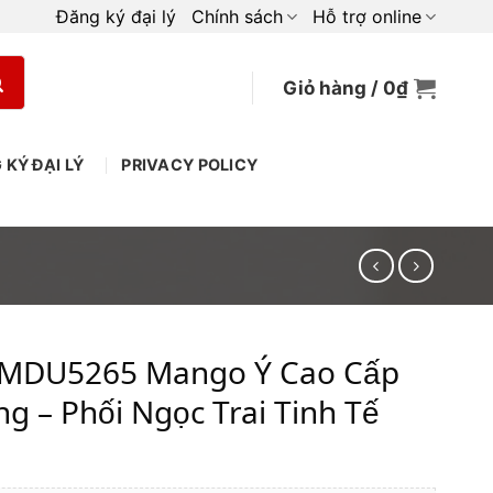
Đăng ký đại lý
Chính sách
Hỗ trợ online
Giỏ hàng /
0
₫
 KÝ ĐẠI LÝ
PRIVACY POLICY
ế MDU5265 Mango Ý Cao Cấp
g – Phối Ngọc Trai Tinh Tế
iá
iện