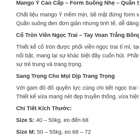
Mango Ý Cao Cấp – Form Suông Nhẹ – Quần 
Chất liệu mango Ý mềm mịn, bề mặt đứng form vừ
Quần suông đen đơn giản nhưng tinh tế, dễ dàng c
Cổ Tròn Viền Ngọc Trai – Tay Voan Trắng Bồn
Thiết kế cổ tròn được phối viền ngọc trai tỉ mỉ, 
nổi bật, mang lại sự khác biệt đầy cuốn hút. Ph
sự trẻ trung và trang trọng.
Sang Trọng Cho Mọi Dịp Trang Trọng
Với gam đỏ đô quyền lực cùng chi tiết ngọc tra
Thiết kế vừa mang nét đẹp truyền thống, vừa hiện 
Chi Tiết Kích Thước:
Size S:
40 – 50kg, eo đến 68
Size M:
50 – 55kg, eo 68 – 72