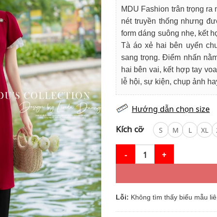
là:
tạ
MDU Fashion trân trọng ra 
890.000₫.
là
nét truyền thống nhưng đư
78
form dáng suông nhẹ, kết hợ
Tà áo xẻ hai bên uyển chu
sang trọng. Điểm nhấn nằm 
hai bên vai, kết hợp tay v
lễ hội, sự kiện, chụp ảnh h
Hướng dẫn chọn size
Kích cỡ
S
M
L
XL
Áo Dài Thiết Kế MDU5265 Mang
Lỗi:
Không tìm thấy biểu mẫu liê