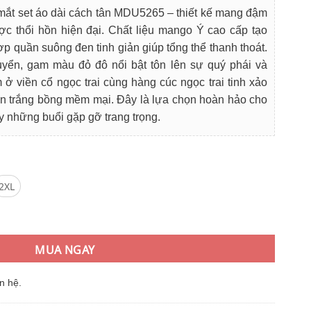
i
mắt set áo dài cách tân MDU5265 – thiết kế mang đậm
:
ợc thổi hồn hiện đại. Chất liệu mango Ý cao cấp tạo
0.000₫.
p quần suông đen tinh giản giúp tổng thể thanh thoát.
yển, gam màu đỏ đô nổi bật tôn lên sự quý phái và
ở viền cổ ngọc trai cùng hàng cúc ngọc trai tinh xảo
oan trắng bồng mềm mại. Đây là lựa chọn hoàn hảo cho
ay những buổi gặp gỡ trang trọng.
2XL
o Ý Cao Cấp Đỏ Đô Sang Trọng – Phối Ngọc Trai Tinh Tế số lượng
MUA NGAY
n hệ.