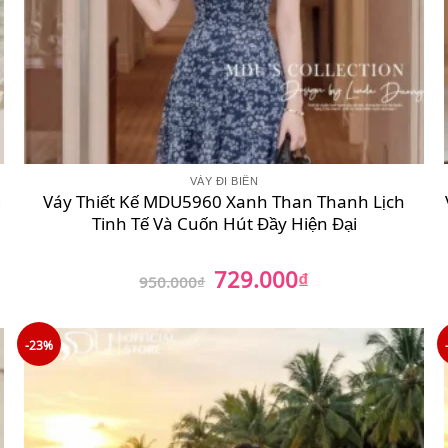
VÁY ĐI BIỂN
g
Váy Thiết Kế MDU5960 Xanh Than Thanh Lịch
Tinh Tế Và Cuốn Hút Đầy Hiện Đại
729.000
Giá
₫
Giá
950.000
₫
gốc
hiện
là:
tại
950.000₫.
là:
729.000₫.
-23%