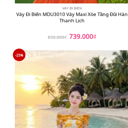
VÁY ĐI BIỂN
Váy Đi Biển MDU3010 Váy Maxi Xòe Tầng Đũi Hàn
Thanh Lịch
739.000
Giá
₫
Giá
850.000
₫
gốc
hiện
là:
tại
850.000₫.
là:
739.000₫.
-25%