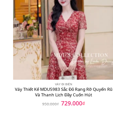
VÁY ĐI BIỂN
Váy Thiết Kế MDU5983 Sắc Đỏ Rạng Rỡ Quyến Rũ
Và Thanh Lịch Đầy Cuốn Hút
729.000
Giá
₫
Giá
950.000
₫
gốc
hiện
là:
tại
950.000₫.
là: