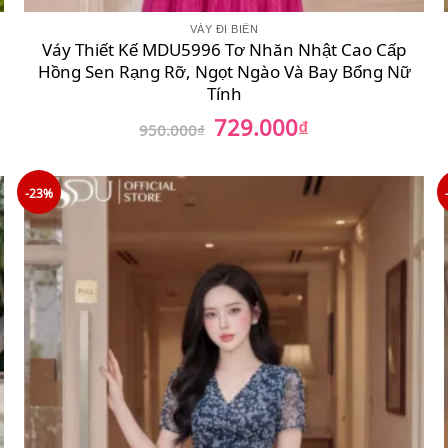
VÁY ĐI BIỂN
Váy Thiết Kế MDU5996 Tơ Nhăn Nhật Cao Cấp
Hồng Sen Rạng Rỡ, Ngọt Ngào Và Bay Bổng Nữ
Tính
729.000
Giá
₫
Giá
950.000
₫
gốc
hiện
là:
tại
950.000₫.
là:
729.000₫.
-23%