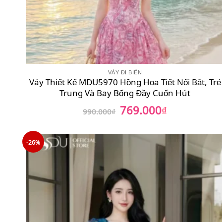
VÁY ĐI BIỂN
Váy Thiết Kế MDU5970 Hồng Họa Tiết Nổi Bật, Trẻ
Trung Và Bay Bổng Đầy Cuốn Hút
769.000
Giá
₫
Giá
990.000
₫
gốc
hiện
là:
tại
990.000₫.
là:
769.000₫.
-26%