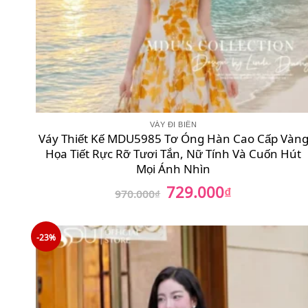
VÁY ĐI BIỂN
Váy Thiết Kế MDU5985 Tơ Óng Hàn Cao Cấp Vàn
Họa Tiết Rực Rỡ Tươi Tắn, Nữ Tính Và Cuốn Hút
Mọi Ánh Nhìn
729.000
Giá
₫
Giá
970.000
₫
gốc
hiện
là:
tại
970.000₫.
là:
729.000₫.
-23%