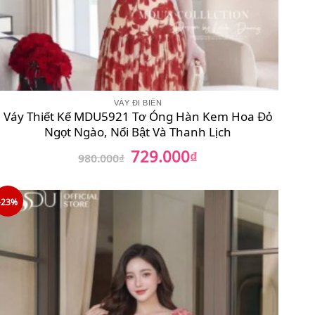
VÁY ĐI BIỂN
Váy Thiết Kế MDU5921 Tơ Óng Hàn Kem Hoa Đỏ
Ngọt Ngào, Nổi Bật Và Thanh Lịch
729.000
Giá
₫
Giá
980.000
₫
gốc
hiện
là:
tại
980.000₫.
là:
729.000₫.
-23%