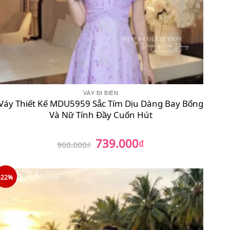
VÁY ĐI BIỂN
Váy Thiết Kế MDU5959 Sắc Tím Dịu Dàng Bay Bổng
Và Nữ Tính Đầy Cuốn Hút
739.000
Giá
₫
Giá
960.000
₫
gốc
hiện
là:
tại
960.000₫.
là:
739.000₫.
-22%