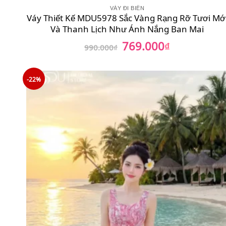
VÁY ĐI BIỂN
Váy Thiết Kế MDU5978 Sắc Vàng Rạng Rỡ Tươi Mớ
Và Thanh Lịch Như Ánh Nắng Ban Mai
769.000
Giá
₫
Giá
990.000
₫
gốc
hiện
là:
tại
990.000₫.
là:
769.000₫.
-22%