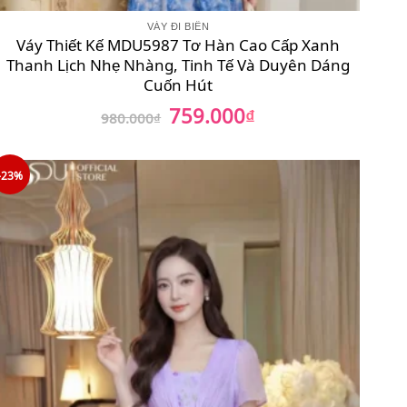
VÁY ĐI BIỂN
Váy Thiết Kế MDU5987 Tơ Hàn Cao Cấp Xanh
Thanh Lịch Nhẹ Nhàng, Tinh Tế Và Duyên Dáng
Cuốn Hút
759.000
Giá
₫
Giá
980.000
₫
gốc
hiện
là:
tại
980.000₫.
là:
759.000₫.
-23%