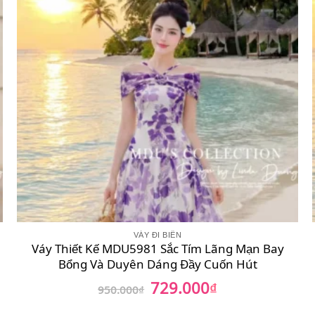
VÁY ĐI BIỂN
Váy Thiết Kế MDU5981 Sắc Tím Lãng Mạn Bay
Bổng Và Duyên Dáng Đầy Cuốn Hút
729.000
Giá
₫
Giá
950.000
₫
gốc
hiện
là:
tại
950.000₫.
là: