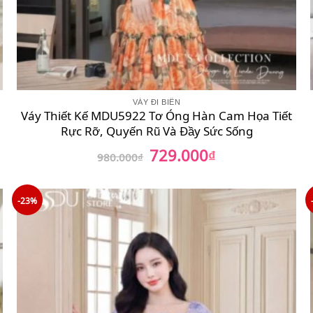
VÁY ĐI BIỂN
Váy Thiết Kế MDU5922 Tơ Óng Hàn Cam Họa Tiết
Rực Rỡ, Quyến Rũ Và Đầy Sức Sống
729.000
Giá
₫
Giá
980.000
₫
gốc
hiện
là:
tại
980.000₫.
là:
729.000₫.
-23%