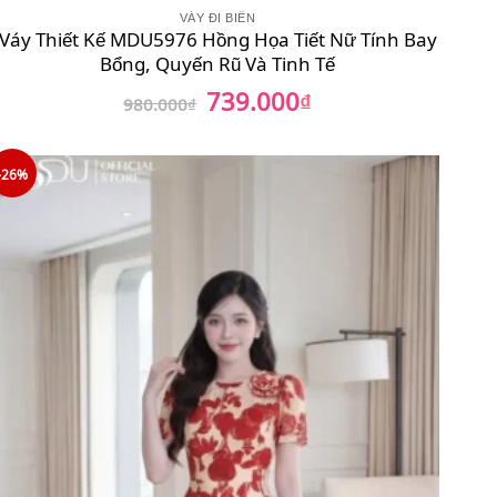
VÁY ĐI BIỂN
Váy Thiết Kế MDU5976 Hồng Họa Tiết Nữ Tính Bay
Bổng, Quyến Rũ Và Tinh Tế
739.000
Giá
₫
Giá
980.000
₫
gốc
hiện
là:
tại
980.000₫.
là:
739.000₫.
-26%