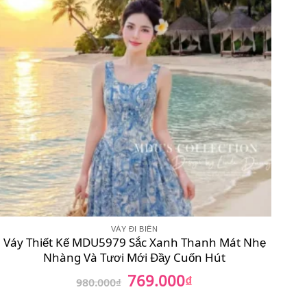
VÁY ĐI BIỂN
Váy Thiết Kế MDU5979 Sắc Xanh Thanh Mát Nhẹ
Nhàng Và Tươi Mới Đầy Cuốn Hút
769.000
Giá
₫
Giá
980.000
₫
gốc
hiện
là:
tại
980.000₫.
là: