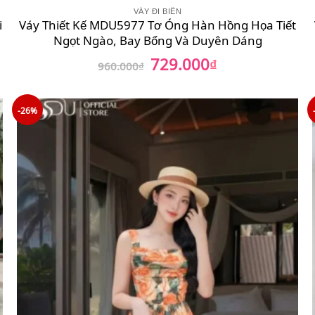
VÁY ĐI BIỂN
i
Váy Thiết Kế MDU5977 Tơ Óng Hàn Hồng Họa Tiết
Ngọt Ngào, Bay Bổng Và Duyên Dáng
729.000
Giá
₫
Giá
960.000
₫
gốc
hiện
là:
tại
960.000₫.
là:
729.000₫.
-26%