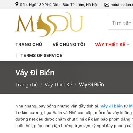
Bỏ
Số 4 Ngõ 139 Phú Diễn, Bắc Từ Liêm, Hà Nội
mdufashion
qua
nội
Tìm
kiếm:
dung
TRANG CHỦ
VỀ CHÚNG TÔI
VÁY THIẾT KẾ
TERMS OF SERVICE
Váy Đi Biển
Trang chủ
/
Váy Thiết Kế
/
Váy Đi Biển
Nhẹ nhàng, bay bổng nhưng vẫn đầy tinh tế,
váy đi biển
từ
M
Tơ kim cương, Lụa Satin và Nhũ cao cấp, mỗi mẫu váy không ch
đường nét đều được chăm chút tỉ mỉ để đảm bảo phom dáng h
cuốn hút, giúp nàng tận hưởng trọn vẹn kỳ nghỉ đầy phong cá