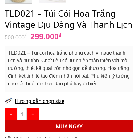
TLD021 – Túi Cói Hoa Trắng
Vintage Dịu Dàng Và Thanh Lịch
Giá
Giá
299.000
₫
₫
500.000
gốc
hiện
là:
tại
TLD021 – Túi cói hoa trắng phong cách vintage thanh
500.000₫.
là:
lịch và nữ tính. Chất liệu cói tự nhiên thân thiện với môi
299.000₫.
trường, thiết kế quai tròn nhỏ gọn dễ thương. Hoa trắng
đính kết tinh tế tạo điểm nhấn nổi bật. Phụ kiện lý tưởng
cho các buổi đi chơi, dạo phố hay đi biển.
Hướng dẫn chọn size
TLD021 – Túi Cói Hoa Trắng Vintage Dịu Dàng Và Thanh Lịch số 
MUA NGAY