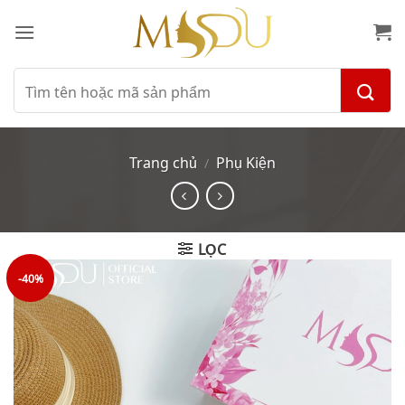
Bỏ
qua
nội
dung
Tìm
kiếm:
Trang chủ
Phụ Kiện
/
LỌC
-40%