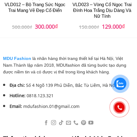
VLD012 – Bộ Trang Sức Ngọc
VLD023 – Vòng Cổ Ngọc Trai
Trai Mang Vẻ Đẹp Cổ Điển
Đính Hoa Trắng Dịu Dàng Và
Nữ Tính
₫
₫
Giá
Giá
Giá
Giá
300.000
129.000
500.000
₫
150.000
₫
gốc
hiện
gốc
hiện
là:
tại
là:
tại
500.000₫.
là:
150.000₫.
là:
300.000₫.
129.0
MDU Fashion
là nhãn hàng thời trang thiết kế tại Hà Nội, Việt
Nam.Thành lập năm 2018, MDUfashion đã từng bước tạo dựng
được niềm tin và có được vị thế trong lòng khách hàng.
Địa chỉ:
Số 4 Ngõ 139 Phú Diễn, Bắc Từ Liêm, Hà Nội.
Hotline:
0818.123.321
Email:
mdufashion.01@gmail.com