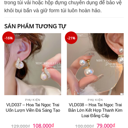
trong túi vải hoặc hộp đựng chuyên dụng để bảo vệ
khỏi bụi bẩn và giữ form túi luôn hoàn hảo.
SẢN PHẨM TƯƠNG TỰ
-16%
-21%
PHỤ KIỆN
PHỤ KIỆN
VLD037 – Hoa Tai Ngọc Trai
VLD038 – Hoa Tai Ngọc Trai
Uốn Lượn Viền Đá Sáng Tạo
Bản Lớn Kết Hợp Thanh Kim
Loại Đẳng Cấp
₫
₫
Giá
Giá
Giá
Giá
108.000
79.000
129.000
₫
100.000
₫
gốc
hiện
gốc
hiện