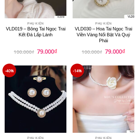
PHỤ KIỆN
PHỤ KIỆN
VLD019 – Bông Tai Ngọc Trai
VLD030 – Hoa Tai Ngọc Trai
Kết Đá Lấp Lánh
Viền Vàng Nổi Bật Và Quý
Phái
₫
₫
Giá
Giá
Giá
Giá
79.000
79.000
100.000
₫
100.000
₫
gốc
hiện
gốc
hiện
là:
tại
là:
tại
100.000₫.
là:
100.000₫.
là:
79.000₫.
79.00
-40%
-14%
PHỤ KIỆN
PHỤ KIỆN