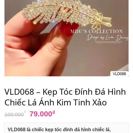
VLD068 – Kẹp Tóc Đính Đá Hình
Chiếc Lá Ánh Kim Tinh Xảo
Giá
Giá
79.000
₫
₫
100.000
gốc
hiện
là:
tại
VLD068 là chiếc kẹp tóc đính đá hình chiếc lá,