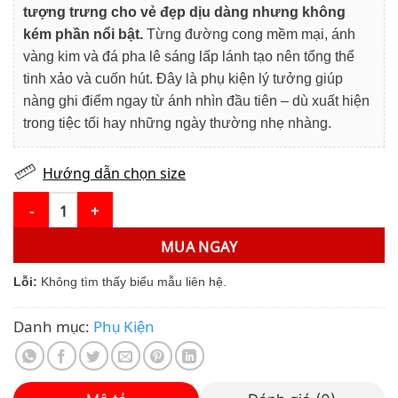
100.000₫.
là:
tượng trưng cho vẻ đẹp dịu dàng nhưng không
79.000₫.
kém phần nổi bật.
Từng đường cong mềm mại, ánh
vàng kim và đá pha lê sáng lấp lánh tạo nên tổng thể
tinh xảo và cuốn hút. Đây là phụ kiện lý tưởng giúp
nàng ghi điểm ngay từ ánh nhìn đầu tiên – dù xuất hiện
trong tiệc tối hay những ngày thường nhẹ nhàng.
Hướng dẫn chọn size
VLD068 – Kẹp Tóc Đính Đá Hình Chiếc Lá Ánh Kim Tinh Xảo số l
MUA NGAY
Lỗi:
Không tìm thấy biểu mẫu liên hệ.
Danh mục:
Phụ Kiện