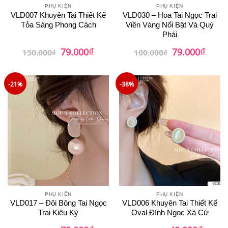
PHỤ KIỆN
PHỤ KIỆN
VLD007 Khuyên Tai Thiết Kế
VLD030 – Hoa Tai Ngọc Trai
Tỏa Sáng Phong Cách
Viền Vàng Nổi Bật Và Quý
Phái
₫
₫
Giá
Giá
Giá
Giá
79.000
79.000
150.000
₫
100.000
₫
gốc
hiện
gốc
hiện
là:
tại
là:
tại
150.000₫.
là:
100.000₫.
là:
79.000₫.
79.00
-21%
-38%
PHỤ KIỆN
PHỤ KIỆN
VLD017 – Đôi Bông Tai Ngọc
VLD006 Khuyên Tai Thiết Kế
Trai Kiêu Kỳ
Oval Đính Ngọc Xà Cừ
Giá
Giá
Giá
Giá