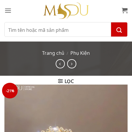
Bỏ
qua
nội
dung
Tìm
kiếm:
Trang chủ
Phụ Kiện
/
LỌC
-21%