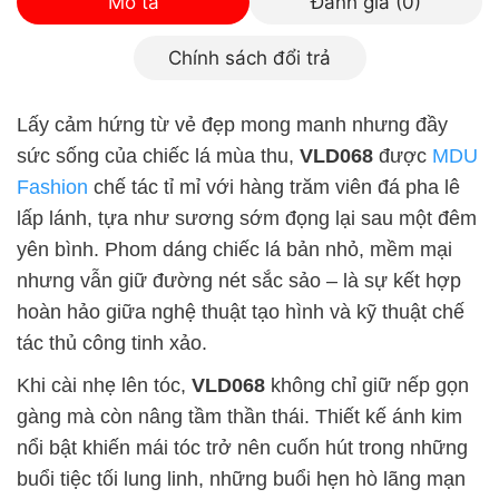
Mô tả
Đánh giá (0)
Chính sách đổi trả
Lấy cảm hứng từ vẻ đẹp mong manh nhưng đầy
sức sống của chiếc lá mùa thu,
VLD068
được
MDU
Fashion
chế tác tỉ mỉ với hàng trăm viên đá pha lê
lấp lánh, tựa như sương sớm đọng lại sau một đêm
yên bình. Phom dáng chiếc lá bản nhỏ, mềm mại
nhưng vẫn giữ đường nét sắc sảo – là sự kết hợp
hoàn hảo giữa nghệ thuật tạo hình và kỹ thuật chế
tác thủ công tinh xảo.
Khi cài nhẹ lên tóc,
VLD068
không chỉ giữ nếp gọn
gàng mà còn nâng tầm thần thái. Thiết kế ánh kim
nổi bật khiến mái tóc trở nên cuốn hút trong những
buổi tiệc tối lung linh, những buổi hẹn hò lãng mạn