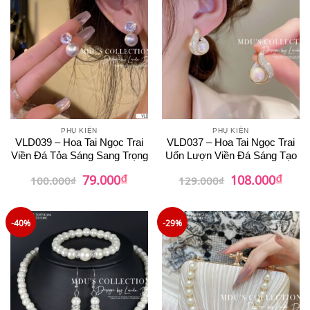
PHỤ KIỆN
PHỤ KIỆN
VLD039 – Hoa Tai Ngọc Trai
VLD037 – Hoa Tai Ngọc Trai
Viền Đá Tỏa Sáng Sang Trọng
Uốn Lượn Viền Đá Sáng Tạo
₫
₫
Giá
Giá
Giá
Giá
79.000
108.000
100.000
₫
129.000
₫
gốc
hiện
gốc
hiện
là:
tại
là:
tại
100.000₫.
là:
129.000₫.
là:
79.000₫.
108.0
-40%
-29%