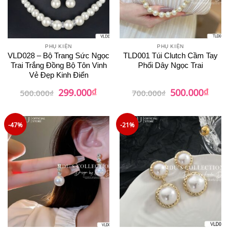
PHỤ KIỆN
PHỤ KIỆN
VLD028 – Bộ Trang Sức Ngọc
TLD001 Túi Clutch Cầm Tay
Trai Trắng Đồng Bộ Tôn Vinh
Phối Dây Ngọc Trai
Vẻ Đẹp Kinh Điển
₫
₫
Giá
Giá
Giá
Giá
299.000
500.000
500.000
₫
700.000
₫
gốc
hiện
gốc
hiện
là:
tại
là:
tại
500.000₫.
là:
700.000₫.
là:
299.000₫.
500.0
-47%
-21%