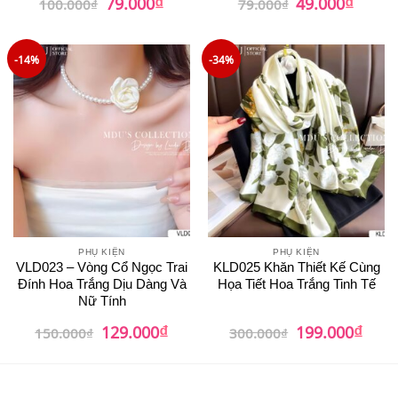
₫
₫
79.000
49.000
100.000
₫
79.000
₫
gốc
hiện
gốc
hiện
là:
tại
là:
tại
100.000₫.
là:
79.000₫.
là:
79.000₫.
49.000
-14%
-34%
PHỤ KIỆN
PHỤ KIỆN
VLD023 – Vòng Cổ Ngọc Trai
KLD025 Khăn Thiết Kế Cùng
Đính Hoa Trắng Dịu Dàng Và
Họa Tiết Hoa Trắng Tinh Tế
Nữ Tính
₫
₫
Giá
Giá
Giá
Giá
129.000
199.000
150.000
₫
300.000
₫
gốc
hiện
gốc
hiện
là:
tại
là:
tại
150.000₫.
là:
300.000₫.
là:
129.000₫.
199.0