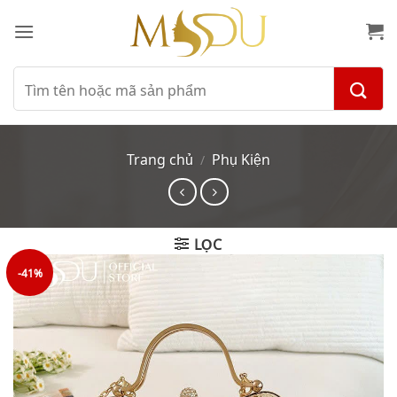
Bỏ
qua
nội
dung
Tìm
kiếm:
Trang chủ
Phụ Kiện
/
LỌC
-41%