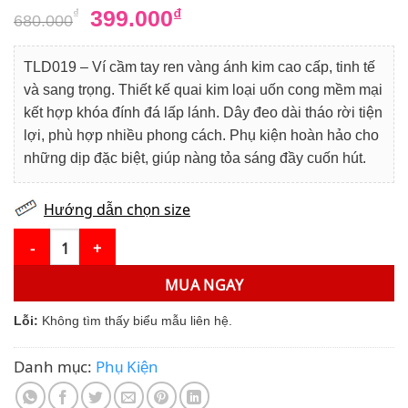
Giá
Giá
399.000
₫
₫
680.000
gốc
hiện
là:
tại
TLD019 – Ví cầm tay ren vàng ánh kim cao cấp, tinh tế
680.000₫.
là:
và sang trọng. Thiết kế quai kim loại uốn cong mềm mại
399.000₫.
kết hợp khóa đính đá lấp lánh. Dây đeo dài tháo rời tiện
lợi, phù hợp nhiều phong cách. Phụ kiện hoàn hảo cho
những dịp đặc biệt, giúp nàng tỏa sáng đầy cuốn hút.
Hướng dẫn chọn size
TLD019 – Ví Ren Vàng Ánh Kim Thanh Lịch Và Quyến Rũ số lượn
MUA NGAY
Lỗi:
Không tìm thấy biểu mẫu liên hệ.
Danh mục:
Phụ Kiện