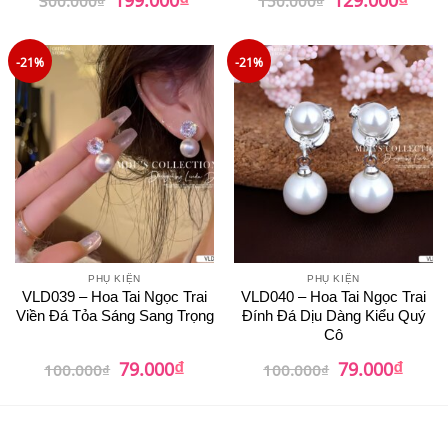
gốc
hiện
gốc
hiện
là:
tại
là:
tại
300.000₫.
là:
150.000₫.
là:
199.000₫.
129.0
-21%
-21%
PHỤ KIỆN
PHỤ KIỆN
VLD039 – Hoa Tai Ngọc Trai
VLD040 – Hoa Tai Ngọc Trai
Viền Đá Tỏa Sáng Sang Trọng
Đính Đá Dịu Dàng Kiểu Quý
Cô
₫
₫
Giá
Giá
Giá
Giá
79.000
79.000
100.000
₫
100.000
₫
gốc
hiện
gốc
hiện
là:
tại
là:
tại
100.000₫.
là:
100.000₫.
là:
79.000₫.
79.00