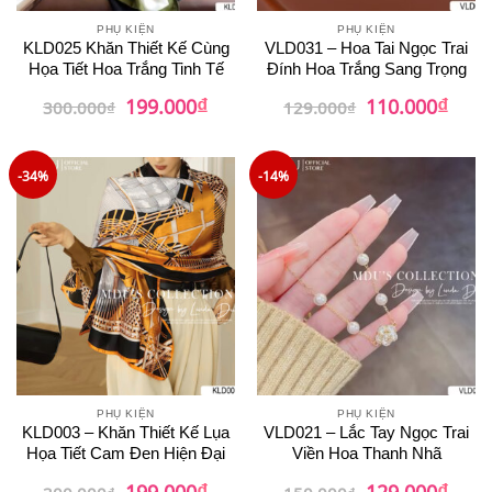
PHỤ KIỆN
PHỤ KIỆN
KLD025 Khăn Thiết Kế Cùng
VLD031 – Hoa Tai Ngọc Trai
Họa Tiết Hoa Trắng Tinh Tế
Đính Hoa Trắng Sang Trọng
₫
₫
Giá
Giá
Giá
Giá
199.000
110.000
300.000
₫
129.000
₫
gốc
hiện
gốc
hiện
là:
tại
là:
tại
300.000₫.
là:
129.000₫.
là:
199.000₫.
110.0
-34%
-14%
PHỤ KIỆN
PHỤ KIỆN
KLD003 – Khăn Thiết Kế Lụa
VLD021 – Lắc Tay Ngọc Trai
Họa Tiết Cam Đen Hiện Đại
Viền Hoa Thanh Nhã
₫
₫
Giá
Giá
Giá
Giá
199.000
129.000
300.000
₫
150.000
₫