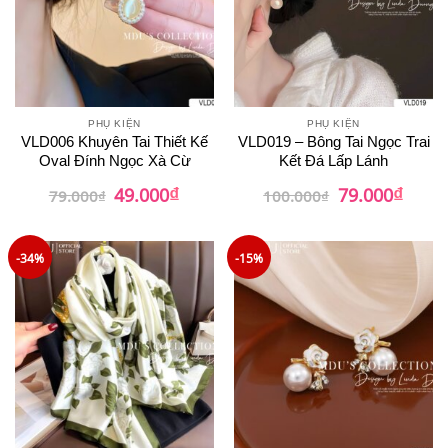
PHỤ KIỆN
PHỤ KIỆN
VLD006 Khuyên Tai Thiết Kế
VLD019 – Bông Tai Ngọc Trai
Oval Đính Ngọc Xà Cừ
Kết Đá Lấp Lánh
₫
₫
Giá
Giá
Giá
Giá
49.000
79.000
79.000
₫
100.000
₫
gốc
hiện
gốc
hiện
là:
tại
là:
tại
79.000₫.
là:
100.000₫.
là:
49.000₫.
79.00
-34%
-15%