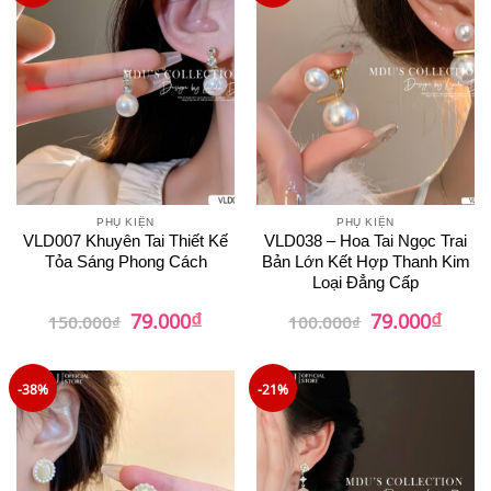
PHỤ KIỆN
PHỤ KIỆN
VLD007 Khuyên Tai Thiết Kế
VLD038 – Hoa Tai Ngọc Trai
Tỏa Sáng Phong Cách
Bản Lớn Kết Hợp Thanh Kim
Loại Đẳng Cấp
₫
₫
Giá
Giá
Giá
Giá
79.000
79.000
150.000
₫
100.000
₫
gốc
hiện
gốc
hiện
là:
tại
là:
tại
150.000₫.
là:
100.000₫.
là:
79.000₫.
79.00
-38%
-21%