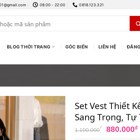
.01@gmail.com
08:00 - 22:00
0818.123.321
BLOG THỜI TRANG
GÓC BIỂN
LIÊN HỆ
ĐĂNG
Set Vest Thiết
Sang Trọng, Tự 
Giá
880.000
₫
₫
1.100.000
gốc