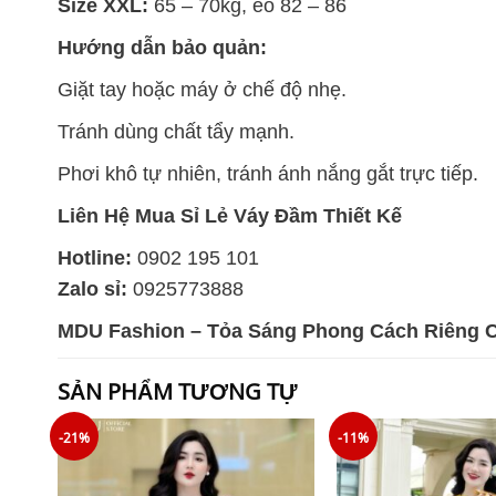
Size XXL:
65 – 70kg, eo 82 – 86
Hướng dẫn bảo quản:
Giặt tay hoặc máy ở chế độ nhẹ.
Tránh dùng chất tẩy mạnh.
Phơi khô tự nhiên, tránh ánh nắng gắt trực tiếp.
Liên Hệ Mua Sỉ Lẻ Váy Đầm Thiết Kế
Hotline:
0902 195 101
Zalo sỉ:
0925773888
MDU Fashion – Tỏa Sáng Phong Cách Riêng 
SẢN PHẨM TƯƠNG TỰ
-21%
-11%