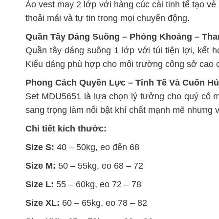
Áo vest may 2 lớp với hàng cúc cài tinh tế tạo v
thoải mái và tự tin trong mọi chuyển động.
Quần Tây Dáng Suông – Phóng Khoáng – Tha
Quần tây dáng suông 1 lớp với túi tiện lợi, kết
Kiểu dáng phù hợp cho môi trường công sở cao cấ
Phong Cách Quyền Lực – Tinh Tế Và Cuốn Hú
Set MDU5651 là lựa chọn lý tưởng cho quý cô muố
sang trọng làm nổi bật khí chất mạnh mẽ nhưng v
Chi tiết kích thước:
Size S:
40 – 50kg, eo đến 68
Size M:
50 – 55kg, eo 68 – 72
Size L:
55 – 60kg, eo 72 – 78
Size XL:
60 – 65kg, eo 78 – 82