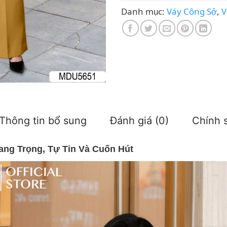
Danh mục:
Váy Công Sở
,
V
Thông tin bổ sung
Đánh giá (0)
Chính s
ang Trọng, Tự Tin Và Cuốn Hút