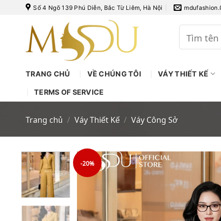
Bỏ
Số 4 Ngõ 139 Phú Diễn, Bắc Từ Liêm, Hà Nội
mdufashion
qua
nội
Tìm
kiếm:
dung
TRANG CHỦ
VỀ CHÚNG TÔI
VÁY THIẾT KẾ
TERMS OF SERVICE
Trang chủ
/
Váy Thiết Kế
/
Váy Công Sở
-20%