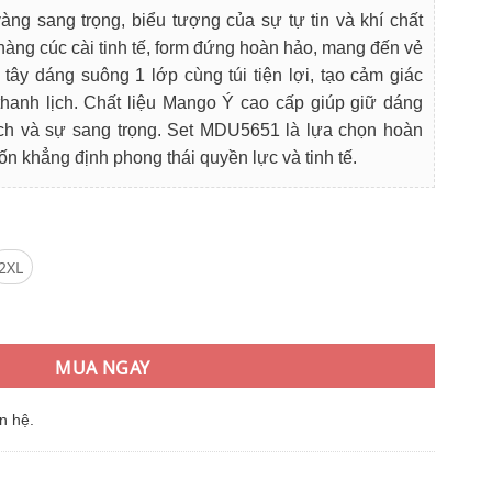
tại
ng sang trọng, biểu tượng của sự tự tin và khí chất
₫.
là:
 hàng cúc cài tinh tế, form đứng hoàn hảo, mang đến vẻ
880.000₫.
 tây dáng suông 1 lớp cùng túi tiện lợi, tạo cảm giác
anh lịch. Chất liệu Mango Ý cao cấp giúp giữ dáng
ch và sự sang trọng. Set MDU5651 là lựa chọn hoàn
n khẳng định phong thái quyền lực và tinh tế.
2XL
ngo Ý Vàng Sang Trọng, Tự Tin Và Cuốn Hút số lượng
MUA NGAY
n hệ.