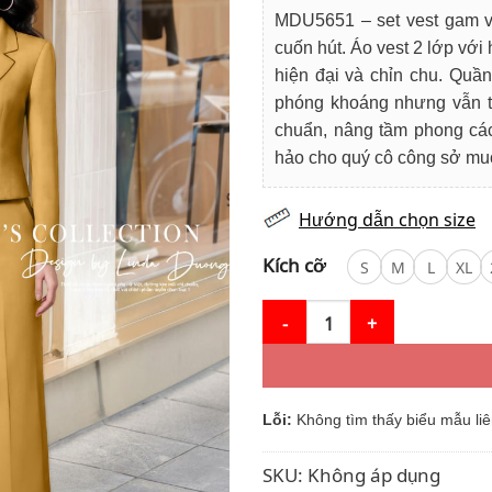
là:
MDU5651 – set vest gam và
1.100.000
cuốn hút. Áo vest 2 lớp với
hiện đại và chỉn chu. Quần
phóng khoáng nhưng vẫn th
chuẩn, nâng tầm phong cá
hảo cho quý cô công sở muố
Hướng dẫn chọn size
Kích cỡ
S
M
L
XL
Set Vest Thiết Kế MDU5651 Ma
Lỗi:
Không tìm thấy biểu mẫu liê
SKU:
Không áp dụng