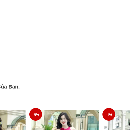
Của Bạn.
-9%
-1%