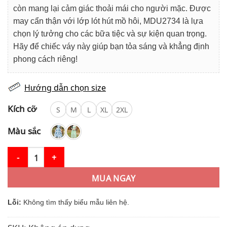
còn mang lại cảm giác thoải mái cho người mặc. Được
may cẩn thận với lớp lót hút mồ hôi, MDU2734 là lựa
chọn lý tưởng cho các bữa tiệc và sự kiện quan trọng.
Hãy để chiếc váy này giúp bạn tỏa sáng và khẳng định
phong cách riêng!
Hướng dẫn chọn size
Kích cỡ
S
M
L
XL
2XL
Màu sắc
Váy Thiết Kế MDU2734 – Màu Xanh Bắt Mắt Dáng Dài Tay Bồng 
MUA NGAY
Lỗi:
Không tìm thấy biểu mẫu liên hệ.
SKU:
Không áp dụng