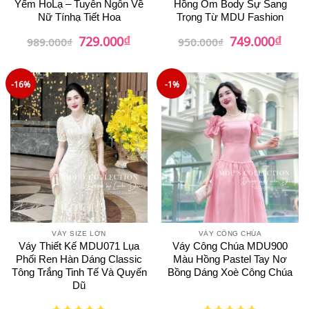
Yếm HoLạ – Tuyên Ngôn Về
Hồng Ôm Body Sự Sang
Nữ Tínhạ Tiết Hoa
Trọng Từ MDU Fashion
₫
₫
Giá
Giá
Giá
Giá
729.000
749.000
989.000
₫
950.000
₫
gốc
hiện
gốc
hiện
là:
tại
là:
tại
989.000₫.
là:
950.000₫.
là:
729.000₫.
749.0
-16%
-1%
VÁY SIZE LỚN
VÁY CÔNG CHÚA
Váy Thiết Kế MDU071 Lụa
Váy Công Chúa MDU900
Phối Ren Hàn Dáng Classic
Màu Hồng Pastel Tay Nơ
Tông Trắng Tinh Tế Và Quyến
Bồng Dáng Xoè Công Chúa
Dũ