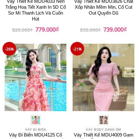
Váy Thiết Kế MDU4033 Nền
Váy Thiết Kế MDU3826 Chất
Trắng Hoạ Tiết Xanh In 5D Cổ
Xốp Nhăn Mềm Mịn, Cổ Cut
Sơ Mi Thanh Lịch Và Cuốn
Out Quyến Dũ
Hút
₫
₫
Giá
Giá
Giá
Giá
779.000
739.000
820.000
₫
850.000
₫
gốc
hiện
gốc
hiện
là:
tại
là:
tại
820.000₫.
là:
850.000₫.
là:
779.000₫.
739.0
-26%
-21%
VÁY ĐI BIỂN
VÁY BODY DÁNG ÔM
Váy Đi Biển MDU4125 Cổ
Váy Thiết Kế MDU4009 Gam