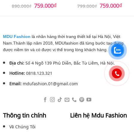
₫
₫
Giá
Giá
Giá
Giá
759.000
759.000
890.000
₫
799.000
₫
gốc
hiện
gốc
hiện
là:
tại
là:
tại
890.000₫.
là:
799.000₫.
là:
759.000₫.
759.0
MDU Fashion
là nhãn hàng thời trang thiết kế tại Hà Nội, Việt
Nam.Thành lập năm 2018, MDUfashion đã từng bước tạo dựng
được niềm tin và có được vị thế trong lòng khách hàng.
Địa chỉ:
Số 4 Ngõ 139 Phú Diễn, Bắc Từ Liêm, Hà Nội.
Hotline:
0818.123.321
Email:
mdufashion.01@gmail.com
Thông tin chính
Liên hệ Mdu Fashion
Về Chúng Tôi