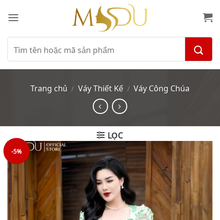
Bỏ
qua
nội
dung
Tìm
kiếm:
Trang chủ
Váy Thiết Kế
Váy Công Chúa
/
/
LỌC
-5%