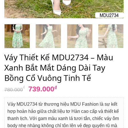
Váy Thiết Kế MDU2734 – Màu
Xanh Bắt Mắt Dáng Dài Tay
Bồng Cổ Vuông Tinh Tế
Giá
Giá
739.000
₫
₫
780.000
gốc
hiện
là:
tại
Váy MDU2734 từ thương hiệu MDU Fashion là sự kết
780.000₫.
là:
hợp hoàn hảo giữa chất liệu tơ Hàn cao cấp và thiết kế
739.000₫.
thanh lịch. Với gam màu xanh lá tươi tắn, chiếc váy ôm
body nhẹ nhàng không chỉ tôn lên vẻ đẹp quyến rũ mà