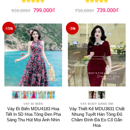
₫
₫
Giá
Giá
Giá
Giá
799.000
739.000
Được xếp
Được xếp
950.000
₫
750.000
₫
gốc
hiện
gốc
hiện
hạng
5
5
hạng
5
5
là:
tại
là:
tại
sao
sao
950.000₫.
là:
750.000₫.
là:
799.000₫.
739.0
-15%
-5%
VÁY ĐI BIỂN
VÁY BODY DÁNG ÔM
Váy Đi Biển MDU4183 Hoạ
Váy Thiết Kế MDU3831 Chất
Tiết In 5D Hoa Tông Đen Pha
Nhung Tuyết Hàn Tông Đỏ
Sáng Thu Hút Mọi Ánh Nhìn
Chầm Đính Đá Eo Cổ Gắn
Hoa