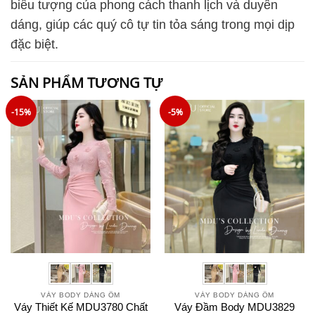
biểu tượng của phong cách thanh lịch và duyên
dáng, giúp các quý cô tự tin tỏa sáng trong mọi dịp
đặc biệt.
SẢN PHẨM TƯƠNG TỰ
-15%
-5%
VÁY BODY DÁNG ÔM
VÁY BODY DÁNG ÔM
Váy Thiết Kế MDU3780 Chất
Váy Đầm Body MDU3829