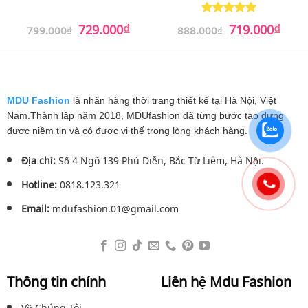
₫
₫
Giá
Giá
Giá
Giá
729.000
719.000
Được xếp
799.000
₫
888.000
₫
gốc
hiện
gốc
hiện
hạng
5
5
là:
tại
là:
tại
sao
799.000₫.
là:
888.000₫.
là:
729.000₫.
719.0
MDU Fashion
là nhãn hàng thời trang thiết kế tại Hà Nội, Việt
Nam.Thành lập năm 2018, MDUfashion đã từng bước tạo dựng
được niềm tin và có được vị thế trong lòng khách hàng.
Địa chỉ:
Số 4 Ngõ 139 Phú Diễn, Bắc Từ Liêm, Hà Nội.
Hotline:
0818.123.321
Email:
mdufashion.01@gmail.com
Thông tin chính
Liên hệ Mdu Fashion
Về Chúng Tôi