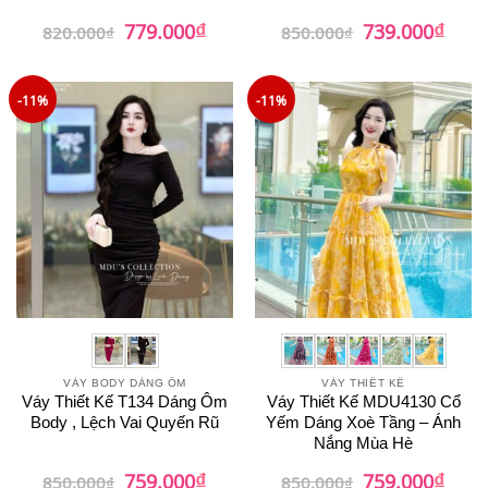
₫
₫
Giá
Giá
Giá
Giá
779.000
739.000
820.000
₫
850.000
₫
gốc
hiện
gốc
hiện
là:
tại
là:
tại
820.000₫.
là:
850.000₫.
là:
779.000₫.
739.0
-11%
-11%
VÁY BODY DÁNG ÔM
VÁY THIẾT KẾ
Váy Thiết Kế T134 Dáng Ôm
Váy Thiết Kế MDU4130 Cổ
Body , Lệch Vai Quyến Rũ
Yếm Dáng Xoè Tầng – Ánh
Nắng Mùa Hè
₫
₫
Giá
Giá
Giá
Giá
759.000
759.000
850.000
₫
850.000
₫