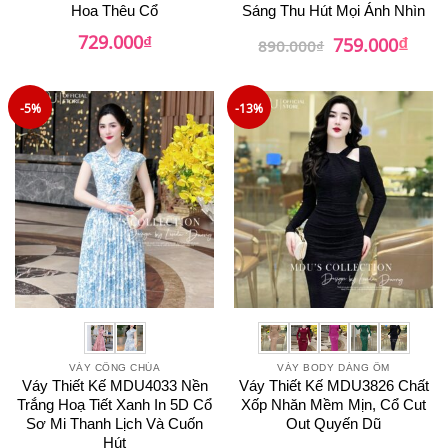
Hoa Thêu Cổ
Sáng Thu Hút Mọi Ánh Nhìn
₫
729.000
₫
Giá
Giá
759.000
890.000
₫
gốc
hiện
là:
tại
890.000₫.
là:
759.0
-5%
-13%
VÁY CÔNG CHÚA
VÁY BODY DÁNG ÔM
Váy Thiết Kế MDU4033 Nền
Váy Thiết Kế MDU3826 Chất
Trắng Hoạ Tiết Xanh In 5D Cổ
Xốp Nhăn Mềm Mịn, Cổ Cut
Sơ Mi Thanh Lịch Và Cuốn
Out Quyến Dũ
Hút