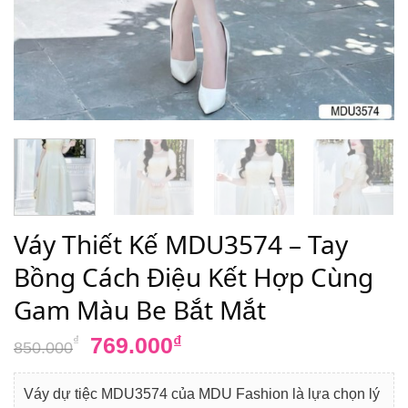
Váy Thiết Kế MDU3574 – Tay
Bồng Cách Điệu Kết Hợp Cùng
Gam Màu Be Bắt Mắt
Giá
Giá
769.000
₫
₫
850.000
gốc
hiện
là:
tại
Váy dự tiệc MDU3574 của MDU Fashion là lựa chọn lý