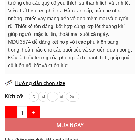
850.000₫.
là:
tưởng cho các quý cô yêu thích sự thanh lịch và tinh tế.
769.000₫.
Với chất liệu ren phối dạ Hàn cao cấp, màu be nhẹ
nhàng, chiếc váy mang đến vẻ đẹp mềm mại và quyến
rũ. Thiết kế tôn dáng, kết hợp cùng lớp lót thoáng khí
giúp người mặc tự tin, thoải mái suốt cả ngày.
MDU3574 dễ dàng kết hợp với các phụ kiện sang
trọng, hoàn hảo cho các buổi tiệc và sự kiện quan trọng.
Đây là biểu tượng của phong cách thanh lịch, giúp quý
cô luôn nổi bật và cuốn hút.
Hướng dẫn chọn size
Kích cỡ
S
M
L
XL
2XL
Váy Thiết Kế MDU3574 – Tay Bồng Cách Điệu Kết Hợp Cùng Gam
MUA NGAY
Lỗi:
Không tìm thấy biểu mẫu liên hệ.