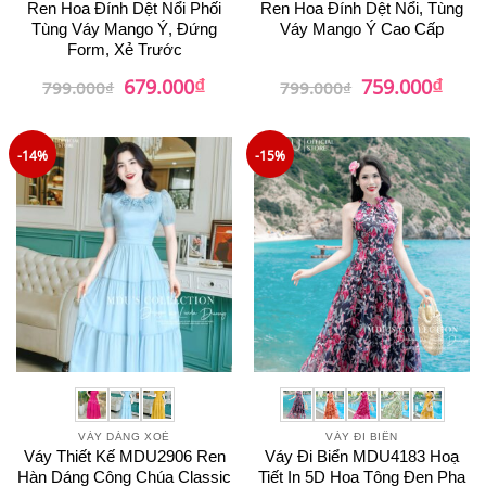
Ren Hoa Đính Dệt Nổi Phối
Ren Hoa Đính Dệt Nổi, Tùng
Tùng Váy Mango Ý, Đứng
Váy Mango Ý Cao Cấp
Form, Xẻ Trước
₫
₫
Giá
Giá
Giá
Giá
679.000
759.000
799.000
₫
799.000
₫
gốc
hiện
gốc
hiện
là:
tại
là:
tại
799.000₫.
là:
799.000₫.
là:
679.000₫.
759.0
-14%
-15%
VÁY DÁNG XOÈ
VÁY ĐI BIỂN
Váy Thiết Kế MDU2906 Ren
Váy Đi Biển MDU4183 Hoạ
Hàn Dáng Công Chúa Classic
Tiết In 5D Hoa Tông Đen Pha