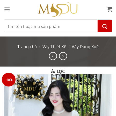
Bỏ
qua
nội
dung
Tìm
kiếm:
Trang chủ
Váy Thiết Kế
Váy Dáng Xoè
/
/
LỌC
-10%