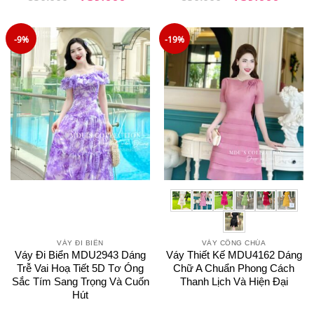
gốc
hiện
gốc
hiện
là:
tại
là:
tại
850.000₫.
là:
850.000₫.
là:
759.000₫.
759.0
-9%
-19%
VÁY ĐI BIỂN
VÁY CÔNG CHÚA
Váy Đi Biển MDU2943 Dáng
Váy Thiết Kế MDU4162 Dáng
Trễ Vai Hoạ Tiết 5D Tơ Óng
Chữ A Chuẩn Phong Cách
Sắc Tím Sang Trọng Và Cuốn
Thanh Lịch Và Hiện Đại
Hút