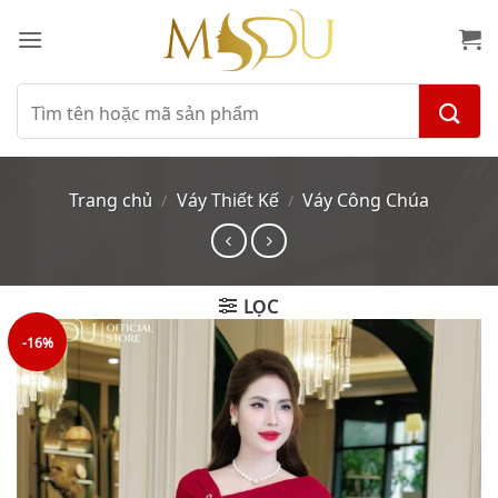
Bỏ
qua
nội
dung
Tìm
kiếm:
Trang chủ
Váy Thiết Kế
Váy Công Chúa
/
/
LỌC
-16%