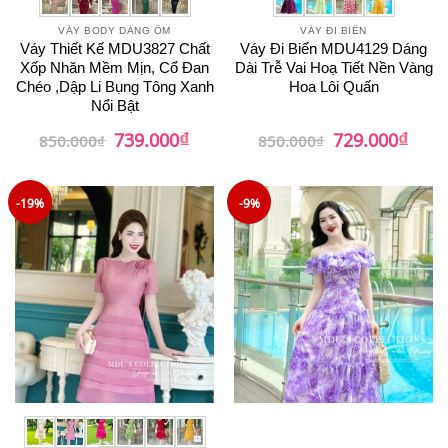
VÁY BODY DÁNG ÔM
VÁY ĐI BIỂN
Váy Thiết Kế MDU3827 Chất
Váy Đi Biển MDU4129 Dáng
Xốp Nhăn Mềm Mịn, Cổ Đan
Dài Trễ Vai Hoạ Tiết Nền Vàng
Chéo ,Dập Li Bụng Tông Xanh
Hoa Lôi Quấn
Nổi Bật
₫
₫
Giá
Giá
Giá
Giá
739.000
729.000
850.000
₫
850.000
₫
gốc
hiện
gốc
hiện
là:
tại
là:
tại
850.000₫.
là:
850.000₫.
là:
739.000₫.
729.0
-19%
-9%