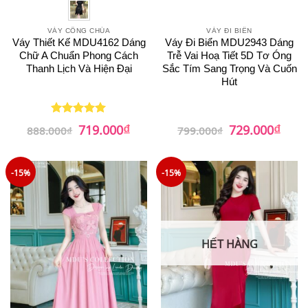
VÁY CÔNG CHÚA
VÁY ĐI BIỂN
Váy Thiết Kế MDU4162 Dáng
Váy Đi Biển MDU2943 Dáng
Chữ A Chuẩn Phong Cách
Trễ Vai Hoạ Tiết 5D Tơ Óng
Thanh Lịch Và Hiện Đại
Sắc Tím Sang Trọng Và Cuốn
Hút
₫
₫
Giá
Giá
Giá
Giá
719.000
729.000
Được xếp
888.000
₫
799.000
₫
gốc
hiện
gốc
hiện
hạng
5
5
là:
tại
là:
tại
sao
888.000₫.
là:
799.000₫.
là:
719.000₫.
729.0
-15%
-15%
HẾT HÀNG