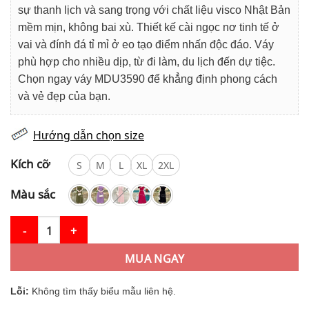
899.000₫.
là:
sự thanh lịch và sang trọng với chất liệu visco Nhật Bản
759.000₫.
mềm mịn, không bai xù. Thiết kế cài ngọc nơ tinh tế ở
vai và đính đá tỉ mỉ ở eo tạo điểm nhấn độc đáo. Váy
phù hợp cho nhiều dịp, từ đi làm, du lịch đến dự tiệc.
Chọn ngay váy MDU3590 để khẳng định phong cách
và vẻ đẹp của bạn.
Hướng dẫn chọn size
Kích cỡ
S
M
L
XL
2XL
Màu sắc
Váy Thiết Kế MDU3590 Tông Đỏ Sang Trọng với Chất Visco Nhậ
MUA NGAY
Lỗi:
Không tìm thấy biểu mẫu liên hệ.