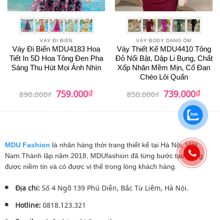
VÁY ĐI BIỂN
VÁY BODY DÁNG ÔM
Váy Đi Biển MDU4183 Hoạ
Váy Thiết Kế MDU4410 Tông
Tiết In 5D Hoa Tông Đen Pha
Đỏ Nổi Bật, Dập Li Bụng, Chất
Sáng Thu Hút Mọi Ánh Nhìn
Xốp Nhăn Mềm Mịn, Cổ Đan
Chéo Lôi Quấn
₫
₫
Giá
Giá
Giá
Giá
759.000
739.000
890.000
₫
850.000
₫
gốc
hiện
gốc
hiện
là:
tại
là:
tại
890.000₫.
là:
850.000₫.
là:
759.000₫.
739.0
MDU Fashion
là nhãn hàng thời trang thiết kế tại Hà Nội, Việt
Nam.Thành lập năm 2018, MDUfashion đã từng bước tạo dựng
được niềm tin và có được vị thế trong lòng khách hàng.
Địa chỉ:
Số 4 Ngõ 139 Phú Diễn, Bắc Từ Liêm, Hà Nội.
Hotline:
0818.123.321