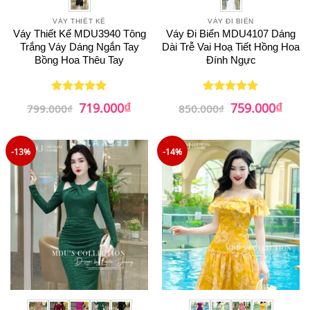
VÁY THIẾT KẾ
VÁY ĐI BIỂN
Váy Thiết Kế MDU3940 Tông
Váy Đi Biển MDU4107 Dáng
Trắng Váy Dáng Ngắn Tay
Dài Trễ Vai Hoạ Tiết Hồng Hoa
Bồng Hoa Thêu Tay
Đính Ngực
₫
₫
Giá
Giá
Giá
Giá
719.000
759.000
Được xếp
Được xếp
799.000
₫
850.000
₫
gốc
hiện
gốc
hiện
hạng
5
5
hạng
5
5
là:
tại
là:
tại
sao
sao
799.000₫.
là:
850.000₫.
là:
719.000₫.
759.0
-13%
-14%