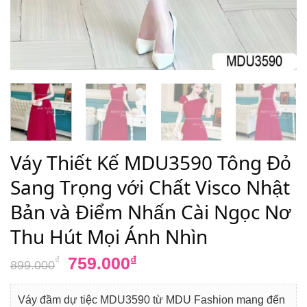
Váy Thiết Kế MDU3590 Tông Đỏ
Sang Trọng với Chất Visco Nhật
Bản và Điểm Nhấn Cài Ngọc Nơ
Thu Hút Mọi Ánh Nhìn
Giá
Giá
759.000
₫
₫
899.000
gốc
hiện
là:
tại
Váy đầm dự tiệc MDU3590 từ MDU Fashion mang đến