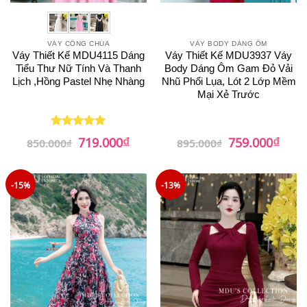
VÁY CÔNG CHÚA
VÁY BODY DÁNG ÔM
Váy Thiết Kế MDU4115 Dáng
Váy Thiết Kế MDU3937 Váy
Tiểu Thư Nữ Tính Và Thanh
Body Dáng Ôm Gam Đỏ Vải
Lịch ,Hồng Pastel Nhẹ Nhàng
Nhũ Phối Lụa, Lót 2 Lớp Mềm
Mại Xẻ Trước
₫
₫
Giá
Giá
Giá
Giá
719.000
759.000
Được xếp
850.000
₫
895.000
₫
gốc
hiện
gốc
hiện
hạng
5
5
là:
tại
là:
tại
sao
850.000₫.
là:
895.000₫.
là:
719.000₫.
759.0
-15%
-13%