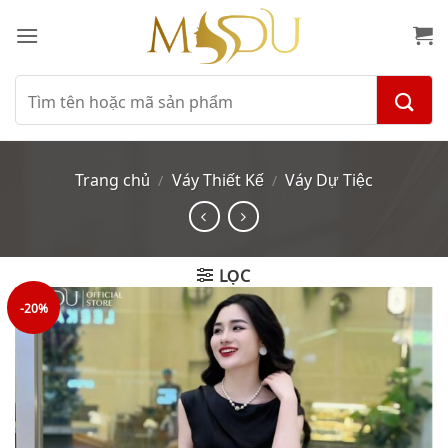
Bỏ
qua
nội
dung
Tìm
kiếm:
Trang chủ
Váy Thiết Kế
Váy Dự Tiệc
/
/
LỌC
-20%