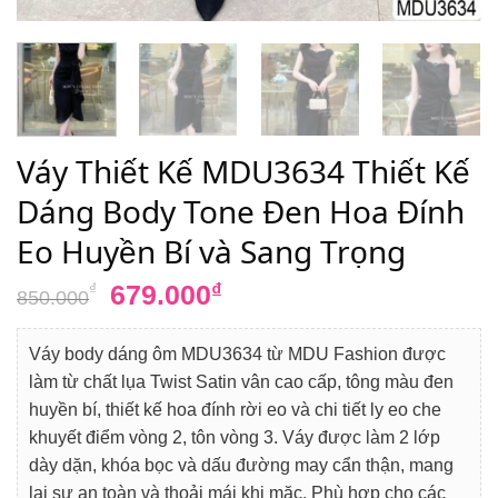
Váy Thiết Kế MDU3634 Thiết Kế
Dáng Body Tone Đen Hoa Đính
Eo Huyền Bí và Sang Trọng
Giá
Giá
679.000
₫
₫
850.000
gốc
hiện
là:
tại
Váy body dáng ôm MDU3634 từ MDU Fashion được
850.000₫.
là:
làm từ chất lụa Twist Satin vân cao cấp, tông màu đen
679.000₫.
huyền bí, thiết kế hoa đính rời eo và chi tiết ly eo che
khuyết điểm vòng 2, tôn vòng 3. Váy được làm 2 lớp
dày dặn, khóa bọc và dấu đường may cẩn thận, mang
lại sự an toàn và thoải mái khi mặc. Phù hợp cho các