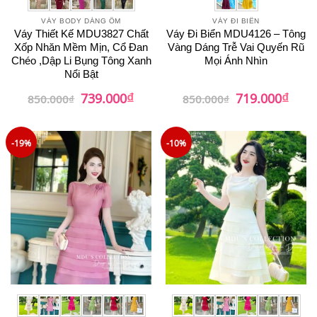
VÁY BODY DÁNG ÔM
VÁY ĐI BIỂN
Váy Thiết Kế MDU3827 Chất
Váy Đi Biển MDU4126 – Tông
Xốp Nhăn Mềm Mịn, Cổ Đan
Vàng Dáng Trễ Vai Quyến Rũ
Chéo ,Dập Li Bụng Tông Xanh
Mọi Ánh Nhìn
Nổi Bật
₫
₫
Giá
Giá
Giá
Giá
739.000
719.000
850.000
₫
850.000
₫
gốc
hiện
gốc
hiện
là:
tại
là:
tại
850.000₫.
là:
850.000₫.
là:
739.000₫.
719.0
-19%
-10%