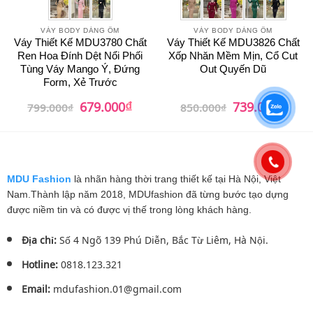
VÁY BODY DÁNG ÔM
VÁY BODY DÁNG ÔM
Váy Thiết Kế MDU3780 Chất
Váy Thiết Kế MDU3826 Chất
Ren Hoa Đính Dệt Nổi Phối
Xốp Nhăn Mềm Mịn, Cổ Cut
Tùng Váy Mango Ý, Đứng
Out Quyến Dũ
Form, Xẻ Trước
₫
₫
Giá
Giá
Giá
Giá
679.000
739.000
799.000
₫
850.000
₫
gốc
hiện
gốc
hiện
là:
tại
là:
tại
799.000₫.
là:
850.000₫.
là:
679.000₫.
739.0
MDU Fashion
là nhãn hàng thời trang thiết kế tại Hà Nội, Việt
Nam.Thành lập năm 2018, MDUfashion đã từng bước tạo dựng
được niềm tin và có được vị thế trong lòng khách hàng.
Địa chỉ:
Số 4 Ngõ 139 Phú Diễn, Bắc Từ Liêm, Hà Nội.
Hotline:
0818.123.321
Email:
mdufashion.01@gmail.com