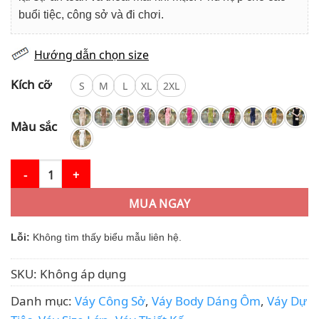
buổi tiệc, công sở và đi chơi.
Hướng dẫn chọn size
Kích cỡ
S
M
L
XL
2XL
Màu sắc
Váy Thiết Kế MDU3634 Thiết Kế Dáng Body Tone Đen Hoa Đính E
MUA NGAY
Lỗi:
Không tìm thấy biểu mẫu liên hệ.
SKU:
Không áp dụng
Danh mục:
Váy Công Sở
,
Váy Body Dáng Ôm
,
Váy Dự
Tiệc
,
Váy Size Lớn
,
Váy Thiết Kế