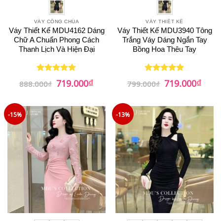
VÁY CÔNG CHÚA
VÁY THIẾT KẾ
Váy Thiết Kế MDU4162 Dáng
Váy Thiết Kế MDU3940 Tông
Chữ A Chuẩn Phong Cách
Trắng Váy Dáng Ngắn Tay
Thanh Lịch Và Hiện Đại
Bồng Hoa Thêu Tay
₫
₫
Giá
Giá
Giá
Giá
719.000
719.000
Được xếp
Được xếp
888.000
₫
799.000
₫
gốc
hiện
gốc
hiện
hạng
5
5
hạng
5
5
là:
tại
là:
tại
sao
sao
888.000₫.
là:
799.000₫.
là:
719.000₫.
719.0
-15%
-13%