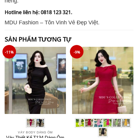
riêng.
Hotline liên hệ: 0818 123 321.
MDU Fashion – Tôn Vinh Vẻ Đẹp Việt.
SẢN PHẨM TƯƠNG TỰ
-11%
-9%
VÁY BODY DÁNG ÔM
Váy Thiết Kế T134 Dáng Ôm