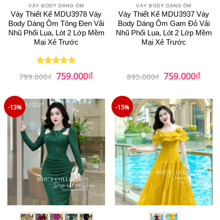
VÁY BODY DÁNG ÔM
VÁY BODY DÁNG ÔM
Váy Thiết Kế MDU3978 Váy
Váy Thiết Kế MDU3937 Váy
Body Dáng Ôm Tông Đen Vải
Body Dáng Ôm Gam Đỏ Vải
Nhũ Phối Lụa, Lót 2 Lớp Mềm
Nhũ Phối Lụa, Lót 2 Lớp Mềm
Mại Xẻ Trước
Mại Xẻ Trước
₫
₫
Giá
Giá
Giá
Giá
759.000
759.000
Được xếp
799.000
₫
895.000
₫
gốc
hiện
gốc
hiện
hạng
5
5
là:
tại
là:
tại
sao
799.000₫.
là:
895.000₫.
là:
759.000₫.
759.0
-13%
-15%