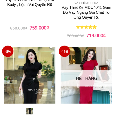
VÁY CÔNG CHÚA
Body , Lệch Vai Quyến Rũ
Váy Thiết Kế MDU4041 Gam
Đỏ Váy Ngang Gối Chất Tơ
Óng Quyến Rũ
₫
Giá
Giá
759.000
850.000
₫
gốc
hiện
₫
là:
tại
Giá
Giá
719.000
Được xếp
789.000
₫
850.000₫.
là:
gốc
hiện
hạng
5
5
759.000₫.
là:
tại
sao
789.000₫.
là:
719.0
-5%
-15%
HẾT HÀNG