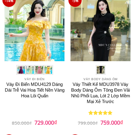
-14%
-5%
VÁY ĐI BIỂN
VÁY BODY DÁNG ÔM
Váy Đi Biển MDU4129 Dáng
Váy Thiết Kế MDU3978 Váy
Dài Trễ Vai Hoạ Tiết Nền Vàng
Body Dáng Ôm Tông Đen Vải
Hoa Lôi Quấn
Nhũ Phối Lụa, Lót 2 Lớp Mềm
Mại Xẻ Trước
₫
₫
Giá
Giá
Giá
Giá
729.000
759.000
Được xếp
850.000
₫
799.000
₫
gốc
hiện
gốc
hiện
hạng
5
5
là:
tại
là:
tại
sao
850.000₫.
là:
799.000₫.
là: