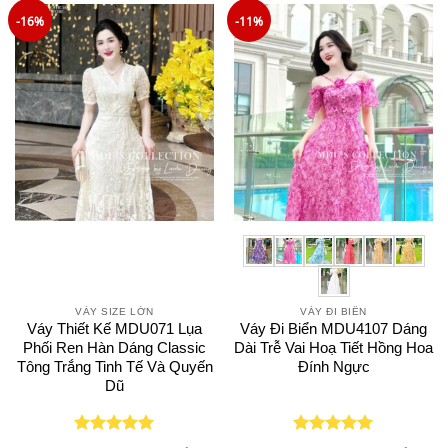
729.000₫.
759.0
-16%
-11%
VÁY SIZE LỚN
VÁY ĐI BIỂN
Váy Thiết Kế MDU071 Lụa
Váy Đi Biển MDU4107 Dáng
Phối Ren Hàn Dáng Classic
Dài Trễ Vai Hoạ Tiết Hồng Hoa
Tông Trắng Tinh Tế Và Quyến
Đính Ngực
Dũ
Giá
Giá
Giá
Giá
Được xếp
Được xếp