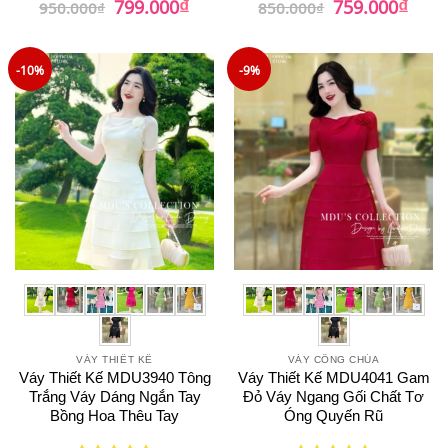
₫
₫
799.000
759.000
950.000
₫
850.000
₫
gốc
hiện
gốc
hiện
hạng
5
5
hạng
5
5
là:
tại
là:
tại
sao
sao
950.000₫.
là:
850.000₫.
là:
799.000₫.
759.0
-10%
-9%
VÁY THIẾT KẾ
VÁY CÔNG CHÚA
Váy Thiết Kế MDU3940 Tông
Váy Thiết Kế MDU4041 Gam
Trắng Váy Dáng Ngắn Tay
Đỏ Váy Ngang Gối Chất Tơ
Bồng Hoa Thêu Tay
Óng Quyến Rũ