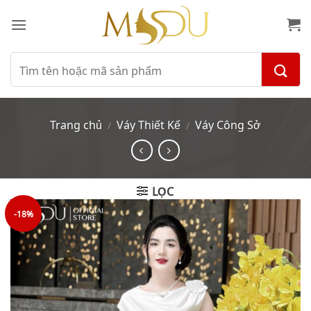
Bỏ
qua
nội
dung
Tìm
kiếm:
Trang chủ
Váy Thiết Kế
Váy Công Sở
/
/
LỌC
-18%