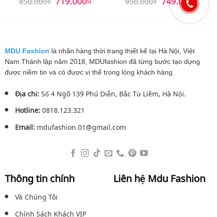
850.000
₫
950.000
₫
gốc
hiện
gốc
hiện
là:
tại
là:
tại
850.000₫.
là:
950.000₫.
là:
719.000₫.
749.0
MDU Fashion
là nhãn hàng thời trang thiết kế tại Hà Nội, Việt
Nam.Thành lập năm 2018, MDUfashion đã từng bước tạo dựng
được niềm tin và có được vị thế trong lòng khách hàng.
Địa chỉ:
Số 4 Ngõ 139 Phú Diễn, Bắc Từ Liêm, Hà Nội.
Hotline:
0818.123.321
Email:
mdufashion.01@gmail.com
Thông tin chính
Liên hệ Mdu Fashion
Về Chúng Tôi
Chính Sách Khách VIP