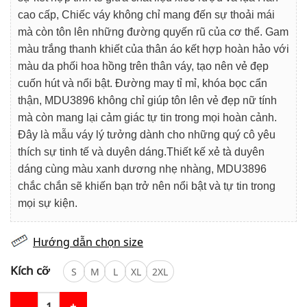
cao cấp, Chiếc váy không chỉ mang đến sự thoải mái
mà còn tôn lên những đường quyến rũ của cơ thể. Gam
màu trắng thanh khiết của thân áo kết hợp hoàn hảo với
màu da phối hoa hồng trên thân váy, tạo nên vẻ đẹp
cuốn hút và nổi bật. Đường may tỉ mỉ, khóa bọc cẩn
thận, MDU3896 không chỉ giúp tôn lên vẻ đẹp nữ tính
mà còn mang lại cảm giác tự tin trong mọi hoàn cảnh.
Đây là mẫu váy lý tưởng dành cho những quý cô yêu
thích sự tinh tế và duyên dáng.Thiết kế xẻ tà duyên
dáng cùng màu xanh dương nhẹ nhàng, MDU3896
chắc chắn sẽ khiến bạn trở nên nổi bật và tự tin trong
mọi sự kiện.
Hướng dẫn chọn size
Kích cỡ
S
M
L
XL
2XL
Váy Thiết Kế MDU3896 – Ôm Body Tay Hến Đính Hoa Ngọc Trai 