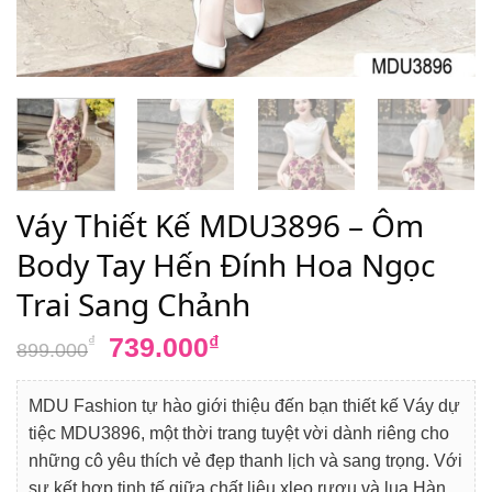
Váy Thiết Kế MDU3896 – Ôm
Body Tay Hến Đính Hoa Ngọc
Trai Sang Chảnh
Giá
Giá
739.000
₫
₫
899.000
gốc
hiện
là:
tại
MDU Fashion tự hào giới thiệu đến bạn thiết kế Váy dự
899.000₫.
là:
tiệc MDU3896, một thời trang tuyệt vời dành riêng cho
739.000₫.
những cô yêu thích vẻ đẹp thanh lịch và sang trọng. Với
sự kết hợp tinh tế giữa chất liệu xleo rượu và lụa Hàn