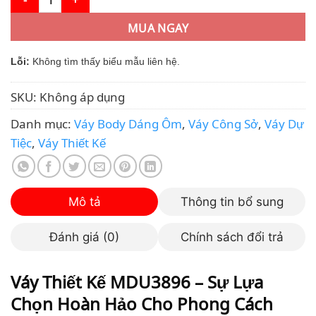
MUA NGAY
Lỗi:
Không tìm thấy biểu mẫu liên hệ.
SKU:
Không áp dụng
Danh mục:
Váy Body Dáng Ôm
,
Váy Công Sở
,
Váy Dự
Tiệc
,
Váy Thiết Kế
Mô tả
Thông tin bổ sung
Đánh giá (0)
Chính sách đổi trả
Váy Thiết Kế MDU3896 – Sự Lựa
Chọn Hoàn Hảo Cho Phong Cách