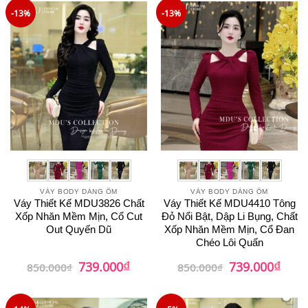
-13%
-13%
VÁY BODY DÁNG ÔM
VÁY BODY DÁNG ÔM
Váy Thiết Kế MDU3826 Chất
Váy Thiết Kế MDU4410 Tông
Xốp Nhăn Mềm Mịn, Cổ Cut
Đỏ Nổi Bật, Dập Li Bụng, Chất
Out Quyến Dũ
Xốp Nhăn Mềm Mịn, Cổ Đan
Chéo Lôi Quấn
₫
₫
Giá
Giá
Giá
Giá
739.000
739.000
850.000
₫
850.000
₫
gốc
hiện
gốc
hiện
là:
tại
là:
tại
850.000₫.
là:
850.000₫.
là:
739.000₫.
739.0