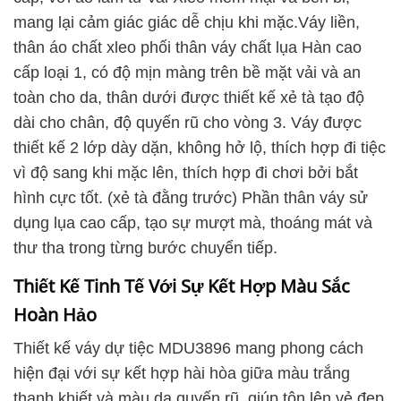
mang lại cảm giác giác dễ chịu khi mặc.
Váy liền,
thân áo chất xleo phối thân váy chất lụa Hàn cao
cấp loại 1, có độ mịn màng trên bề mặt vải và an
toàn cho da, thân dưới được thiết kế xẻ tà tạo độ
dài cho chân, độ quyến rũ cho vòng 3. Váy được
thiết kế 2 lớp dày dặn, không hở lộ, thích hợp đi tiệc
vì độ sang khi mặc lên, thích hợp đi chơi bởi bắt
hình cực tốt. (xẻ tà đằng trước)
Phần thân váy sử
dụng lụa cao cấp, tạo sự mượt mà, thoáng mát và
thư tha trong từng bước chuyển tiếp.
Thiết Kế Tinh Tế Với Sự Kết Hợp Màu Sắc
Hoàn Hảo
Thiết kế váy dự tiệc MDU3896 mang phong cách
hiện đại với sự kết hợp hài hòa giữa màu trắng
thanh khiết và màu da quyến rũ, giúp tôn lên vẻ đẹp