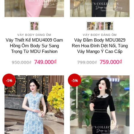
VÁY BODY DÁNG ÔM
VÁY BODY DÁNG ÔM
Váy Thiết Kế MDU4009 Gam
Váy Đầm Body MDU3829
Hồng Ôm Body Sự Sang
Ren Hoa Đính Dệt Nổi, Tùng
Trọng Từ MDU Fashion
Váy Mango Ý Cao Cấp
₫
₫
Giá
Giá
Giá
Giá
749.000
759.000
950.000
₫
799.000
₫
gốc
hiện
gốc
hiện
là:
tại
là:
tại
950.000₫.
là:
799.000₫.
là:
749.000₫.
759.0
-5%
-5%