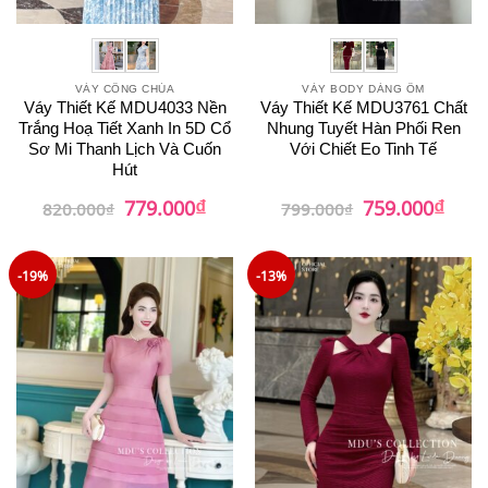
VÁY CÔNG CHÚA
VÁY BODY DÁNG ÔM
Váy Thiết Kế MDU4033 Nền
Váy Thiết Kế MDU3761 Chất
Trắng Hoạ Tiết Xanh In 5D Cổ
Nhung Tuyết Hàn Phối Ren
Sơ Mi Thanh Lịch Và Cuốn
Với Chiết Eo Tinh Tế
Hút
₫
₫
Giá
Giá
Giá
Giá
779.000
759.000
820.000
₫
799.000
₫
gốc
hiện
gốc
hiện
là:
tại
là:
tại
820.000₫.
là:
799.000₫.
là:
779.000₫.
759.0
-19%
-13%