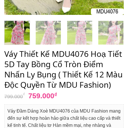
Váy Thiết Kế MDU4076 Hoạ Tiết
5D Tay Bồng Cổ Tròn Điểm
Nhấn Ly Bụng ( Thiết Kế 12 Màu
Độc Quyền Từ MDU Fashion)
Giá
Giá
759.000
₫
₫
799.000
gốc
hiện
là:
tại
Váy Đầm Dáng Xoè MDU4076 của MDU Fashion mang
799.000₫.
là:
đến sự kết hợp hoàn hảo giữa chất liệu cao cấp và thiết
759.000₫.
kế tinh tế. Chất liệu tơ Hàn mềm mại, nhẹ nhàng và