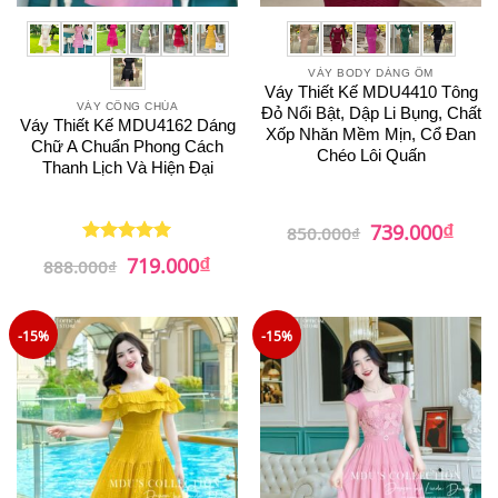
VÁY BODY DÁNG ÔM
Váy Thiết Kế MDU4410 Tông
VÁY CÔNG CHÚA
Đỏ Nổi Bật, Dập Li Bụng, Chất
Váy Thiết Kế MDU4162 Dáng
Xốp Nhăn Mềm Mịn, Cổ Đan
Chữ A Chuẩn Phong Cách
Chéo Lôi Quấn
Thanh Lịch Và Hiện Đại
₫
Giá
Giá
739.000
850.000
₫
gốc
hiện
₫
Giá
Giá
là:
tại
719.000
Được xếp
888.000
₫
gốc
hiện
850.000₫.
là:
hạng
5
5
là:
tại
739.0
sao
888.000₫.
là:
719.000₫.
-15%
-15%