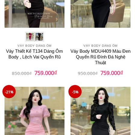
VÁY BODY DÁNG ÔM
VÁY BODY DÁNG ÔM
Váy Thiết Kế T134 Dáng Ôm
Váy Body MDU4409 Màu Đen
Body , Lệch Vai Quyến Rũ
Quyến Rũ Đính Đá Nghệ
Thuật
₫
₫
Giá
Giá
Giá
Giá
759.000
759.000
850.000
₫
950.000
₫
gốc
hiện
gốc
hiện
là:
tại
là:
tại
850.000₫.
là:
950.000₫.
là:
759.000₫.
759.0
-21%
-5%