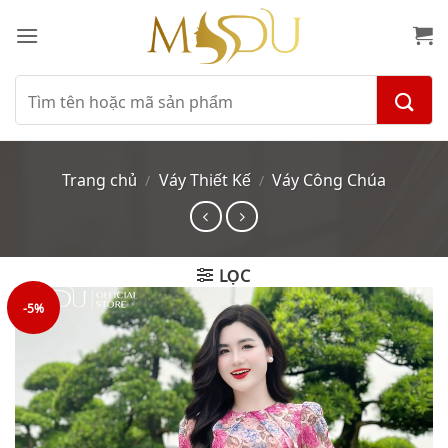
Bỏ
qua
nội
dung
Tìm
kiếm:
Trang chủ
Váy Thiết Kế
Váy Công Chúa
/
/
LỌC
-5%