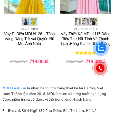
VÁY ĐI BIỂN
VÁY CÔNG CHÚA
Váy Đi Biển MDU4126 – Tông
Váy Thiết Kế MDU4115 Dáng
Vàng Dáng Trễ Vai Quyến Rũ
Tiểu Thư Nữ Tính Và Thanh
Mọi Ánh Nhìn
Lịch ,Hồng Pastel Nhẹ Nhàng
₫
₫
Giá
Giá
Giá
Giá
719.000
719.000
Được xếp
850.000
₫
850.000
₫
gốc
hiện
gốc
hiện
hạng
5
5
là:
tại
là:
tại
sao
850.000₫.
là:
850.000₫.
là:
719.000₫.
719.0
MDU Fashion
là nhãn hàng thời trang thiết kế tại Hà Nội, Việt
Nam.Thành lập năm 2018, MDUfashion đã từng bước tạo dựng
được niềm tin và có được vị thế trong lòng khách hàng.
Địa chỉ:
Số 4 Ngõ 139 Phú Diễn, Bắc Từ Liêm, Hà Nội.