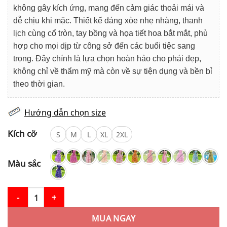
không gây kích ứng, mang đến cảm giác thoải mái và
dễ chịu khi mặc. Thiết kế dáng xòe nhẹ nhàng, thanh
lịch cùng cổ tròn, tay bồng và họa tiết hoa bắt mắt, phù
hợp cho mọi dịp từ công sở đến các buổi tiệc sang
trọng. Đây chính là lựa chọn hoàn hảo cho phái đẹp,
không chỉ về thẩm mỹ mà còn về sự tiện dụng và bền bỉ
theo thời gian.
Hướng dẫn chọn size
Kích cỡ
S
M
L
XL
2XL
Màu sắc
Váy Thiết Kế MDU4076 Hoạ Tiết 5D Tay Bồng Cổ Tròn Điểm Nhấn
MUA NGAY