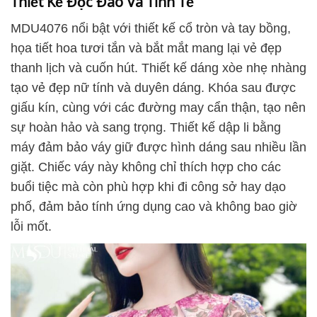
Thiết Kế Độc Đáo Và Tinh Tế
MDU4076 nổi bật với thiết kế cổ tròn và tay bồng,
họa tiết hoa tươi tắn và bắt mắt mang lại vẻ đẹp
thanh lịch và cuốn hút. Thiết kế dáng xòe nhẹ nhàng
tạo vẻ đẹp nữ tính và duyên dáng. Khóa sau được
giấu kín, cùng với các đường may cẩn thận, tạo nên
sự hoàn hảo và sang trọng. Thiết kế dập li bằng
máy đảm bảo váy giữ được hình dáng sau nhiều lần
giặt. Chiếc váy này không chỉ thích hợp cho các
buổi tiệc mà còn phù hợp khi đi công sở hay dạo
phố, đảm bảo tính ứng dụng cao và không bao giờ
lỗi mốt.