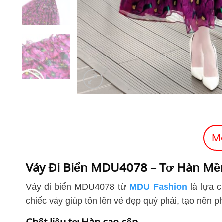
M
Váy Đi Biển MDU4078 – Tơ Hàn Mề
Váy đi biển MDU4078 từ
MDU Fashion
là lựa c
chiếc váy giúp tôn lên vẻ đẹp quý phái, tạo nên ph
Chất liệu tơ Hàn cao cấp