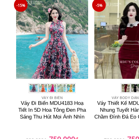
749.000₫.
-15%
-5%
VÁY ĐI BIỂN
VÁY BODY DÁ
Váy Đi Biển MDU4183 Hoạ
Váy Thiết Kế MD
Tiết In 5D Hoa Tông Đen Pha
Nhung Tuyết Hà
Sáng Thu Hút Mọi Ánh Nhìn
Chầm Đính Đá Eo 
759.000
759
Giá
₫
Giá
Giá