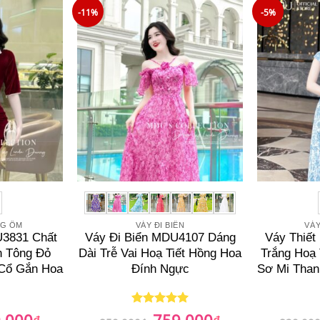
799.000₫.
729.000₫.
-11%
-5%
NG ÔM
VÁY ĐI BIỂN
VÁ
U3831 Chất
Váy Đi Biển MDU4107 Dáng
Váy Thiế
n Tông Đỏ
Dài Trễ Vai Hoạ Tiết Hồng Hoa
Trắng Hoạ 
Cổ Gắn Hoa
Đính Ngực
Sơ Mi Than
.000
759.000
₫
Giá
Giá
₫
Giá
Được xếp