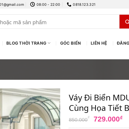
.01@gmail.com
08:00 - 22:00
0818.123.321
BLOG THỜI TRANG
GÓC BIỂN
LIÊN HỆ
ĐĂNG
Váy Đi Biển MDU
Cùng Họa Tiết 
Giá
G
729.000
₫
₫
850.000
gốc
h