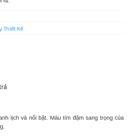
n hệ.
y Thiết Kế
trả
nh lịch và nổi bật. Màu tím đậm sang trọng của
g.