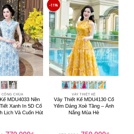
729.000₫.
759.000₫.
-11%
Y CÔNG CHÚA
VÁY THIẾT KẾ
t Kế MDU4033 Nền
Váy Thiết Kế MDU4130 Cổ
Tiết Xanh In 5D Cổ
Yếm Dáng Xoè Tầng – Ánh
h Lịch Và Cuốn Hút
Nắng Mùa Hè
779.000
759.000
Giá
₫
Giá
Giá
₫
Giá