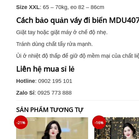
Size XXL
: 65 – 70kg, eo 82 – 86cm
Cách bảo quản váy đi biển MDU40
Giặt tay hoặc giặt máy ở chế độ nhẹ.
Tránh dùng chất tẩy rửa mạnh.
Ủi ở nhiệt độ thấp để giữ độ mềm mại của chất li
Liên hệ mua sỉ lẻ
Hotline
: 0902 195 101
Zalo Sỉ
: 0925 773 888
SẢN PHẨM TƯƠNG TỰ
-21%
-16%