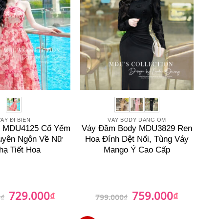
ÁY ĐI BIỂN
VÁY BODY DÁNG ÔM
ển MDU4125 Cổ Yếm
Váy Đầm Body MDU3829 Ren
uyên Ngôn Về Nữ
Hoa Đính Dệt Nổi, Tùng Váy
hạ Tiết Hoa
Mango Ý Cao Cấp
729.000
759.000
Giá
₫
Giá
Giá
₫
Giá
0
₫
799.000
₫
gốc
hiện
gốc
hiện
là:
tại
là:
tại
989.000₫.
là:
799.000₫.
là: