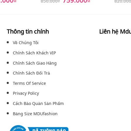
850.000
₫
820.00
hiện
gốc
hiện
hạng
5
5
tại
là:
tại
sao
00₫.
là:
850.000₫.
là:
759.000₫.
759.000₫.
Thông tin chính
Liên hệ Md
Về Chúng Tôi
Chính Sách Khách VIP
Chính Sách Giao Hàng
Chính Sách Đổi Trả
Terms Of Service
Privacy Policy
Cách Bảo Quản Sản Phẩm
Bảng Size MDUfashion