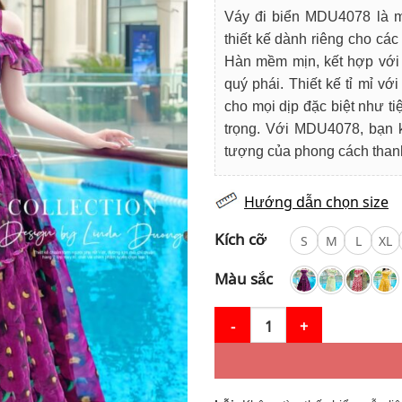
là:
tạ
Váy đi biển MDU4078 là m
850.000₫.
là
thiết kế dành riêng cho các 
72
Hàn mềm mịn, kết hợp với 
quý phái. Thiết kế tỉ mỉ v
cho mọi dịp đặc biệt như ti
trọng. Với MDU4078, bạn k
tượng của phong cách thanh 
Hướng dẫn chọn size
Kích cỡ
S
M
L
XL
Màu sắc
Váy Đi Biển MDU4078 – Thiết K