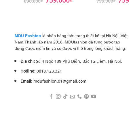
890.000
₫
799.000
₫
gốc
hiện
gốc
là:
tại
là:
890.000₫.
là:
799.0
759.000₫.
MDU Fashion
là nhãn hàng thời trang thiết kế tại Hà Nội, Việt
Nam.Thành lập năm 2018, MDUfashion đã từng bước tạo
dựng được niềm tin và có được vị thế trong lòng khách hàng.
Địa chỉ:
Số 4 Ngõ 139 Phú Diễn, Bắc Từ Liêm, Hà Nội.
Hotline:
0818.123.321
Email:
mdufashion.01@gmail.com