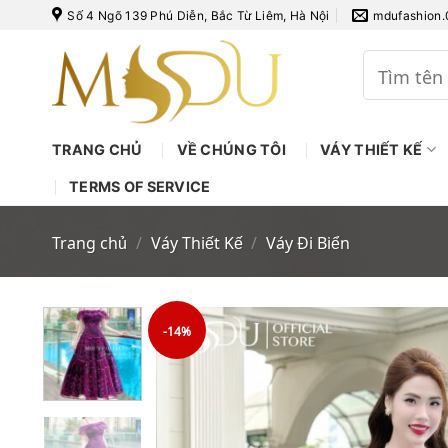
Bỏ
Số 4 Ngõ 139 Phú Diễn, Bắc Từ Liêm, Hà Nội
mdufashion
qua
nội
Tìm
kiếm:
dung
TRANG CHỦ
VỀ CHÚNG TÔI
VÁY THIẾT KẾ
TERMS OF SERVICE
Trang chủ
/
Váy Thiết Kế
/
Váy Đi Biển
-14%