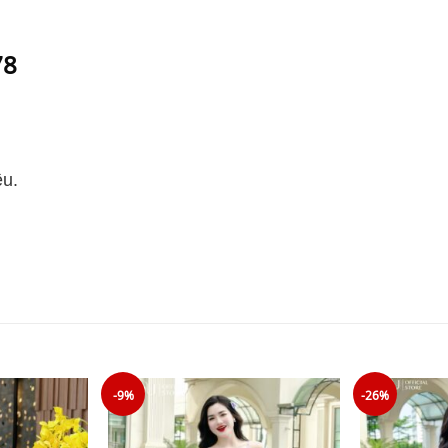
78
ệu.
-9%
-26%