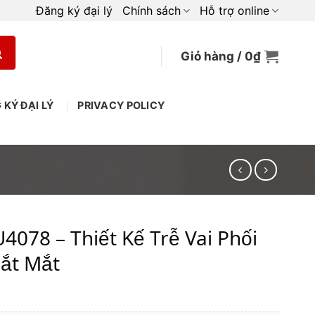
Đăng ký đại lý
Chính sách
Hỗ trợ online
Giỏ hàng /
0
₫
 KÝ ĐẠI LÝ
PRIVACY POLICY
4078 – Thiết Kế Trễ Vai Phối
Bắt Mắt
iá
iện