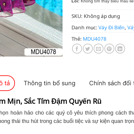
Lỗi:
Không tìm thấy biểu mẫu liê
SKU:
Không áp dụng
Danh mục:
Váy Đi Biển
,
Vá
Thẻ:
MDU4078
ô tả
Thông tin bổ sung
Chính sách đổi 
m Mịn, Sắc Tím Đậm Quyến Rũ
họn hoàn hảo cho các quý cô yêu thích phong cách tha
ong thái thu hút trong các buổi tiệc và sự kiện quan trọn