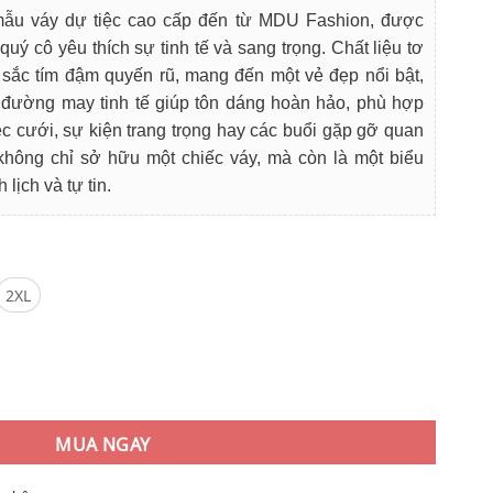
i
ẫu váy dự tiệc cao cấp đến từ MDU Fashion, được
:
quý cô yêu thích sự tinh tế và sang trọng. Chất liệu tơ
9.000₫.
sắc tím đậm quyến rũ, mang đến một vẻ đẹp nổi bật,
ới đường may tinh tế giúp tôn dáng hoàn hảo, phù hợp
ệc cưới, sự kiện trang trọng hay các buổi gặp gỡ quan
hông chỉ sở hữu một chiếc váy, mà còn là một biểu
lịch và tự tin.
2XL
ế Trễ Vai Phối Cùng Họa Tiết Bắt Mắt số lượng
MUA NGAY