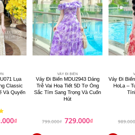
ỚN
VÁY ĐI BIỂN
V
DU071 Lụa
Váy Đi Biển MDU2943 Dáng
Váy Đi Bi
ng Classic
Trễ Vai Hoạ Tiết 5D Tơ Óng
HoLạ – T
Tế Và Quyến
Sắc Tím Sang Trọng Và Cuốn
Tín
Hút
.000
729.000
₫
Giá
Giá
₫
Giá
799.000
₫
989.00
hiện
gốc
hiện
tại
là:
tại
00₫.
là:
799.000₫.
là: