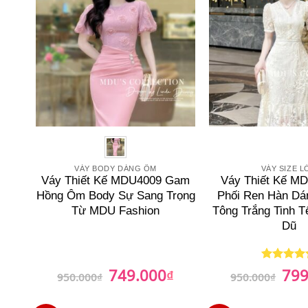
VÁY BODY DÁNG ÔM
VÁY SIZE L
Váy Thiết Kế MDU4009 Gam
Váy Thiết Kế M
Hồng Ôm Body Sự Sang Trọng
Phối Ren Hàn Dá
Từ MDU Fashion
Tông Trắng Tinh 
Dũ
749.000
799
Giá
₫
Giá
Giá
Được xếp
950.000
₫
950.000
₫
gốc
hiện
gốc
hạng
5
5
là:
tại
là:
sao
950.000₫.
là:
950.0