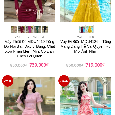
VÁY BODY DÁNG ÔM
VÁY ĐI BIỂN
Váy Thiết Kế MDU4410 Tông
Váy Đi Biển MDU4126 – Tông
Đỏ Nổi Bật, Dập Li Bụng, Chất
Vàng Dáng Trễ Vai Quyến Rũ
Xốp Nhăn Mềm Mịn, Cổ Đan
Mọi Ánh Nhìn
Chéo Lôi Quấn
₫
₫
Giá
Giá
Giá
Giá
739.000
719.000
850.000
₫
850.000
₫
gốc
hiện
gốc
hiện
là:
tại
là:
tại
850.000₫.
là:
850.000₫.
là:
739.000₫.
719.0
-21%
-26%