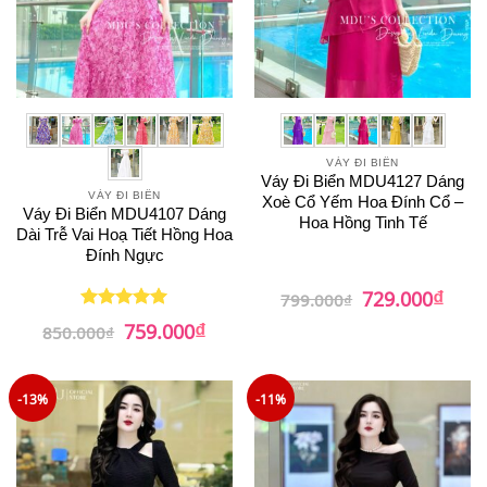
VÁY ĐI BIỂN
Váy Đi Biển MDU4127 Dáng
VÁY ĐI BIỂN
Xoè Cổ Yếm Hoa Đính Cổ –
Váy Đi Biển MDU4107 Dáng
Hoa Hồng Tinh Tế
Dài Trễ Vai Hoạ Tiết Hồng Hoa
Đính Ngực
₫
Giá
Giá
729.000
799.000
₫
gốc
hiện
₫
Giá
Giá
là:
tại
759.000
Được xếp
850.000
₫
gốc
hiện
799.000₫.
là:
hạng
5
5
là:
tại
729.0
sao
850.000₫.
là:
759.000₫.
-13%
-11%