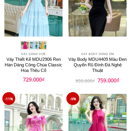
VÁY DÁNG XOÈ
VÁY BODY DÁNG ÔM
Váy Thiết Kế MDU2906 Ren
Váy Body MDU4409 Màu Đen
Hàn Dáng Công Chúa Classic
Quyến Rũ Đính Đá Nghệ
Hoa Thêu Cổ
Thuật
₫
729.000
₫
Giá
Giá
759.000
950.000
₫
gốc
hiện
là:
tại
950.000₫.
là:
759.0
-11%
-9%