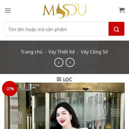
Bỏ
qua
nội
dung
Tìm
kiếm:
Trang chủ
Váy Thiết Kế
Váy Công Sở
/
/
LỌC
-27%