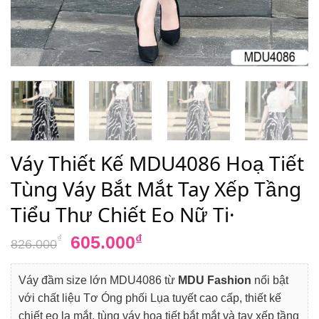
Váy Thiết Kế MDU4086 Hoạ Tiết
Tùng Váy Bắt Mắt Tay Xếp Tầng
Tiểu Thư Chiết Eo Nữ Ti·
Giá
Giá
605.000
₫
₫
826.000
gốc
hiện
là:
tại
Váy đầm size lớn MDU4086 từ
MDU Fashion
nổi bật
826.000₫.
là:
với chất liệu Tơ Óng phối Lụa tuyết cao cấp, thiết kế
605.000₫.
chiết eo lạ mắt, tùng váy hoạ tiết bắt mắt và tay xếp tầng