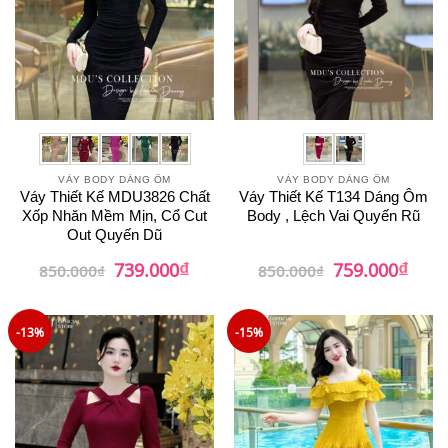
VÁY BODY DÁNG ÔM
VÁY BODY DÁNG ÔM
Váy Thiết Kế MDU3826 Chất
Váy Thiết Kế T134 Dáng Ôm
Xốp Nhăn Mềm Mịn, Cổ Cut
Body , Lệch Vai Quyến Rũ
Out Quyến Dũ
₫
₫
Giá
Giá
Giá
Giá
739.000
759.000
850.000
₫
850.000
₫
gốc
hiện
gốc
hiện
là:
tại
là:
tại
850.000₫.
là:
850.000₫.
là:
739.000₫.
759.0
-13%
-15%