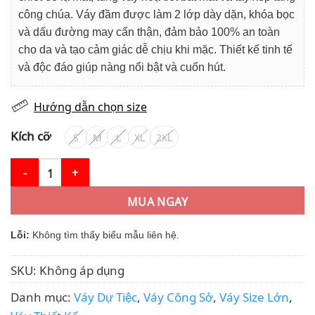
công chúa. Váy đầm được làm 2 lớp dày dặn, khóa bọc
và dấu đường may cẩn thận, đảm bảo 100% an toàn
cho da và tạo cảm giác dễ chịu khi mặc. Thiết kế tinh tế
và độc đáo giúp nàng nổi bật và cuốn hút.
Hướng dẫn chọn size
Kích cỡ
S
M
L
XL
2XL
Váy Thiết Kế MDU4086 Hoạ Tiết Tùng Váy Bắt Mắt Tay Xếp Tầng T
MUA NGAY
Lỗi:
Không tìm thấy biểu mẫu liên hệ.
SKU:
Không áp dụng
Danh mục:
Váy Dự Tiệc
,
Váy Công Sở
,
Váy Size Lớn
,
Váy Thiết Kế