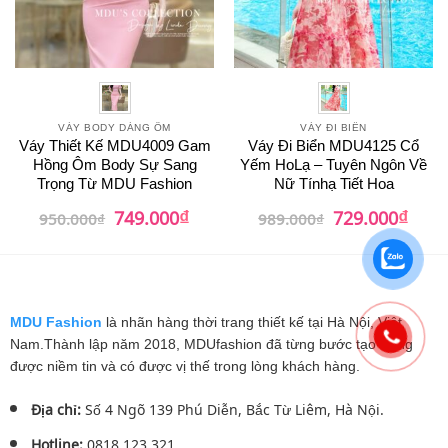
VÁY BODY DÁNG ÔM
VÁY ĐI BIỂN
Váy Thiết Kế MDU4009 Gam
Váy Đi Biển MDU4125 Cổ
Hồng Ôm Body Sự Sang
Yếm HoLạ – Tuyên Ngôn Về
Trọng Từ MDU Fashion
Nữ Tínhạ Tiết Hoa
₫
₫
Giá
Giá
Giá
Giá
749.000
729.000
950.000
₫
989.000
₫
gốc
hiện
gốc
hiện
là:
tại
là:
tại
950.000₫.
là:
989.000₫.
là:
749.000₫.
729.0
MDU Fashion
là nhãn hàng thời trang thiết kế tại Hà Nội, Việt
Nam.Thành lập năm 2018, MDUfashion đã từng bước tạo dựng
được niềm tin và có được vị thế trong lòng khách hàng.
Địa chỉ:
Số 4 Ngõ 139 Phú Diễn, Bắc Từ Liêm, Hà Nội.
Hotline:
0818.123.321