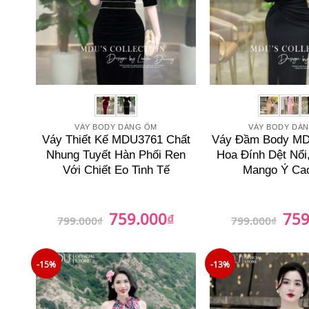
VÁY BODY DÁNG ÔM
VÁY BODY DÁ
Váy Thiết Kế MDU3761 Chất
Váy Đầm Body M
Nhung Tuyết Hàn Phối Ren
Hoa Đính Dệt Nổi
Với Chiết Eo Tinh Tế
Mango Ý Ca
759.000
759
Giá
₫
Giá
Giá
799.000
₫
799.000
₫
gốc
hiện
gốc
là:
tại
là:
799.000₫.
là:
799.0
759.000₫.
-15%
-13%