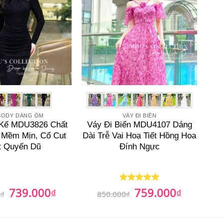
BODY DÁNG ÔM
VÁY ĐI BIỂN
 Kế MDU3826 Chất
Váy Đi Biển MDU4107 Dáng
 Mềm Mịn, Cổ Cut
Dài Trễ Vai Hoạ Tiết Hồng Hoa
t Quyến Dũ
Đính Ngực
739.000
759.000
Giá
₫
Giá
Giá
₫
Giá
Được xếp
0
₫
850.000
₫
gốc
hiện
gốc
hiện
hạng
5
5
là:
tại
là:
tại
sao
850.000₫.
là:
850.000₫.
là:
739.000₫.
759.000₫.