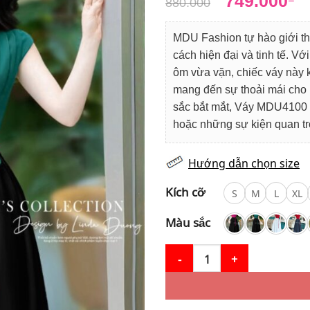
749.000
880.000
gốc
h
là:
tạ
MDU Fashion tự hào giới 
880.000₫.
là
cách hiện đại và tinh tế. 
74
ôm vừa vặn, chiếc váy này 
mang đến sự thoải mái cho 
sắc bắt mắt, Váy MDU4100 s
hoặc những sự kiện quan trọ
Hướng dẫn chọn size
Kích cỡ
S
M
L
XL
Màu sắc
Váy Thiết Kế MDU4100 – Màu S