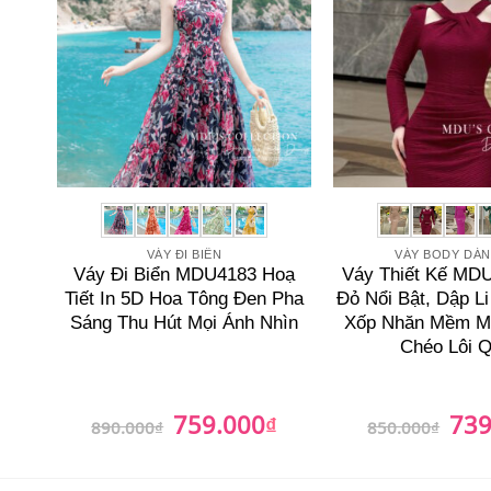
VÁY ĐI BIỂN
VÁY BODY DÁ
Váy Đi Biển MDU4183 Hoạ
Váy Thiết Kế MD
Tiết In 5D Hoa Tông Đen Pha
Đỏ Nổi Bật, Dập Li
Sáng Thu Hút Mọi Ánh Nhìn
Xốp Nhăn Mềm Mị
Chéo Lôi 
759.000
739
Giá
₫
Giá
Giá
890.000
₫
850.000
₫
gốc
hiện
gốc
là:
tại
là:
890.000₫.
là:
850.0
759.000₫.