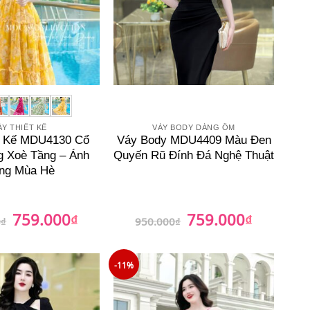
ÁY THIẾT KẾ
VÁY BODY DÁNG ÔM
t Kế MDU4130 Cổ
Váy Body MDU4409 Màu Đen
 Xoè Tầng – Ánh
Quyến Rũ Đính Đá Nghệ Thuật
ng Mùa Hè
759.000
759.000
Giá
₫
Giá
Giá
₫
Giá
0
₫
950.000
₫
gốc
hiện
gốc
hiện
là:
tại
là:
tại
850.000₫.
là:
950.000₫.
là:
759.000₫.
759.000₫.
-11%