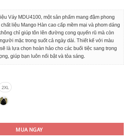
iện
i
thiệu Váy MDU4100, một sản phẩm mang đậm phong
:
Với chất liệu Mango Hàn cao cấp mềm mại và phom dáng
9.000₫.
không chỉ giúp tôn lên đường cong quyến rũ mà còn
người mặc trong suốt cả ngày dài. Thiết kế với màu
ẽ là lựa chọn hoàn hảo cho các buổi tiệc sang trọng
ng, giúp bạn luôn nổi bật và tỏa sáng.
2XL
ắc Bắt Mắt Chiết Eo Điểm Thêm Chi Tiết Xếp Ly Ở Ngực Đầy Duyên
MUA NGAY