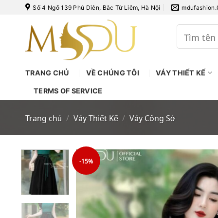
Bỏ
Số 4 Ngõ 139 Phú Diễn, Bắc Từ Liêm, Hà Nội
mdufashion
qua
nội
Tìm
kiếm:
dung
TRANG CHỦ
VỀ CHÚNG TÔI
VÁY THIẾT KẾ
TERMS OF SERVICE
Trang chủ
/
Váy Thiết Kế
/
Váy Công Sở
-15%