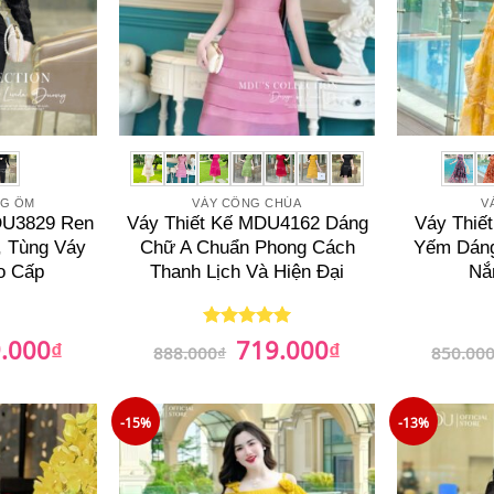
NG ÔM
VÁY CÔNG CHÚA
V
DU3829 Ren
Váy Thiết Kế MDU4162 Dáng
Váy Thiế
, Tùng Váy
Chữ A Chuẩn Phong Cách
Yếm Dáng
o Cấp
Thanh Lịch Và Hiện Đại
Nắ
.000
719.000
₫
Giá
Giá
₫
Giá
Được xếp
888.000
₫
850.00
hiện
gốc
hiện
hạng
5
5
tại
là:
tại
sao
00₫.
là:
888.000₫.
là:
759.000₫.
719.000₫.
-15%
-13%