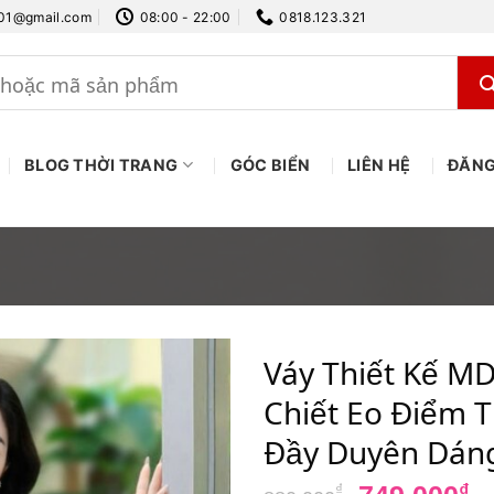
.01@gmail.com
08:00 - 22:00
0818.123.321
BLOG THỜI TRANG
GÓC BIỂN
LIÊN HỆ
ĐĂNG
Váy Thiết Kế M
Chiết Eo Điểm T
Đầy Duyên Dán
Giá
G
₫
₫