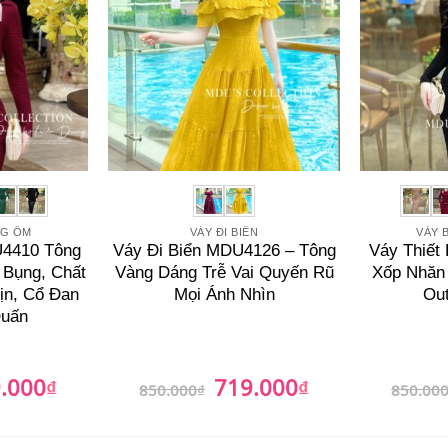
NG ÔM
VÁY ĐI BIỂN
VÁY 
U4410 Tông
Váy Đi Biển MDU4126 – Tông
Váy Thiết
 Bụng, Chất
Vàng Dáng Trễ Vai Quyến Rũ
Xốp Nhăn
n, Cổ Đan
Mọi Ánh Nhìn
Ou
Quấn
.000
719.000
₫
Giá
Giá
₫
Giá
850.000
₫
850.00
hiện
gốc
hiện
tại
là:
tại
00₫.
là:
850.000₫.
là:
739.000₫.
719.000₫.