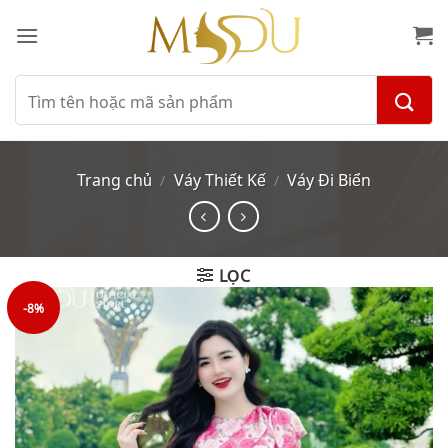
Bỏ
qua
nội
dung
Tìm
kiếm:
Trang chủ
Váy Thiết Kế
Váy Đi Biển
/
/
LỌC
-8%