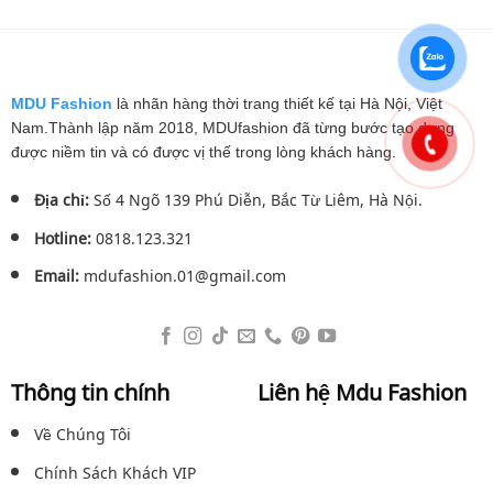
là:
tại
là:
tại
895.000₫.
là:
850.000₫.
là:
759.000₫.
739.0
MDU Fashion
là nhãn hàng thời trang thiết kế tại Hà Nội, Việt
Nam.Thành lập năm 2018, MDUfashion đã từng bước tạo dựng
được niềm tin và có được vị thế trong lòng khách hàng.
Địa chỉ:
Số 4 Ngõ 139 Phú Diễn, Bắc Từ Liêm, Hà Nội.
Hotline:
0818.123.321
Email:
mdufashion.01@gmail.com
Thông tin chính
Liên hệ Mdu Fashion
Về Chúng Tôi
Chính Sách Khách VIP