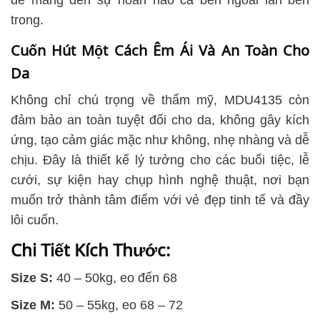
để mang đến sự hoàn hảo cả bên ngoài lẫn bên
trong.
Cuốn Hút Một Cách Êm Ái Và An Toàn Cho
Da
Không chỉ chú trọng về thẩm mỹ, MDU4135 còn
đảm bảo an toàn tuyệt đối cho da, không gây kích
ứng, tạo cảm giác mặc như không, nhẹ nhàng và dễ
chịu. Đây là thiết kế lý tưởng cho các buổi tiệc, lễ
cưới, sự kiện hay chụp hình nghệ thuật, nơi bạn
muốn trở thành tâm điểm với vẻ đẹp tinh tế và đầy
lôi cuốn.
Chi Tiết Kích Thước:
Size S:
40 – 50kg, eo đến 68
Size M:
50 – 55kg, eo 68 – 72