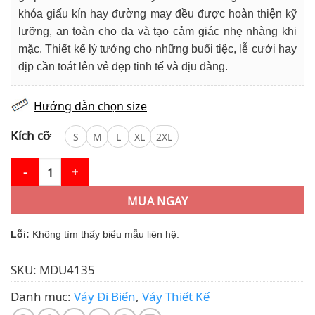
khóa giấu kín hay đường may đều được hoàn thiện kỹ
lưỡng, an toàn cho da và tạo cảm giác nhẹ nhàng khi
mặc. Thiết kế lý tưởng cho những buổi tiệc, lễ cưới hay
dịp cần toát lên vẻ đẹp tinh tế và dịu dàng.
Hướng dẫn chọn size
Kích cỡ
S
M
L
XL
2XL
Váy Đi Biển MDU4135 Tơ Hàn Cao Cấp Hai Lớp Màu Hồng Dài Th
MUA NGAY
Lỗi:
Không tìm thấy biểu mẫu liên hệ.
SKU:
MDU4135
Danh mục:
Váy Đi Biển
,
Váy Thiết Kế