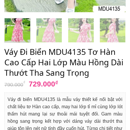
Váy Đi Biển MDU4135 Tơ Hàn
Cao Cấp Hai Lớp Màu Hồng Dài
Thướt Tha Sang Trọng
Giá
Giá
729.000
₫
₫
790.000
gốc
hiện
là:
tại
Váy đi biển MDU4135 là mẫu váy thiết kế nổi bật với
790.000₫.
là:
chất liệu tơ Hàn cao cấp, may hai lớp tỉ mỉ cùng lớp lót
729.000₫.
thấm hút mang lại sự thoải mái tuyệt đối. Gam màu
hồng sang trọng kết hợp với dáng váy dài thướt tha
giúp tôn lên nét nữ tính đầy cuốn hút. Từng chi tiết như