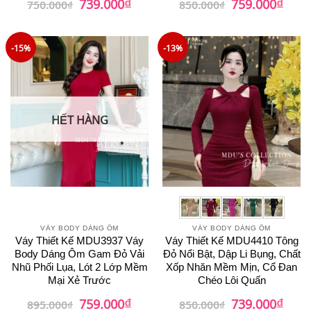
₫
₫
739.000
759.000
750.000
₫
850.000
₫
gốc
hiện
gốc
hiện
hạng
5
5
là:
tại
là:
tại
sao
750.000₫.
là:
850.000₫.
là:
739.000₫.
759.0
-15%
-13%
HẾT HÀNG
VÁY BODY DÁNG ÔM
VÁY BODY DÁNG ÔM
Váy Thiết Kế MDU3937 Váy
Váy Thiết Kế MDU4410 Tông
Body Dáng Ôm Gam Đỏ Vải
Đỏ Nổi Bật, Dập Li Bụng, Chất
Nhũ Phối Lụa, Lót 2 Lớp Mềm
Xốp Nhăn Mềm Mịn, Cổ Đan
Mại Xẻ Trước
Chéo Lôi Quấn
₫
₫
Giá
Giá
Giá
Giá
759.000
739.000
895.000
₫
850.000
₫
gốc
hiện
gốc
hiện