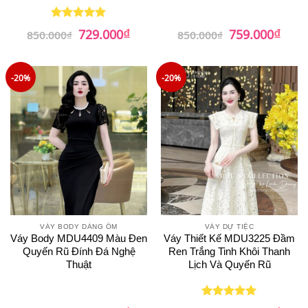
₫
₫
Giá
Giá
Giá
Giá
729.000
759.000
Được xếp
850.000
₫
850.000
₫
gốc
hiện
gốc
hiện
hạng
5
5
là:
tại
là:
tại
sao
850.000₫.
là:
850.000₫.
là:
729.000₫.
759.0
-20%
-20%
VÁY BODY DÁNG ÔM
VÁY DỰ TIỆC
Váy Body MDU4409 Màu Đen
Váy Thiết Kế MDU3225 Đầm
Quyến Rũ Đính Đá Nghệ
Ren Trắng Tinh Khôi Thanh
Thuật
Lịch Và Quyến Rũ
Giá
Giá
Giá
Giá
Được xếp