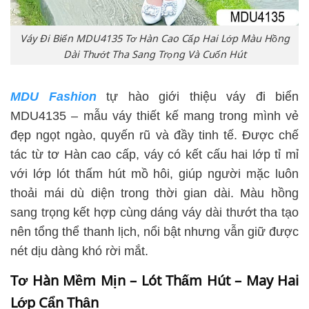
Váy Đi Biển MDU4135 Tơ Hàn Cao Cấp Hai Lớp Màu Hồng
Dài Thướt Tha Sang Trọng Và Cuốn Hút
MDU Fashion
tự hào giới thiệu váy đi biển
MDU4135 – mẫu váy thiết kế mang trong mình vẻ
đẹp ngọt ngào, quyến rũ và đầy tinh tế. Được chế
tác từ tơ Hàn cao cấp, váy có kết cấu hai lớp tỉ mỉ
với lớp lót thấm hút mồ hôi, giúp người mặc luôn
thoải mái dù diện trong thời gian dài. Màu hồng
sang trọng kết hợp cùng dáng váy dài thướt tha tạo
nên tổng thể thanh lịch, nổi bật nhưng vẫn giữ được
nét dịu dàng khó rời mắt.
Tơ Hàn Mềm Mịn – Lót Thấm Hút – May Hai
Lớp Cẩn Thận