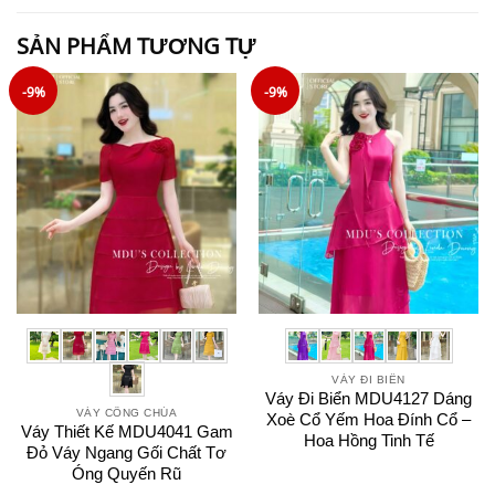
SẢN PHẨM TƯƠNG TỰ
-9%
-9%
VÁY ĐI BIỂN
Váy Đi Biển MDU4127 Dáng
VÁY CÔNG CHÚA
Xoè Cổ Yếm Hoa Đính Cổ –
Váy Thiết Kế MDU4041 Gam
Hoa Hồng Tinh Tế
Đỏ Váy Ngang Gối Chất Tơ
Óng Quyến Rũ