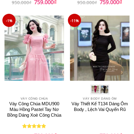
₫
₫
759.000
759.000
950.000
₫
950.000
₫
gốc
hiện
gốc
hiện
hạng
5
5
là:
tại
là:
tại
sao
950.000₫.
là:
950.000₫.
là:
759.000₫.
759.0
-1%
-11%
VÁY CÔNG CHÚA
VÁY BODY DÁNG ÔM
Váy Công Chúa MDU900
Váy Thiết Kế T134 Dáng Ôm
Màu Hồng Pastel Tay Nơ
Body , Lệch Vai Quyến Rũ
Bồng Dáng Xoè Công Chúa
Giá
Giá
Giá
Giá
Được xếp