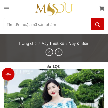
Bỏ
qua
nội
dung
Tìm
kiếm:
Trang chủ
Váy Thiết Kế
Váy Đi Biển
/
/
LỌC
-4%