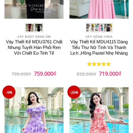
VÁY BODY DÁNG ÔM
VÁY CÔNG CHÚA
Váy Thiết Kế MDU3761 Chất
Váy Thiết Kế MDU4115 Dáng
Nhung Tuyết Hàn Phối Ren
Tiểu Thư Nữ Tính Và Thanh
Với Chiết Eo Tinh Tế
Lịch ,Hồng Pastel Nhẹ Nhàng
₫
₫
Giá
Giá
Giá
Giá
759.000
719.000
Được xếp
799.000
₫
850.000
₫
gốc
hiện
gốc
hiện
hạng
5
5
là:
tại
là:
tại
sao
799.000₫.
là:
850.000₫.
là:
759.000₫.
719.0
-9%
-26%