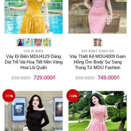
VÁY ĐI BIỂN
VÁY BODY DÁNG ÔM
Váy Đi Biển MDU4129 Dáng
Váy Thiết Kế MDU4009 Gam
Dài Trễ Vai Hoạ Tiết Nền Vàng
Hồng Ôm Body Sự Sang
Hoa Lôi Quấn
Trọng Từ MDU Fashion
₫
₫
Giá
Giá
Giá
Giá
729.000
749.000
850.000
₫
950.000
₫
gốc
hiện
gốc
hiện
là:
tại
là:
tại
850.000₫.
là:
950.000₫.
là:
729.000₫.
749.0
-11%
-14%