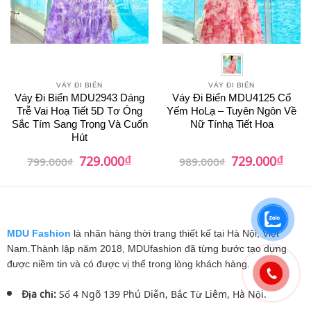
VÁY ĐI BIỂN
VÁY ĐI BIỂN
Váy Đi Biển MDU2943 Dáng
Váy Đi Biển MDU4125 Cổ
Trễ Vai Hoạ Tiết 5D Tơ Óng
Yếm HoLạ – Tuyên Ngôn Về
Sắc Tím Sang Trọng Và Cuốn
Nữ Tínhạ Tiết Hoa
Hút
₫
₫
Giá
Giá
Giá
Giá
729.000
729.000
799.000
₫
989.000
₫
gốc
hiện
gốc
hiện
là:
tại
là:
tại
799.000₫.
là:
989.000₫.
là:
729.000₫.
729.0
MDU Fashion
là nhãn hàng thời trang thiết kế tại Hà Nội, Việt
Nam.Thành lập năm 2018, MDUfashion đã từng bước tạo dựng
được niềm tin và có được vị thế trong lòng khách hàng.
Địa chỉ:
Số 4 Ngõ 139 Phú Diễn, Bắc Từ Liêm, Hà Nội.