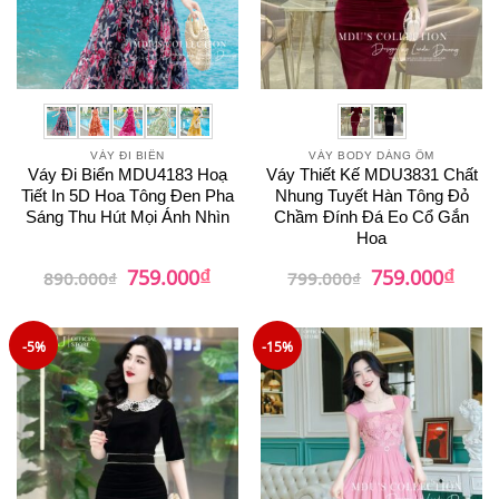
VÁY ĐI BIỂN
VÁY BODY DÁNG ÔM
Váy Đi Biển MDU4183 Hoạ
Váy Thiết Kế MDU3831 Chất
Tiết In 5D Hoa Tông Đen Pha
Nhung Tuyết Hàn Tông Đỏ
Sáng Thu Hút Mọi Ánh Nhìn
Chầm Đính Đá Eo Cổ Gắn
Hoa
₫
₫
Giá
Giá
Giá
Giá
759.000
759.000
890.000
₫
799.000
₫
gốc
hiện
gốc
hiện
là:
tại
là:
tại
890.000₫.
là:
799.000₫.
là:
759.000₫.
759.0
-5%
-15%