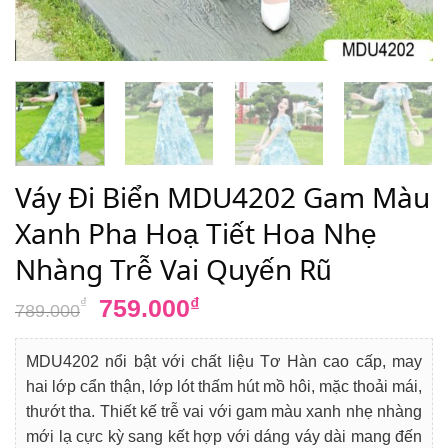
Váy Đi Biển MDU4202 Gam Màu
Xanh Pha Hoạ Tiết Hoa Nhẹ
Nhàng Trễ Vai Quyến Rũ
Giá
Giá
759.000
₫
₫
789.000
gốc
hiện
là:
tại
MDU4202 nổi bật với chất liệu Tơ Hàn cao cấp, may
789.000₫.
là:
hai lớp cẩn thận, lớp lót thấm hút mồ hôi, mặc thoải mái,
759.000₫.
thướt tha. Thiết kế trễ vai với gam màu xanh nhẹ nhàng
mới lạ cực kỳ sang kết hợp với dáng váy dài mang đến