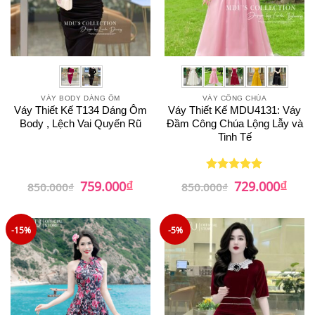
VÁY BODY DÁNG ÔM
VÁY CÔNG CHÚA
Váy Thiết Kế T134 Dáng Ôm
Váy Thiết Kế MDU4131: Váy
Body , Lệch Vai Quyến Rũ
Đầm Công Chúa Lộng Lẫy và
Tinh Tế
₫
₫
Giá
Giá
Giá
Giá
759.000
729.000
Được xếp
850.000
₫
850.000
₫
gốc
hiện
gốc
hiện
hạng
5
5
là:
tại
là:
tại
sao
850.000₫.
là:
850.000₫.
là:
759.000₫.
729.0
-15%
-5%