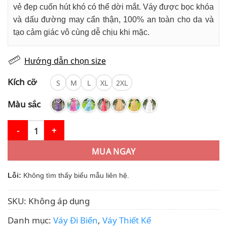
vẻ đẹp cuốn hút khó có thể dời mắt. Váy được bọc khóa
và dấu đường may cẩn thận, 100% an toàn cho da và
tạo cảm giác vô cùng dễ chịu khi mặc.
Hướng dẫn chọn size
Kích cỡ
S
M
L
XL
2XL
Màu sắc
Váy Đi Biển MDU4202 Gam Màu Xanh Pha Hoạ Tiết Hoa Nhẹ Nhàn
MUA NGAY
Lỗi:
Không tìm thấy biểu mẫu liên hệ.
SKU:
Không áp dụng
Danh mục:
Váy Đi Biển
,
Váy Thiết Kế