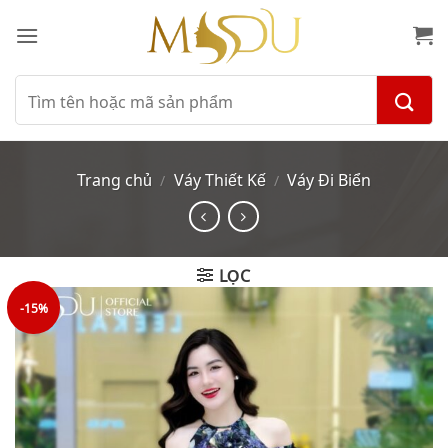
Bỏ
qua
nội
dung
Tìm
kiếm:
Trang chủ
Váy Thiết Kế
Váy Đi Biển
/
/
LỌC
-15%