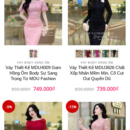
VÁY BODY DÁNG ÔM
VÁY BODY DÁNG ÔM
Váy Thiết Kế MDU4009 Gam
Váy Thiết Kế MDU3826 Chất
Hồng Ôm Body Sự Sang
Xốp Nhăn Mềm Mịn, Cổ Cut
Trọng Từ MDU Fashion
Out Quyến Dũ
₫
₫
Giá
Giá
Giá
Giá
749.000
739.000
950.000
₫
850.000
₫
gốc
hiện
gốc
hiện
là:
tại
là:
tại
950.000₫.
là:
850.000₫.
là:
749.000₫.
739.0
-9%
-15%