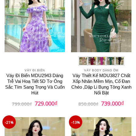
VÁY ĐI BIỂN
VÁY BODY DÁNG ÔM
Váy Đi Biển MDU2943 Dáng
Váy Thiết Kế MDU3827 Chất
Trễ Vai Hoạ Tiết 5D Tơ Óng
Xốp Nhăn Mềm Mịn, Cổ Đan
Sắc Tím Sang Trọng Và Cuốn
Chéo ,Dập Li Bụng Tông Xanh
Hút
Nổi Bật
₫
₫
Giá
Giá
Giá
Giá
729.000
739.000
799.000
₫
850.000
₫
gốc
hiện
gốc
hiện
là:
tại
là:
tại
799.000₫.
là:
850.000₫.
là:
729.000₫.
739.0
-21%
-13%