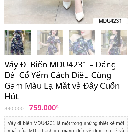
Váy Đi Biển MDU4231 – Dáng
Dài Cổ Yếm Cách Điệu Cùng
Gam Màu Lạ Mắt và Đầy Cuốn
Hút
Giá
Giá
759.000
₫
₫
890.000
gốc
hiện
là:
tại
Váy đi biển MDU4231 là một trong những thiết kế mới
890.000₫.
là:
nhất của MDU Fashion, mang đến vẻ đẹp tinh tế và