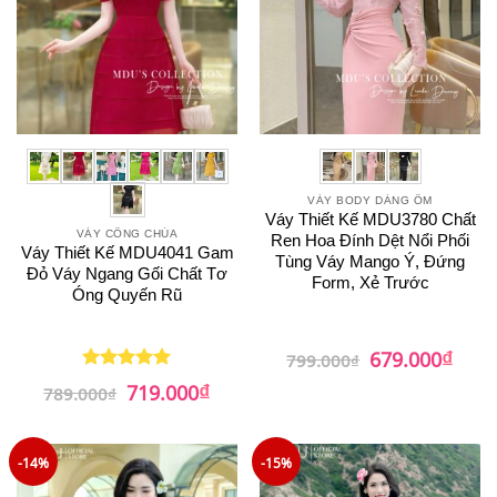
VÁY BODY DÁNG ÔM
Váy Thiết Kế MDU3780 Chất
VÁY CÔNG CHÚA
Ren Hoa Đính Dệt Nổi Phối
Váy Thiết Kế MDU4041 Gam
Tùng Váy Mango Ý, Đứng
Đỏ Váy Ngang Gối Chất Tơ
Form, Xẻ Trước
Óng Quyến Rũ
₫
Giá
Giá
679.000
799.000
₫
gốc
hiện
₫
Giá
Giá
là:
tại
719.000
Được xếp
789.000
₫
gốc
hiện
799.000₫.
là:
hạng
5
5
là:
tại
679.0
sao
789.000₫.
là:
719.000₫.
-14%
-15%