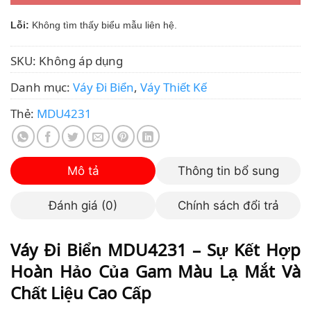
Lỗi:
Không tìm thấy biểu mẫu liên hệ.
SKU:
Không áp dụng
Danh mục:
Váy Đi Biển
,
Váy Thiết Kế
Thẻ:
MDU4231
Mô tả
Thông tin bổ sung
Đánh giá (0)
Chính sách đổi trả
Váy Đi Biển MDU4231 – Sự Kết Hợp
Hoàn Hảo Của Gam Màu Lạ Mắt Và
Chất Liệu Cao Cấp