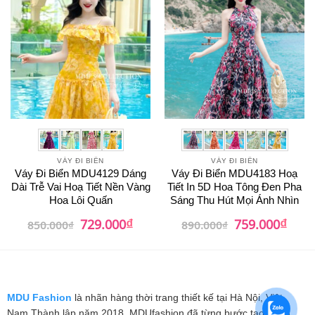
VÁY ĐI BIỂN
VÁY ĐI BIỂN
Váy Đi Biển MDU4129 Dáng
Váy Đi Biển MDU4183 Hoạ
Dài Trễ Vai Hoạ Tiết Nền Vàng
Tiết In 5D Hoa Tông Đen Pha
Hoa Lôi Quấn
Sáng Thu Hút Mọi Ánh Nhìn
₫
₫
Giá
Giá
Giá
Giá
729.000
759.000
850.000
₫
890.000
₫
gốc
hiện
gốc
hiện
là:
tại
là:
tại
850.000₫.
là:
890.000₫.
là:
729.000₫.
759.0
MDU Fashion
là nhãn hàng thời trang thiết kế tại Hà Nội, Việt
Nam.Thành lập năm 2018, MDUfashion đã từng bước tạo dựng