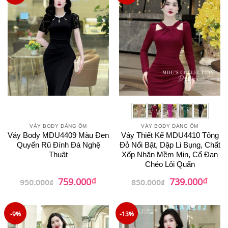
VÁY BODY DÁNG ÔM
VÁY BODY DÁNG ÔM
Váy Body MDU4409 Màu Đen
Váy Thiết Kế MDU4410 Tông
Quyến Rũ Đính Đá Nghệ
Đỏ Nổi Bật, Dập Li Bụng, Chất
Thuật
Xốp Nhăn Mềm Mịn, Cổ Đan
Chéo Lôi Quấn
₫
₫
Giá
Giá
Giá
Giá
759.000
739.000
950.000
₫
850.000
₫
gốc
hiện
gốc
hiện
là:
tại
là:
tại
950.000₫.
là:
850.000₫.
là:
759.000₫.
739.0
-9%
-13%