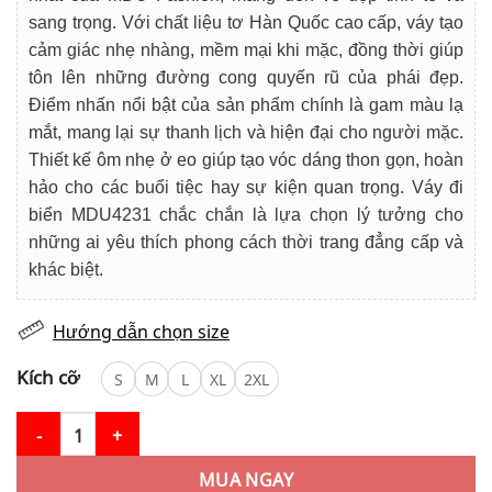
759.000₫.
sang trọng. Với chất liệu tơ Hàn Quốc cao cấp, váy tạo
cảm giác nhẹ nhàng, mềm mại khi mặc, đồng thời giúp
tôn lên những đường cong quyến rũ của phái đẹp.
Điểm nhấn nổi bật của sản phẩm chính là gam màu lạ
mắt, mang lại sự thanh lịch và hiện đại cho người mặc.
Thiết kế ôm nhẹ ở eo giúp tạo vóc dáng thon gọn, hoàn
hảo cho các buổi tiệc hay sự kiện quan trọng. Váy đi
biển MDU4231 chắc chắn là lựa chọn lý tưởng cho
những ai yêu thích phong cách thời trang đẳng cấp và
khác biệt.
Hướng dẫn chọn size
Kích cỡ
S
M
L
XL
2XL
Váy Đi Biển MDU4231 – Dáng Dài Cổ Yếm Cách Điệu Cùng Gam M
MUA NGAY