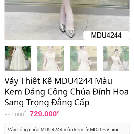
Váy Thiết Kế MDU4244 Màu
Kem Dáng Công Chúa Đính Hoa
Sang Trọng Đẳng Cấp
Giá
Giá
729.000
₫
₫
850.000
gốc
hiện
là:
tại
Váy công chúa MDU4244 màu kem từ MDU Fashion