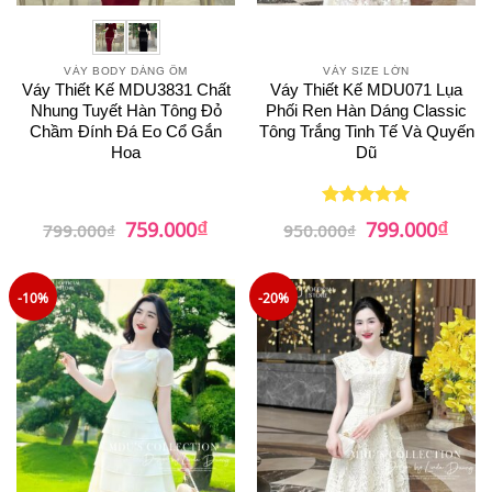
VÁY BODY DÁNG ÔM
VÁY SIZE LỚN
Váy Thiết Kế MDU3831 Chất
Váy Thiết Kế MDU071 Lụa
Nhung Tuyết Hàn Tông Đỏ
Phối Ren Hàn Dáng Classic
Chầm Đính Đá Eo Cổ Gắn
Tông Trắng Tinh Tế Và Quyến
Hoa
Dũ
₫
₫
Giá
Giá
Giá
Giá
759.000
799.000
Được xếp
799.000
₫
950.000
₫
gốc
hiện
gốc
hiện
hạng
5
5
là:
tại
là:
tại
sao
799.000₫.
là:
950.000₫.
là:
759.000₫.
799.0
-10%
-20%