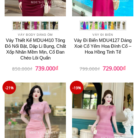
VÁY BODY DÁNG ÔM
VÁY ĐI BIỂN
Váy Thiết Kế MDU4410 Tông
Váy Đi Biển MDU4127 Dáng
Đỏ Nổi Bật, Dập Li Bụng, Chất
Xoè Cổ Yếm Hoa Đính Cổ –
Xốp Nhăn Mềm Mịn, Cổ Đan
Hoa Hồng Tinh Tế
Chéo Lôi Quấn
₫
₫
Giá
Giá
Giá
Giá
739.000
729.000
850.000
₫
799.000
₫
gốc
hiện
gốc
hiện
là:
tại
là:
tại
850.000₫.
là:
799.000₫.
là:
739.000₫.
729.0
-21%
-19%