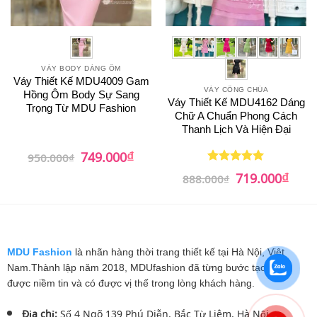
VÁY BODY DÁNG ÔM
Váy Thiết Kế MDU4009 Gam
VÁY CÔNG CHÚA
Hồng Ôm Body Sự Sang
Váy Thiết Kế MDU4162 Dáng
Trọng Từ MDU Fashion
Chữ A Chuẩn Phong Cách
Thanh Lịch Và Hiện Đại
₫
Giá
Giá
749.000
950.000
₫
gốc
hiện
₫
là:
tại
Giá
Giá
719.000
Được xếp
888.000
₫
950.000₫.
là:
gốc
hiện
hạng
5
5
749.000₫.
là:
tại
sao
888.000₫.
là:
719.0
MDU Fashion
là nhãn hàng thời trang thiết kế tại Hà Nội, Việt
Nam.Thành lập năm 2018, MDUfashion đã từng bước tạo dựng
được niềm tin và có được vị thế trong lòng khách hàng.
Địa chỉ:
Số 4 Ngõ 139 Phú Diễn, Bắc Từ Liêm, Hà Nội.