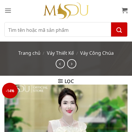
Bỏ
qua
nội
dung
Tìm
kiếm:
Trang chủ
Váy Thiết Kế
Váy Công Chúa
/
/
LỌC
-14%