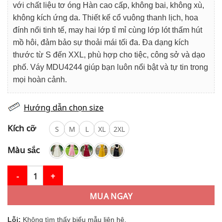
850.000₫.
là:
với chất liệu tơ óng Hàn cao cấp, không bai, không xù,
729.000₫.
không kích ứng da. Thiết kế cổ vuông thanh lịch, hoa
đính nổi tinh tế, may hai lớp tỉ mỉ cùng lớp lót thấm hút
mồ hôi, đảm bảo sự thoải mái tối đa. Đa dạng kích
thước từ S đến XXL, phù hợp cho tiệc, công sở và dạo
phố. Váy MDU4244 giúp bạn luôn nổi bật và tự tin trong
mọi hoàn cảnh.
Hướng dẫn chọn size
Kích cỡ
S
M
L
XL
2XL
Màu sắc
Váy Thiết Kế MDU4244 Màu Kem Dáng Công Chúa Đính Hoa San
MUA NGAY
Lỗi:
Không tìm thấy biểu mẫu liên hệ.