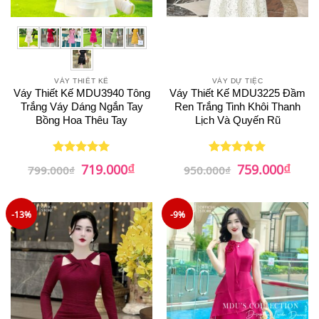
VÁY THIẾT KẾ
VÁY DỰ TIỆC
Váy Thiết Kế MDU3940 Tông
Váy Thiết Kế MDU3225 Đầm
Trắng Váy Dáng Ngắn Tay
Ren Trắng Tinh Khôi Thanh
Bồng Hoa Thêu Tay
Lịch Và Quyến Rũ
₫
₫
Giá
Giá
Giá
Giá
719.000
759.000
Được xếp
Được xếp
799.000
₫
950.000
₫
gốc
hiện
gốc
hiện
hạng
5
5
hạng
5
5
là:
tại
là:
tại
sao
sao
799.000₫.
là:
950.000₫.
là:
719.000₫.
759.0
-13%
-9%