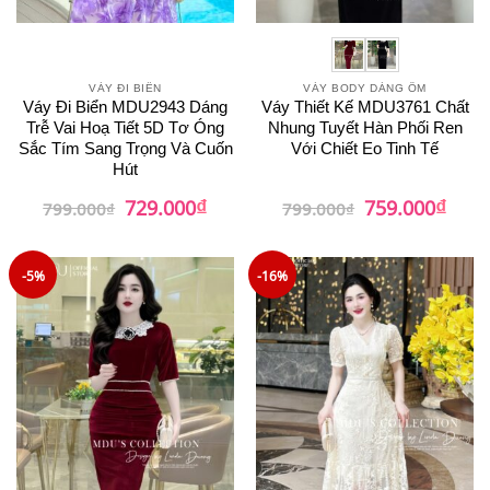
VÁY ĐI BIỂN
VÁY BODY DÁNG ÔM
Váy Đi Biển MDU2943 Dáng
Váy Thiết Kế MDU3761 Chất
Trễ Vai Hoạ Tiết 5D Tơ Óng
Nhung Tuyết Hàn Phối Ren
Sắc Tím Sang Trọng Và Cuốn
Với Chiết Eo Tinh Tế
Hút
₫
₫
Giá
Giá
Giá
Giá
729.000
759.000
799.000
₫
799.000
₫
gốc
hiện
gốc
hiện
là:
tại
là:
tại
799.000₫.
là:
799.000₫.
là:
729.000₫.
759.0
-5%
-16%