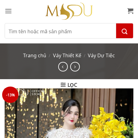
Bỏ
qua
nội
dung
Tìm
kiếm:
Trang chủ
Váy Thiết Kế
Váy Dự Tiệc
/
/
LỌC
-13%