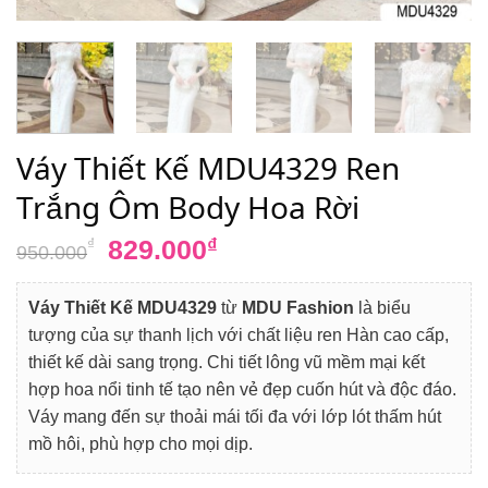
Váy Thiết Kế MDU4329 Ren
Trắng Ôm Body Hoa Rời
Giá
Giá
829.000
₫
₫
950.000
gốc
hiện
là:
tại
Váy Thiết Kế MDU4329
từ
MDU Fashion
là biểu
950.000₫.
là:
tượng của sự thanh lịch với chất liệu ren Hàn cao cấp,
829.000₫.
thiết kế dài sang trọng. Chi tiết lông vũ mềm mại kết
hợp hoa nổi tinh tế tạo nên vẻ đẹp cuốn hút và độc đáo.
Váy mang đến sự thoải mái tối đa với lớp lót thấm hút
mồ hôi, phù hợp cho mọi dịp.