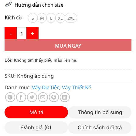
Hướng dẫn chọn size
Kích cỡ
S
M
L
XL
2XL
Váy Thiết Kế MDU4329 Ren Trắng Ôm Body Hoa Rời số lượng
MUA NGAY
Lỗi:
Không tìm thấy biểu mẫu liên hệ.
SKU:
Không áp dụng
Danh mục:
Váy Dự Tiệc
,
Váy Thiết Kế
Mô tả
Thông tin bổ sung
Đánh giá (0)
Chính sách đổi trả