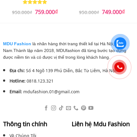
₫
₫
Giá
Giá
Giá
Giá
759.000
749.000
Được xếp
950.000
₫
950.000
₫
gốc
hiện
gốc
hiện
hạng
5
5
là:
tại
là:
tại
sao
950.000₫.
là:
950.000₫.
là:
759.000₫.
749.0
MDU Fashion
là nhãn hàng thời trang thiết kế tại Hà Nội, Việt
Nam.Thành lập năm 2018, MDUfashion đã từng bước tạo dựng
được niềm tin và có được vị thế trong lòng khách hàng.
Địa chỉ:
Số 4 Ngõ 139 Phú Diễn, Bắc Từ Liêm, Hà Nội.
Hotline:
0818.123.321
Email:
mdufashion.01@gmail.com
Thông tin chính
Liên hệ Mdu Fashion
Về Chúng Tôi