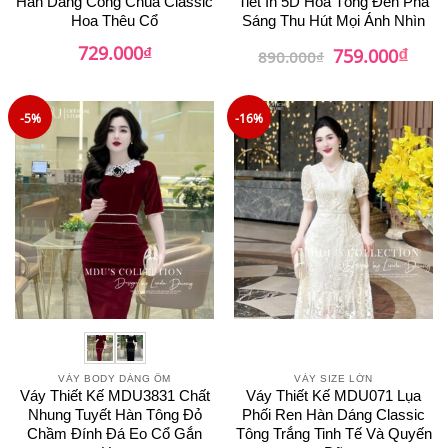
Hàn Dáng Công Chúa Classic
Tiết In 5D Hoa Tông Đen Pha
Hoa Thêu Cổ
Sáng Thu Hút Mọi Ánh Nhìn
₫
729.000
₫
Giá
Giá
759.000
890.000
₫
gốc
hiện
là:
tại
890.000₫.
là:
759.0
-5%
-16%
VÁY BODY DÁNG ÔM
VÁY SIZE LỚN
Váy Thiết Kế MDU3831 Chất
Váy Thiết Kế MDU071 Lụa
Nhung Tuyết Hàn Tông Đỏ
Phối Ren Hàn Dáng Classic
Chầm Đính Đá Eo Cổ Gắn
Tông Trắng Tinh Tế Và Quyến