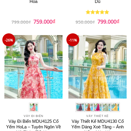
Hoa
Dũ
₫
₫
Giá
Giá
Giá
Giá
759.000
799.000
Được xếp
799.000
₫
950.000
₫
gốc
hiện
gốc
hiện
hạng
5
5
là:
tại
là:
tại
sao
799.000₫.
là:
950.000₫.
là:
759.000₫.
799.0
-26%
-11%
VÁY ĐI BIỂN
VÁY THIẾT KẾ
Váy Đi Biển MDU4125 Cổ
Váy Thiết Kế MDU4130 Cổ
Yếm HoLạ – Tuyên Ngôn Về
Yếm Dáng Xoè Tầng – Ánh