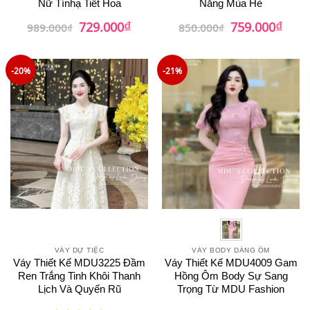
Nữ Tínhạ Tiết Hoa
Nắng Mùa Hè
₫
₫
Giá
Giá
Giá
Giá
729.000
759.000
989.000
₫
850.000
₫
gốc
hiện
gốc
hiện
là:
tại
là:
tại
989.000₫.
là:
850.000₫.
là:
729.000₫.
759.0
-20%
-21%
VÁY DỰ TIỆC
VÁY BODY DÁNG ÔM
Váy Thiết Kế MDU3225 Đầm
Váy Thiết Kế MDU4009 Gam
Ren Trắng Tinh Khôi Thanh
Hồng Ôm Body Sự Sang
Lịch Và Quyến Rũ
Trọng Từ MDU Fashion