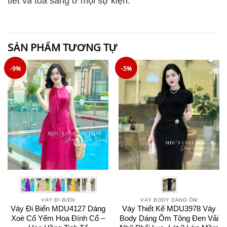
tiết và tỏa sáng ở mọi sự kiện.
SẢN PHẨM TƯƠNG TỰ
-9%
-5%
VÁY ĐI BIỂN
VÁY BODY DÁNG ÔM
Váy Đi Biển MDU4127 Dáng
Váy Thiết Kế MDU3978 Váy
Xoè Cổ Yếm Hoa Đính Cổ –
Body Dáng Ôm Tông Đen Vải