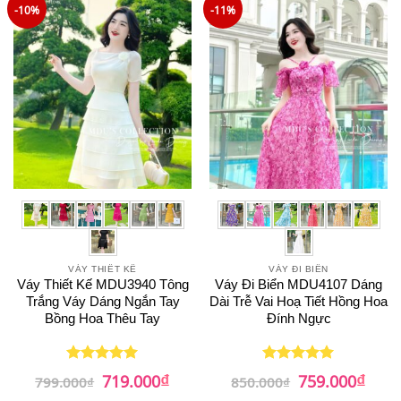
-10%
-11%
VÁY THIẾT KẾ
VÁY ĐI BIỂN
Váy Thiết Kế MDU3940 Tông
Váy Đi Biển MDU4107 Dáng
Trắng Váy Dáng Ngắn Tay
Dài Trễ Vai Hoạ Tiết Hồng Hoa
Bồng Hoa Thêu Tay
Đính Ngực
₫
₫
Giá
Giá
Giá
Giá
719.000
759.000
Được xếp
Được xếp
799.000
₫
850.000
₫
gốc
hiện
gốc
hiện
hạng
5
5
hạng
5
5