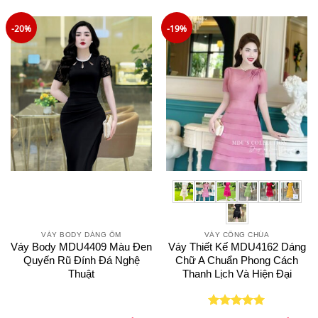
là:
tại
là:
tại
sao
sao
799.000₫.
là:
850.000₫.
là:
719.000₫.
759.0
-20%
-19%
VÁY BODY DÁNG ÔM
VÁY CÔNG CHÚA
Váy Body MDU4409 Màu Đen
Váy Thiết Kế MDU4162 Dáng
Quyến Rũ Đính Đá Nghệ
Chữ A Chuẩn Phong Cách
Thuật
Thanh Lịch Và Hiện Đại
Giá
Giá
Giá
Giá
Được xếp