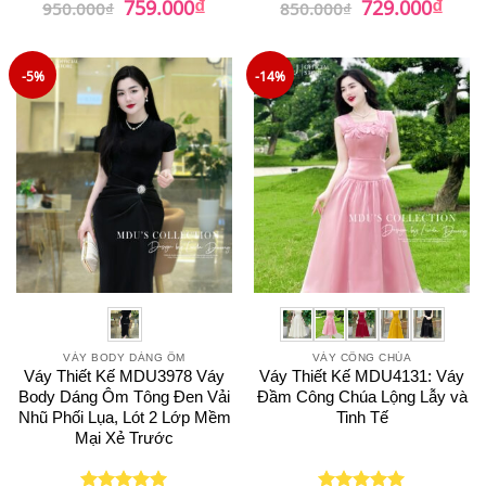
₫
₫
759.000
729.000
950.000
₫
850.000
₫
gốc
hiện
gốc
hiện
hạng
5
5
là:
tại
là:
tại
sao
950.000₫.
là:
850.000₫.
là:
759.000₫.
729.0
-5%
-14%
VÁY BODY DÁNG ÔM
VÁY CÔNG CHÚA
Váy Thiết Kế MDU3978 Váy
Váy Thiết Kế MDU4131: Váy
Body Dáng Ôm Tông Đen Vải
Đầm Công Chúa Lộng Lẫy và
Nhũ Phối Lụa, Lót 2 Lớp Mềm
Tinh Tế
Mại Xẻ Trước