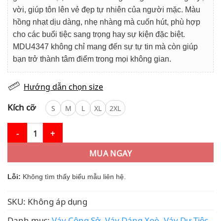
vời, giúp tôn lên vẻ đẹp tự nhiên của người mặc. Màu
hồng nhạt dịu dàng, nhẹ nhàng mà cuốn hút, phù hợp
cho các buổi tiệc sang trọng hay sự kiện đặc biệt.
MDU4347 không chỉ mang đến sự tự tin mà còn giúp
bạn trở thành tâm điểm trong mọi không gian.
Hướng dẫn chọn size
Kích cỡ
S
M
L
XL
2XL
Váy Thiết Kế MDU4347 – Màu Hồng Thanh Lịch Đính Cúc Tinh Tế
MUA NGAY
Lỗi:
Không tìm thấy biểu mẫu liên hệ.
SKU:
Không áp dụng
Danh mục:
Váy Công Sở
,
Váy Dáng Xoè
,
Váy Dự Tiệc
,