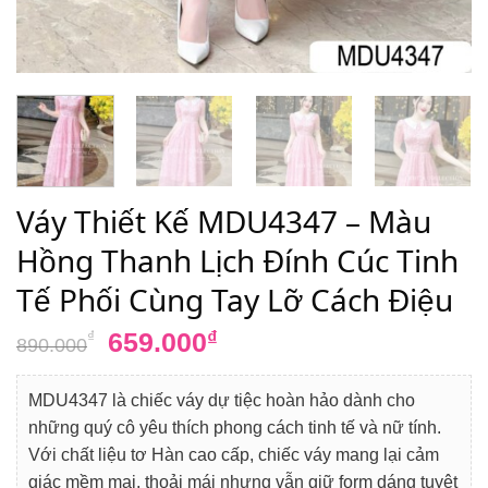
Váy Thiết Kế MDU4347 – Màu
Hồng Thanh Lịch Đính Cúc Tinh
Tế Phối Cùng Tay Lỡ Cách Điệu
Giá
Giá
659.000
₫
₫
890.000
gốc
hiện
là:
tại
MDU4347 là chiếc váy dự tiệc hoàn hảo dành cho
890.000₫.
là:
những quý cô yêu thích phong cách tinh tế và nữ tính.
659.000₫.
Với chất liệu tơ Hàn cao cấp, chiếc váy mang lại cảm
giác mềm mại, thoải mái nhưng vẫn giữ form dáng tuyệt