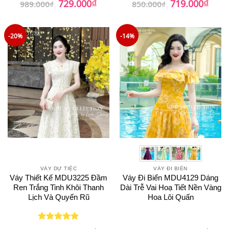
₫
₫
729.000
719.000
989.000
₫
850.000
₫
gốc
hiện
gốc
hiện
hạng
5
5
là:
tại
là:
tại
sao
989.000₫.
là:
850.000₫.
là:
729.000₫.
719.0
-20%
-14%
VÁY DỰ TIỆC
VÁY ĐI BIỂN
Váy Thiết Kế MDU3225 Đầm
Váy Đi Biển MDU4129 Dáng
Ren Trắng Tinh Khôi Thanh
Dài Trễ Vai Hoạ Tiết Nền Vàng
Lịch Và Quyến Rũ
Hoa Lôi Quấn
Giá
Giá
Giá
Giá
Được xếp