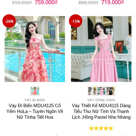
₫
₫
759.000
719.000
950.000
₫
888.000
₫
gốc
hiện
gốc
hiện
hạng
5
5
là:
tại
là:
tại
sao
950.000₫.
là:
888.000₫.
là:
759.000₫.
719.0
-26%
-15%
VÁY ĐI BIỂN
VÁY CÔNG CHÚA
Váy Đi Biển MDU4125 Cổ
Váy Thiết Kế MDU4115 Dáng
Yếm HoLạ – Tuyên Ngôn Về
Tiểu Thư Nữ Tính Và Thanh
Nữ Tínhạ Tiết Hoa
Lịch ,Hồng Pastel Nhẹ Nhàng
Giá
Giá
Giá
Giá
Được xếp