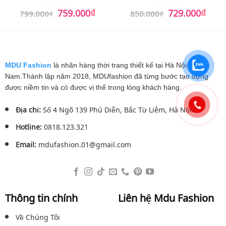
₫
₫
Giá
Giá
Giá
Giá
759.000
729.000
Được xếp
Được xếp
799.000
₫
850.000
₫
gốc
hiện
gốc
hiện
hạng
5
5
hạng
5
5
là:
tại
là:
tại
sao
sao
799.000₫.
là:
850.000₫.
là:
759.000₫.
729.0
MDU Fashion
là nhãn hàng thời trang thiết kế tại Hà Nội, Việt
Nam.Thành lập năm 2018, MDUfashion đã từng bước tạo dựng
được niềm tin và có được vị thế trong lòng khách hàng.
Địa chỉ:
Số 4 Ngõ 139 Phú Diễn, Bắc Từ Liêm, Hà Nội.
Hotline:
0818.123.321
Email:
mdufashion.01@gmail.com
Thông tin chính
Liên hệ Mdu Fashion
Về Chúng Tôi