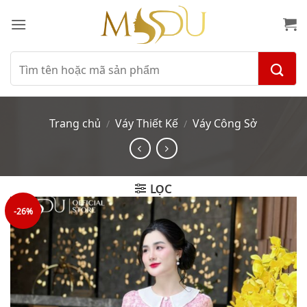
Bỏ
qua
nội
dung
Tìm
kiếm:
Trang chủ
Váy Thiết Kế
Váy Công Sở
/
/
LỌC
-26%