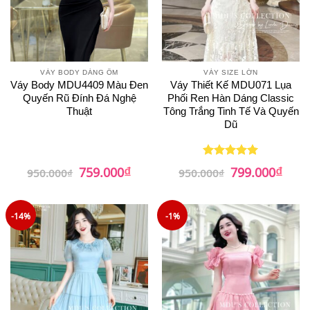
VÁY BODY DÁNG ÔM
VÁY SIZE LỚN
Váy Body MDU4409 Màu Đen
Váy Thiết Kế MDU071 Lụa
Quyến Rũ Đính Đá Nghệ
Phối Ren Hàn Dáng Classic
Thuật
Tông Trắng Tinh Tế Và Quyến
Dũ
₫
₫
Giá
Giá
Giá
Giá
759.000
799.000
Được xếp
950.000
₫
950.000
₫
gốc
hiện
gốc
hiện
hạng
5
5
là:
tại
là:
tại
sao
950.000₫.
là:
950.000₫.
là:
759.000₫.
799.0
-14%
-1%