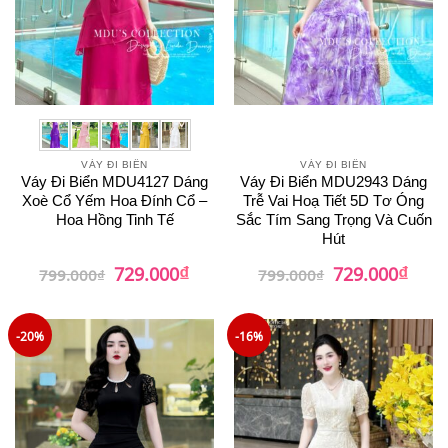
VÁY ĐI BIỂN
VÁY ĐI BIỂN
Váy Đi Biển MDU4127 Dáng
Váy Đi Biển MDU2943 Dáng
Xoè Cổ Yếm Hoa Đính Cổ –
Trễ Vai Hoạ Tiết 5D Tơ Óng
Hoa Hồng Tinh Tế
Sắc Tím Sang Trọng Và Cuốn
Hút
₫
₫
Giá
Giá
Giá
Giá
729.000
729.000
799.000
₫
799.000
₫
gốc
hiện
gốc
hiện
là:
tại
là:
tại
799.000₫.
là:
799.000₫.
là:
729.000₫.
729.0
-20%
-16%