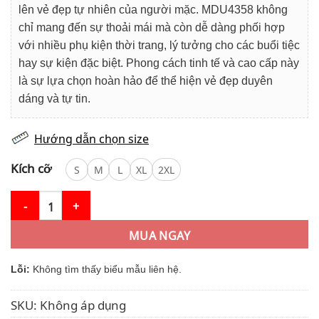
lên vẻ đẹp tự nhiên của người mặc. MDU4358 không
chỉ mang đến sự thoải mái mà còn dễ dàng phối hợp
với nhiều phụ kiện thời trang, lý tưởng cho các buổi tiệc
hay sự kiện đặc biệt. Phong cách tinh tế và cao cấp này
là sự lựa chọn hoàn hảo để thể hiện vẻ đẹp duyên
dáng và tự tin.
Hướng dẫn chọn size
Kích cỡ
S
M
L
XL
2XL
Váy Thiết Kế MDU4358 – Màu Be Sang Chảnh Dáng Dài Phối Cùn
MUA NGAY
Lỗi:
Không tìm thấy biểu mẫu liên hệ.
SKU:
Không áp dụng