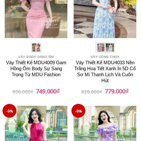
VÁY BODY DÁNG ÔM
VÁY CÔNG CHÚA
Váy Thiết Kế MDU4009 Gam
Váy Thiết Kế MDU4033 Nền
Hồng Ôm Body Sự Sang
Trắng Hoạ Tiết Xanh In 5D Cổ
Trọng Từ MDU Fashion
Sơ Mi Thanh Lịch Và Cuốn
Hút
₫
₫
Giá
Giá
Giá
Giá
749.000
779.000
950.000
₫
820.000
₫
gốc
hiện
gốc
hiện
là:
tại
là:
tại
950.000₫.
là:
820.000₫.
là:
749.000₫.
779.0
-9%
-9%