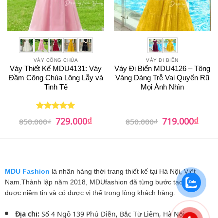
VÁY CÔNG CHÚA
VÁY ĐI BIỂN
Váy Thiết Kế MDU4131: Váy
Váy Đi Biển MDU4126 – Tông
Đầm Công Chúa Lộng Lẫy và
Vàng Dáng Trễ Vai Quyến Rũ
Tinh Tế
Mọi Ánh Nhìn
₫
₫
Giá
Giá
Giá
Giá
729.000
719.000
Được xếp
850.000
₫
850.000
₫
gốc
hiện
gốc
hiện
hạng
5
5
là:
tại
là:
tại
sao
850.000₫.
là:
850.000₫.
là:
729.000₫.
719.0
MDU Fashion
là nhãn hàng thời trang thiết kế tại Hà Nội, Việt
Nam.Thành lập năm 2018, MDUfashion đã từng bước tạo dựng
được niềm tin và có được vị thế trong lòng khách hàng.
Địa chỉ:
Số 4 Ngõ 139 Phú Diễn, Bắc Từ Liêm, Hà Nội.