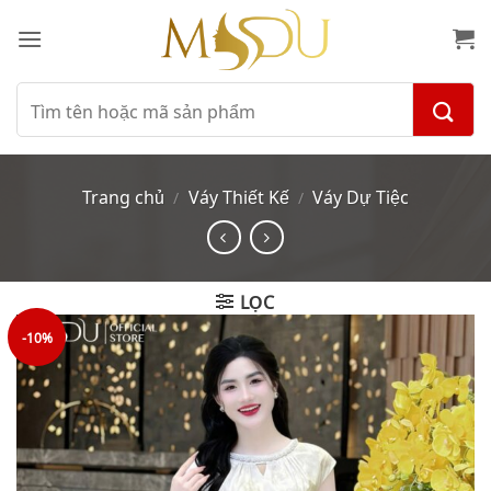
Bỏ
qua
nội
dung
Tìm
kiếm:
Trang chủ
Váy Thiết Kế
Váy Dự Tiệc
/
/
LỌC
-10%