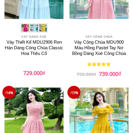
VÁY DÁNG XOÈ
VÁY CÔNG CHÚA
Váy Thiết Kế MDU2906 Ren
Váy Công Chúa MDU900
Hàn Dáng Công Chúa Classic
Màu Hồng Pastel Tay Nơ
Hoa Thêu Cổ
Bồng Dáng Xoè Công Chúa
₫
729.000
₫
Giá
Giá
739.000
Được xếp
750.000
₫
gốc
hiện
hạng
5
5
là:
tại
sao
750.000₫.
là:
739.0
-14%
-15%