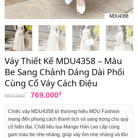
Váy Thiết Kế MDU4358 – Màu
Be Sang Chảnh Dáng Dài Phối
Cùng Cổ Váy Cách Điệu
Giá
Giá
769.000
₫
₫
850.000
gốc
hiện
là:
tại
Chiếc váy MDU4358 từ thương hiệu MDU Fashion
850.000₫.
là:
mang đến phong cách thanh lịch và sang trọng cho quý
769.000₫.
cô
hiện đại. Chất liệu lụa Mango Hàn cao cấp cùng
gam màu be nhẹ nhàng, giúp váy ôm nhẹ nhàng và tôn