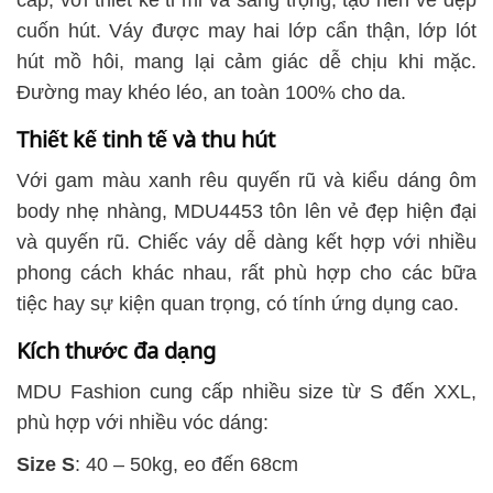
cấp, với thiết kế tỉ mỉ và sang trọng, tạo nên vẻ đẹp
cuốn hút. Váy được may hai lớp cẩn thận, lớp lót
hút mồ hôi, mang lại cảm giác dễ chịu khi mặc.
Đường may khéo léo, an toàn 100% cho da.
Thiết kế tinh tế và thu hút
Với gam màu xanh rêu quyến rũ và kiểu dáng ôm
body nhẹ nhàng, MDU4453 tôn lên vẻ đẹp hiện đại
và quyến rũ. Chiếc váy dễ dàng kết hợp với nhiều
phong cách khác nhau, rất phù hợp cho các bữa
tiệc hay sự kiện quan trọng, có tính ứng dụng cao.
Kích thước đa dạng
MDU Fashion cung cấp nhiều size từ S đến XXL,
phù hợp với nhiều vóc dáng:
Size S
: 40 – 50kg, eo đến 68cm