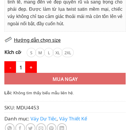
tinh tế, mang đến vẻ đẹp quyến rũ và sang trọng cho
phái đẹp. Được làm từ lụa twist satin mềm mại, chiếc
váy không chỉ tạo cảm giác thoải mái mà còn tôn lên vẻ
ngoài nổi bật, đầy cuốn hút.
Hướng dẫn chọn size
Kích cỡ
S
M
L
XL
2XL
Váy Thiết Kế MDU4453 – Dáng Ôm Body Đính Hoa Trực Tiếp Trên 
MUA NGAY
Lỗi:
Không tìm thấy biểu mẫu liên hệ.
SKU:
MDU4453
Danh mục:
Váy Dự Tiệc
,
Váy Thiết Kế