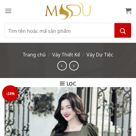
Bỏ
qua
nội
dung
Tìm
kiếm:
Trang chủ
Váy Thiết Kế
Váy Dự Tiệc
/
/
LỌC
-24%