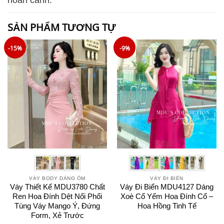
hoàn cảnh.
SẢN PHẨM TƯƠNG TỰ
-15%
-9%
VÁY BODY DÁNG ÔM
VÁY ĐI BIỂN
Váy Thiết Kế MDU3780 Chất
Váy Đi Biển MDU4127 Dáng
Ren Hoa Đính Dệt Nổi Phối
Xoè Cổ Yếm Hoa Đính Cổ –
Tùng Váy Mango Ý, Đứng
Hoa Hồng Tinh Tế
Form, Xẻ Trước