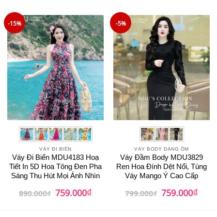
là:
tại
là:
tại
sao
850.000₫.
là:
850.000₫.
là:
739.000₫.
729.0
-15%
-5%
VÁY ĐI BIỂN
VÁY BODY DÁNG ÔM
Váy Đi Biển MDU4183 Hoạ
Váy Đầm Body MDU3829
Tiết In 5D Hoa Tông Đen Pha
Ren Hoa Đính Dệt Nổi, Tùng
Sáng Thu Hút Mọi Ánh Nhìn
Váy Mango Ý Cao Cấp
₫
₫
Giá
Giá
Giá
Giá
759.000
759.000
890.000
₫
799.000
₫
gốc
hiện
gốc
hiện
là:
tại
là:
tại
890.000₫.
là:
799.000₫.
là: