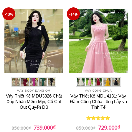
là:
tại
là:
tại
950.000₫.
là:
799.000₫.
là:
749.000₫.
759.0
-13%
-14%
VÁY BODY DÁNG ÔM
VÁY CÔNG CHÚA
Váy Thiết Kế MDU3826 Chất
Váy Thiết Kế MDU4131: Váy
Xốp Nhăn Mềm Mịn, Cổ Cut
Đầm Công Chúa Lộng Lẫy và
Out Quyến Dũ
Tinh Tế
₫
₫
Giá
Giá
Giá
Giá
739.000
729.000
Được xếp
850.000
₫
850.000
₫
gốc
hiện
gốc
hiện
hạng
5
5