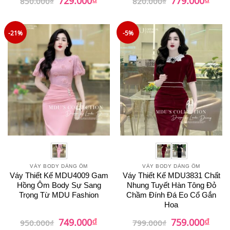
850.000
₫
820.000
₫
gốc
hiện
gốc
hiện
là:
tại
là:
tại
850.000₫.
là:
820.000₫.
là:
729.000₫.
779.0
-21%
-5%
VÁY BODY DÁNG ÔM
VÁY BODY DÁNG ÔM
Váy Thiết Kế MDU4009 Gam
Váy Thiết Kế MDU3831 Chất
Hồng Ôm Body Sự Sang
Nhung Tuyết Hàn Tông Đỏ
Trọng Từ MDU Fashion
Chầm Đính Đá Eo Cổ Gắn
Hoa
₫
₫
Giá
Giá
Giá
Giá
749.000
759.000
950.000
₫
799.000
₫
gốc
hiện
gốc
hiện