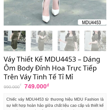
Váy Thiết Kế MDU4453 – Dáng
Ôm Body Đính Hoa Trực Tiếp
Trên Váy Tinh Tế Tỉ Mỉ
Giá
Giá
749.000
₫
₫
990.000
gốc
hiện
là:
tại
Chiếc váy MDU4453 từ thương hiệu MDU Fashion là
990.000₫.
là:
sự kết hợp hoàn hảo giữa chất liệu cao cấp và thiết kế
749.000₫.