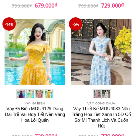
₫
₫
Giá
Giá
Giá
Giá
679.000
729.000
799.000
₫
799.000
₫
gốc
hiện
gốc
hiện
là:
tại
là:
tại
799.000₫.
là:
799.000₫.
là:
679.000₫.
729.0
-14%
-5%
VÁY ĐI BIỂN
VÁY CÔNG CHÚA
Váy Đi Biển MDU4129 Dáng
Váy Thiết Kế MDU4033 Nền
Dài Trễ Vai Hoạ Tiết Nền Vàng
Trắng Hoạ Tiết Xanh In 5D Cổ
Hoa Lôi Quấn
Sơ Mi Thanh Lịch Và Cuốn
Hút
₫
₫
Giá
Giá
Giá
Giá
729.000
779.000