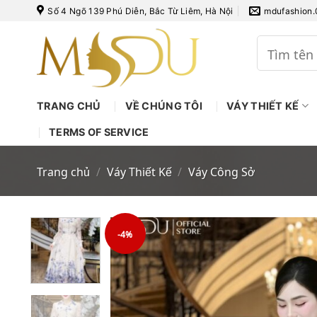
Bỏ
Số 4 Ngõ 139 Phú Diễn, Bắc Từ Liêm, Hà Nội
mdufashion
qua
nội
Tìm
kiếm:
dung
TRANG CHỦ
VỀ CHÚNG TÔI
VÁY THIẾT KẾ
TERMS OF SERVICE
Trang chủ
/
Váy Thiết Kế
/
Váy Công Sở
-4%