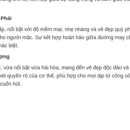
 Phái
p, nổi bật với độ mềm mại, nhẹ nhàng và vẻ đẹp quý phá
cho người mặc. Sự kết hợp hoàn hảo giữa đường may chín
ác biệt.
ượng
, vừa nổi bật vừa hài hòa, mang đến vẻ đẹp độc đáo và 
t quyến rũ của cơ thể, phù hợp cho mọi dịp từ công sở 
 cuốn hút.