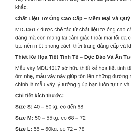
khắc.
Chất Liệu Tơ Óng Cao Cấp – Mềm Mại Và Quý
MDU4617 được chế tác từ chất liệu tơ óng cao cấ
dáng mà còn mang lại cảm giác thoải mái tối đa 
tạo nên một phong cách thời trang đẳng cấp và kh
Thiết Kế Họa Tiết Tinh Tế – Độc Đáo Và Ấn T
Mẫu váy MDU4617 sở hữu thiết kế họa tiết tinh tế
ôm nhẹ, mẫu váy này giúp tôn lên những đường né
chính là mẫu váy lý tưởng giúp bạn luôn tự tin và
Chi tiết kích thước:
Size S:
40 – 50kg, eo đến 68
Size M:
50 – 55kg, eo 68 – 72
Size L:
55 – 60kg, eo 72 – 78