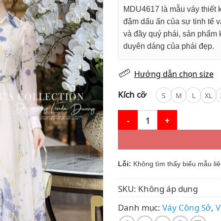
là:
tạ
MDU4617 là mẫu váy thiết 
800.000₫.
là
đậm dấu ấn của sự tinh tế 
76
và đầy quý phái, sản phẩm 
duyên dáng của phái đẹp.
Hướng dẫn chọn size
Kích cỡ
S
M
L
XL
Váy Thiết Kế MDU4617 Cổ Áo S
Lỗi:
Không tìm thấy biểu mẫu liê
SKU:
Không áp dụng
Danh mục:
Váy Công Sở
,
V