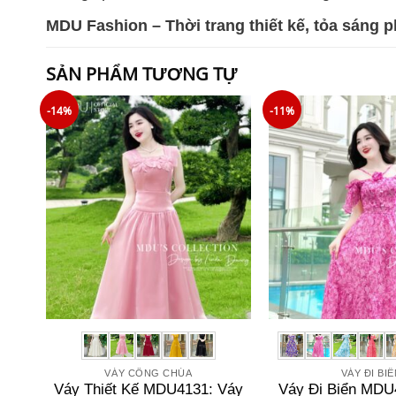
MDU Fashion – Thời trang thiết kế, tỏa sáng 
SẢN PHẨM TƯƠNG TỰ
-14%
-11%
VÁY CÔNG CHÚA
VÁY ĐI BI
Váy Thiết Kế MDU4131: Váy
Váy Đi Biển MDU