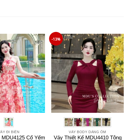
-13%
ÁY ĐI BIỂN
VÁY BODY DÁNG ÔM
ển MDU4125 Cổ Yếm
Váy Thiết Kế MDU4410 Tông