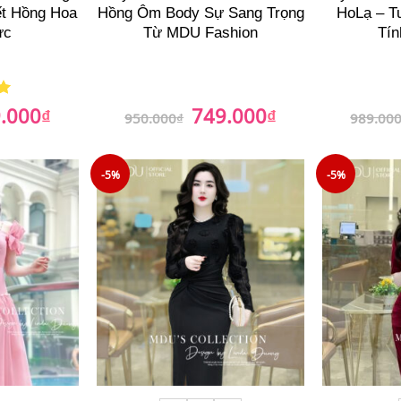
ết Hồng Hoa
Hồng Ôm Body Sự Sang Trọng
HoLạ – T
ực
Từ MDU Fashion
Tín
.000
749.000
₫
Giá
Giá
₫
Giá
950.000
₫
989.00
hiện
gốc
hiện
tại
là:
tại
00₫.
là:
950.000₫.
là:
759.000₫.
749.000₫.
-5%
-5%