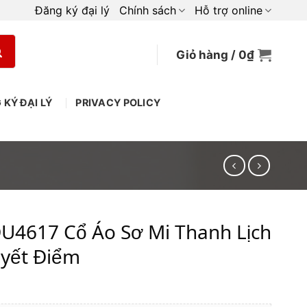
Đăng ký đại lý
Chính sách
Hỗ trợ online
Giỏ hàng /
0
₫
 KÝ ĐẠI LÝ
PRIVACY POLICY
DU4617 Cổ Áo Sơ Mi Thanh Lịch
uyết Điểm
iá
iện