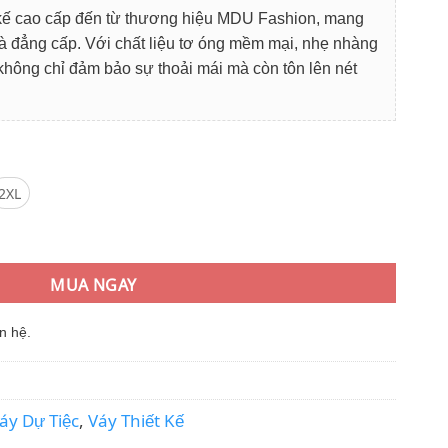
i
kế cao cấp đến từ thương hiệu MDU Fashion, mang
:
và đẳng cấp. Với chất liệu tơ óng mềm mại, nhẹ nhàng
9.000₫.
không chỉ đảm bảo sự thoải mái mà còn tôn lên nét
2XL
ơ Mi Thanh Lịch Tay Dài Che Khuyết Điểm số lượng
MUA NGAY
n hệ.
áy Dự Tiệc
,
Váy Thiết Kế