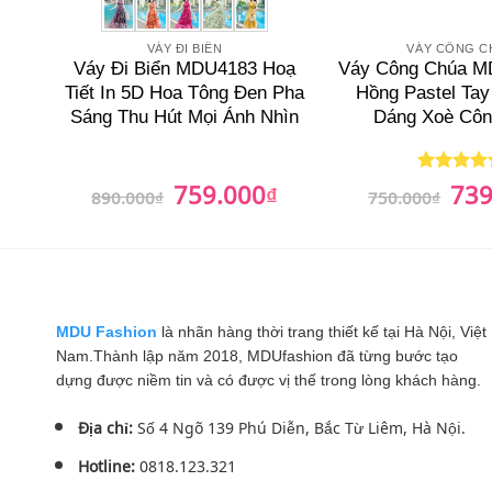
VÁY ĐI BIỂN
VÁY CÔNG C
Váy Đi Biển MDU4183 Hoạ
Váy Công Chúa M
Tiết In 5D Hoa Tông Đen Pha
Hồng Pastel Ta
Sáng Thu Hút Mọi Ánh Nhìn
Dáng Xoè Côn
759.000
739
Giá
₫
Giá
Giá
Được xếp
890.000
₫
750.000
₫
gốc
hiện
gốc
hạng
5
5
là:
tại
là:
sao
890.000₫.
là:
750.0
759.000₫.
MDU Fashion
là nhãn hàng thời trang thiết kế tại Hà Nội, Việt
Nam.Thành lập năm 2018, MDUfashion đã từng bước tạo
dựng được niềm tin và có được vị thế trong lòng khách hàng.
Địa chỉ:
Số 4 Ngõ 139 Phú Diễn, Bắc Từ Liêm, Hà Nội.
Hotline:
0818.123.321