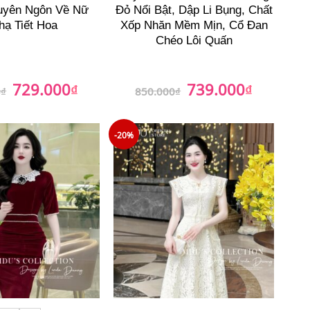
uyên Ngôn Về Nữ
Đỏ Nổi Bật, Dập Li Bụng, Chất
hạ Tiết Hoa
Xốp Nhăn Mềm Mịn, Cổ Đan
Chéo Lôi Quấn
729.000
739.000
Giá
₫
Giá
Giá
₫
Giá
0
₫
850.000
₫
gốc
hiện
gốc
hiện
là:
tại
là:
tại
989.000₫.
là:
850.000₫.
là:
729.000₫.
739.000₫.
-20%