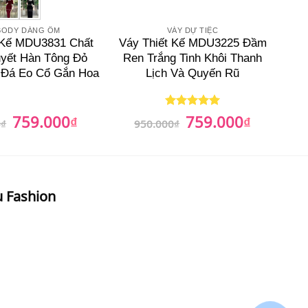
BODY DÁNG ÔM
VÁY DỰ TIỆC
 Kế MDU3831 Chất
Váy Thiết Kế MDU3225 Đầm
yết Hàn Tông Đỏ
Ren Trắng Tinh Khôi Thanh
 Đá Eo Cổ Gắn Hoa
Lịch Và Quyến Rũ
759.000
759.000
Giá
₫
Giá
Giá
₫
Giá
Được xếp
0
₫
950.000
₫
gốc
hiện
gốc
hiện
hạng
5
5
là:
tại
là:
tại
sao
799.000₫.
là:
950.000₫.
là:
759.000₫.
759.000₫.
u Fashion