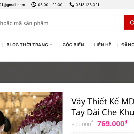
.01@gmail.com
08:00 - 22:00
0818.123.321
BLOG THỜI TRANG
GÓC BIỂN
LIÊN HỆ
ĐĂNG
Váy Thiết Kế M
Tay Dài Che Kh
Giá
G
769.000
₫
₫
800.000
gốc
h