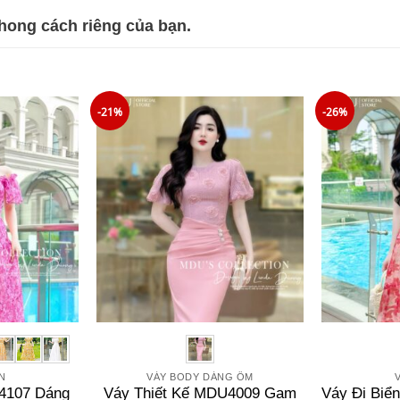
phong cách riêng của bạn.
-21%
-26%
ỂN
VÁY BODY DÁNG ÔM
V
4107 Dáng
Váy Thiết Kế MDU4009 Gam
Váy Đi Bi