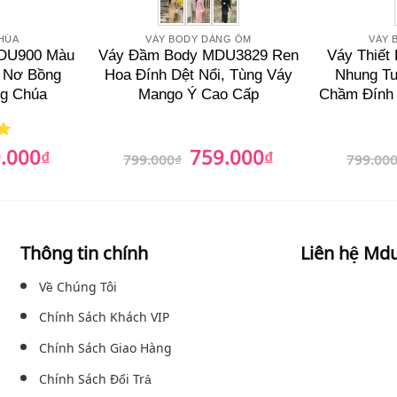
HÚA
VÁY BODY DÁNG ÔM
VÁY 
DU900 Màu
Váy Đầm Body MDU3829 Ren
Váy Thiết
y Nơ Bồng
Hoa Đính Dệt Nổi, Tùng Váy
Nhung Tu
g Chúa
Mango Ý Cao Cấp
Chầm Đính
.000
759.000
₫
Giá
Giá
₫
Giá
799.000
₫
799.00
hiện
gốc
hiện
tại
là:
tại
00₫.
là:
799.000₫.
là:
739.000₫.
759.000₫.
Thông tin chính
Liên hệ Md
Về Chúng Tôi
Chính Sách Khách VIP
Chính Sách Giao Hàng
Chính Sách Đổi Trả