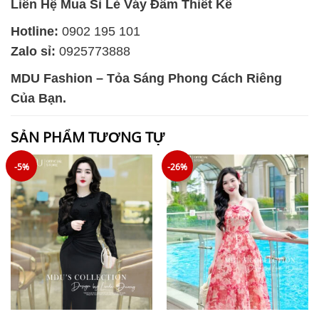
Liên Hệ Mua Sỉ Lẻ Váy Đầm Thiết Kế
Hotline:
0902 195 101
Zalo sỉ:
0925773888
MDU Fashion – Tỏa Sáng Phong Cách Riêng
Của Bạn.
SẢN PHẨM TƯƠNG TỰ
-5%
-26%