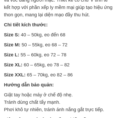
và vóc dáng người mặc. Thiết kế cổ chữ V tinh tế
kết hợp với phần xếp ly mềm mại giúp tạo hiệu ứng
thon gọn, mang lại diện mạo đầy thu hút.
Chi tiết kích thước:
Size S:
40 – 50kg, eo đến 68
Size M:
50 – 55kg, eo 68 – 72
Size L:
55 – 60kg, eo 72 – 78
Size XL:
60 – 65kg, eo 78 – 82
Size XXL:
65 – 70kg, eo 82 – 86
Hướng dẫn bảo quản:
Giặt tay hoặc máy ở chế độ nhẹ.
Tránh dùng chất tẩy mạnh.
Phơi khô tự nhiên, tránh ánh nắng gắt trực tiếp.