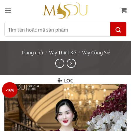
Bỏ
qua
nội
dung
Tìm
kiếm:
Trang chủ
Váy Thiết Kế
Váy Công Sở
/
/
LỌC
-16%