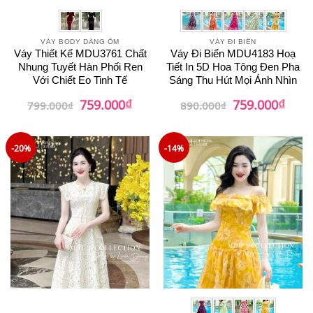
VÁY BODY DÁNG ÔM
VÁY ĐI BIỂN
Váy Thiết Kế MDU3761 Chất
Váy Đi Biển MDU4183 Hoạ
Nhung Tuyết Hàn Phối Ren
Tiết In 5D Hoa Tông Đen Pha
Với Chiết Eo Tinh Tế
Sáng Thu Hút Mọi Ánh Nhìn
₫
₫
Giá
Giá
Giá
Giá
759.000
759.000
799.000
₫
890.000
₫
gốc
hiện
gốc
hiện
là:
tại
là:
tại
799.000₫.
là:
890.000₫.
là:
759.000₫.
759.0
-20%
-14%