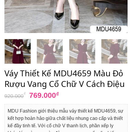
Váy Thiết Kế MDU4659 Màu Đỏ
Rượu Vang Cổ Chữ V Cách Điệu
Giá
Giá
769.000
₫
₫
920.000
gốc
hiện
là:
tại
MDU Fashion giới thiệu mẫu váy thiết kế MDU4659, sự
920.000₫.
là:
kết hợp hoàn hảo giữa chất liệu nhung cao cấp và thiết
769.000₫.
kế đầy tinh tế. Với cổ chữ V thanh lịch, phần xếp ly