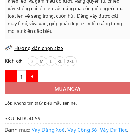
khéo léo, và gam màu đỏ rượu vang quyến rũ, chiếc
váy không chỉ tôn lên vóc dáng mà còn giúp người mặc
toát lên vẻ sang trọng, cuốn hút. Dáng váy được cắt
may tỉ mỉ, vừa vặn, giúp phái đẹp tự tin tỏa sáng trong
mọi sự kiện đặc biệt.
Hướng dẫn chọn size
Kích cỡ
S
M
L
XL
2XL
Váy Thiết Kế MDU4659 Màu Đỏ Rượu Vang Cổ Chữ V Cách Điệu 
MUA NGAY
Lỗi:
Không tìm thấy biểu mẫu liên hệ.
SKU:
MDU4659
Danh mục:
Váy Dáng Xoè
,
Váy Công Sở
,
Váy Dự Tiệc
,