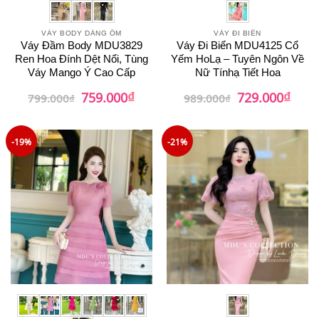
VÁY BODY DÁNG ÔM
VÁY ĐI BIỂN
Váy Đầm Body MDU3829
Váy Đi Biển MDU4125 Cổ
Ren Hoa Đính Dệt Nổi, Tùng
Yếm HoLạ – Tuyên Ngôn Về
Váy Mango Ý Cao Cấp
Nữ Tínhạ Tiết Hoa
₫
₫
Giá
Giá
Giá
Giá
759.000
729.000
799.000
₫
989.000
₫
gốc
hiện
gốc
hiện
là:
tại
là:
tại
799.000₫.
là:
989.000₫.
là:
759.000₫.
729.0
-19%
-21%