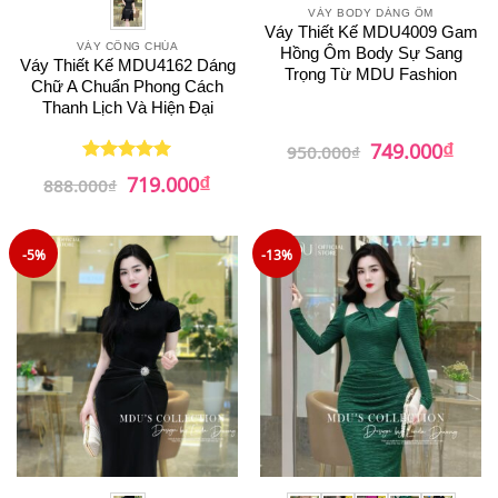
VÁY BODY DÁNG ÔM
Váy Thiết Kế MDU4009 Gam
VÁY CÔNG CHÚA
Hồng Ôm Body Sự Sang
Váy Thiết Kế MDU4162 Dáng
Trọng Từ MDU Fashion
Chữ A Chuẩn Phong Cách
Thanh Lịch Và Hiện Đại
₫
Giá
Giá
749.000
950.000
₫
gốc
hiện
₫
Giá
Giá
là:
tại
719.000
Được xếp
888.000
₫
gốc
hiện
950.000₫.
là:
hạng
5
5
là:
tại
749.0
sao
888.000₫.
là:
719.000₫.
-5%
-13%