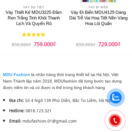
VÁY DỰ TIỆC
VÁY ĐI BIỂN
Váy Thiết Kế MDU3225 Đầm
Váy Đi Biển MDU4129 Dáng
Ren Trắng Tinh Khôi Thanh
Dài Trễ Vai Hoạ Tiết Nền Vàng
Lịch Và Quyến Rũ
Hoa Lôi Quấn
₫
₫
Giá
Giá
Giá
Giá
759.000
729.000
Được xếp
950.000
₫
850.000
₫
gốc
hiện
gốc
hiện
hạng
5
5
là:
tại
là:
tại
sao
950.000₫.
là:
850.000₫.
là:
759.000₫.
729.0
MDU Fashion
là nhãn hàng thời trang thiết kế tại Hà Nội, Việt
Nam.Thành lập năm 2018, MDUfashion đã từng bước tạo dựng
được niềm tin và có được vị thế trong lòng khách hàng.
Địa chỉ:
Số 4 Ngõ 139 Phú Diễn, Bắc Từ Liêm, Hà Nội.
Hotline:
0818.123.321
Email:
mdufashion.01@gmail.com