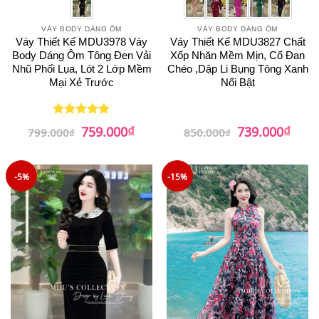
VÁY BODY DÁNG ÔM
VÁY BODY DÁNG ÔM
Váy Thiết Kế MDU3978 Váy
Váy Thiết Kế MDU3827 Chất
Body Dáng Ôm Tông Đen Vải
Xốp Nhăn Mềm Mịn, Cổ Đan
Nhũ Phối Lụa, Lót 2 Lớp Mềm
Chéo ,Dập Li Bụng Tông Xanh
Mại Xẻ Trước
Nổi Bật
₫
₫
Giá
Giá
Giá
Giá
759.000
739.000
Được xếp
799.000
₫
850.000
₫
gốc
hiện
gốc
hiện
hạng
5
5
là:
tại
là:
tại
sao
799.000₫.
là:
850.000₫.
là:
759.000₫.
739.0
-5%
-15%