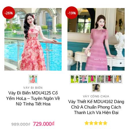
là:
tại
là:
tại
850.000₫.
là:
850.000₫.
là:
759.000₫.
739.0
-26%
-19%
VÁY ĐI BIỂN
Váy Đi Biển MDU4125 Cổ
VÁY CÔNG CHÚA
Yếm HoLạ – Tuyên Ngôn Về
Váy Thiết Kế MDU4162 Dáng
Nữ Tínhạ Tiết Hoa
Chữ A Chuẩn Phong Cách
Thanh Lịch Và Hiện Đại
₫
Giá
Giá
729.000
989.000
₫
gốc
hiện