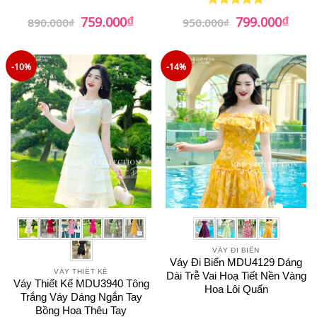
₫
₫
Giá
Giá
Giá
Giá
759.000
799.000
Được xếp
890.000
₫
950.000
₫
gốc
hiện
gốc
hiện
hạng
5
5
là:
tại
là:
tại
sao
890.000₫.
là:
950.000₫.
là:
759.000₫.
799.0
-10%
-14%
VÁY ĐI BIỂN
Váy Đi Biển MDU4129 Dáng
VÁY THIẾT KẾ
Dài Trễ Vai Hoạ Tiết Nền Vàng
Váy Thiết Kế MDU3940 Tông
Hoa Lôi Quấn
Trắng Váy Dáng Ngắn Tay
Bồng Hoa Thêu Tay