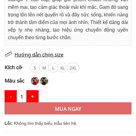
759.000₫.
mềm mại, tạo cảm giác thoải mái khi mặc. Gam đỏ sang
trọng tôn lên nét quyến rũ và đầy sức sống, khiến nàng
trở thành tâm điểm của mọi ánh nhìn. Thiết kế dáng dài
xếp ly nhẹ nhàng, tạo hiệu ứng chuyển động uyển
chuyển theo từng bước chân.
Hướng dẫn chọn size
Kích cỡ
S
M
L
XL
2XL
Màu sắc
Váy Thiết Kế MDU4695 Dáng Dài Xếp Ly Cổ Vuông Sắc Đỏ Quyến
MUA NGAY
Lỗi:
Không tìm thấy biểu mẫu liên hệ.