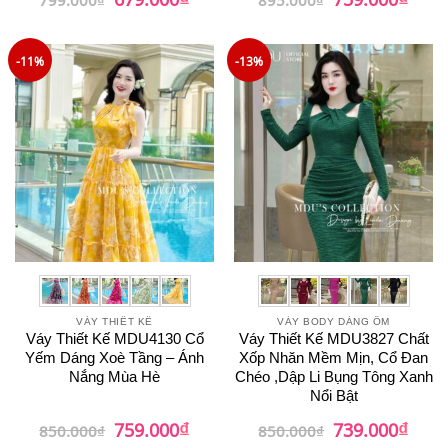
gốc
hiện
gốc
hiện
là:
tại
là:
tại
799.000₫.
là:
895.000₫.
là:
679.000₫.
759.0
-11%
-13%
VÁY THIẾT KẾ
VÁY BODY DÁNG ÔM
Váy Thiết Kế MDU4130 Cổ
Váy Thiết Kế MDU3827 Chất
Yếm Dáng Xoè Tầng – Ánh
Xốp Nhăn Mềm Mịn, Cổ Đan
Nắng Mùa Hè
Chéo ,Dập Li Bụng Tông Xanh
Nổi Bật
₫
₫
Giá
Giá
Giá
Giá
759.000
739.000
850.000
₫
850.000
₫
gốc
hiện
gốc
hiện