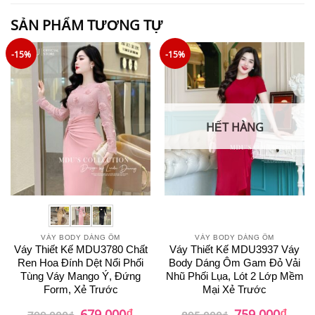
SẢN PHẨM TƯƠNG TỰ
-15%
-15%
HẾT HÀNG
VÁY BODY DÁNG ÔM
VÁY BODY DÁNG ÔM
Váy Thiết Kế MDU3780 Chất
Váy Thiết Kế MDU3937 Váy
Ren Hoa Đính Dệt Nổi Phối
Body Dáng Ôm Gam Đỏ Vải
Tùng Váy Mango Ý, Đứng
Nhũ Phối Lụa, Lót 2 Lớp Mềm
Form, Xẻ Trước
Mại Xẻ Trước
₫
₫
Giá
Giá
Giá
Giá
679.000
759.000
799.000
₫
895.000
₫