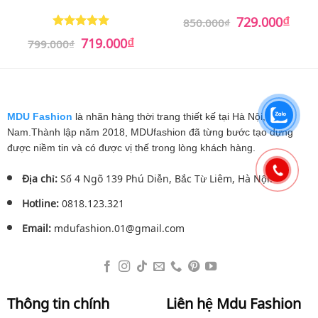
₫
Giá
Giá
729.000
850.000
₫
gốc
hiện
₫
Giá
Giá
là:
tại
719.000
Được xếp
799.000
₫
gốc
hiện
850.000₫.
là:
hạng
5
5
là:
tại
729.0
sao
799.000₫.
là:
719.000₫.
MDU Fashion
là nhãn hàng thời trang thiết kế tại Hà Nội, Việt
Nam.Thành lập năm 2018, MDUfashion đã từng bước tạo dựng
được niềm tin và có được vị thế trong lòng khách hàng.
Địa chỉ:
Số 4 Ngõ 139 Phú Diễn, Bắc Từ Liêm, Hà Nội.
Hotline:
0818.123.321
Email:
mdufashion.01@gmail.com
Thông tin chính
Liên hệ Mdu Fashion