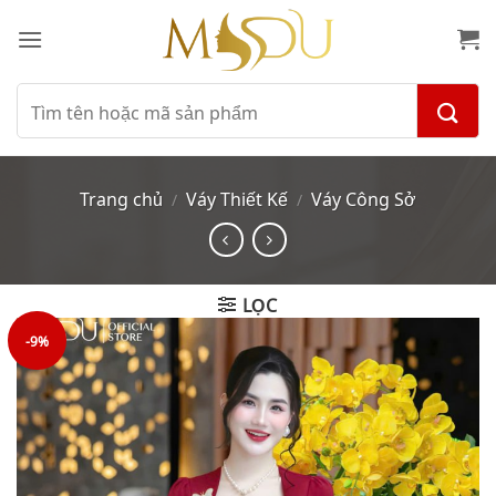
Bỏ
qua
nội
dung
Tìm
kiếm:
Trang chủ
Váy Thiết Kế
Váy Công Sở
/
/
LỌC
-9%