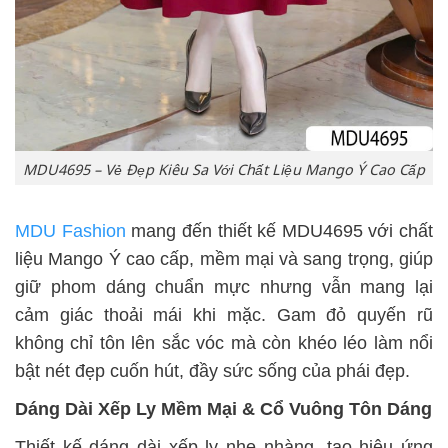
MDU4695 – Vẻ Đẹp Kiêu Sa Với Chất Liệu Mango Ý Cao Cấp
MDU Fashion
mang đến thiết kế MDU4695 với chất
liệu Mango Ý cao cấp, mềm mại và sang trọng, giúp
giữ phom dáng chuẩn mực nhưng vẫn mang lại
cảm giác thoải mái khi mặc. Gam đỏ quyến rũ
không chỉ tôn lên sắc vóc mà còn khéo léo làm nổi
bật nét đẹp cuốn hút, đầy sức sống của phái đẹp.
Dáng Dài Xếp Ly Mềm Mại & Cổ Vuông Tôn Dáng
Thiết kế dáng dài xếp ly nhẹ nhàng, tạo hiệu ứng