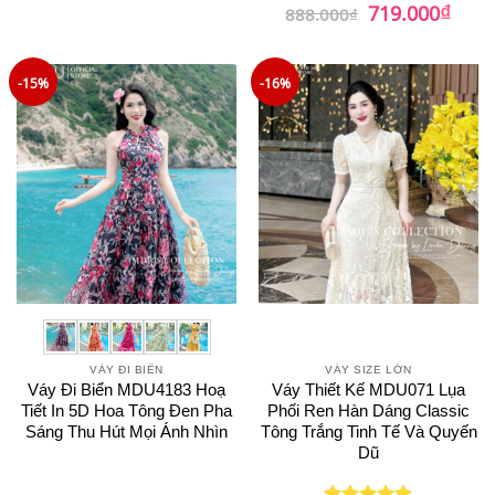
₫
là:
tại
Giá
Giá
719.000
Được xếp
888.000
₫
989.000₫.
là:
gốc
hiện
hạng
5
5
729.000₫.
là:
tại
sao
888.000₫.
là:
719.0
-15%
-16%
VÁY ĐI BIỂN
VÁY SIZE LỚN
Váy Đi Biển MDU4183 Hoạ
Váy Thiết Kế MDU071 Lụa
Tiết In 5D Hoa Tông Đen Pha
Phối Ren Hàn Dáng Classic
Sáng Thu Hút Mọi Ánh Nhìn
Tông Trắng Tinh Tế Và Quyến
Dũ