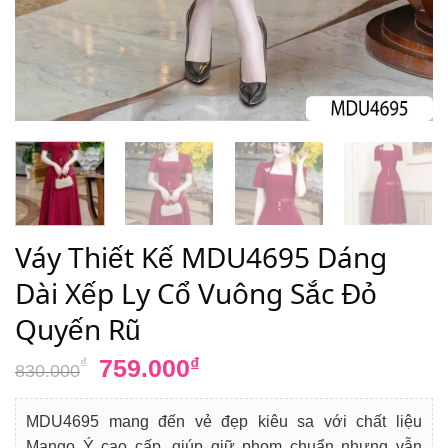
Váy Thiết Kế MDU4695 Dáng
Dài Xếp Ly Cổ Vuông Sắc Đỏ
Quyến Rũ
Giá
Giá
759.000
₫
₫
830.000
gốc
hiện
là:
tại
MDU4695 mang đến vẻ đẹp kiêu sa với chất liệu
830.000₫.
là:
Mango Ý cao cấp, giúp giữ phom chuẩn nhưng vẫn