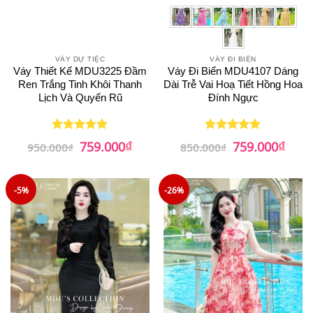
VÁY DỰ TIỆC
VÁY ĐI BIỂN
Váy Thiết Kế MDU3225 Đầm
Váy Đi Biển MDU4107 Dáng
Ren Trắng Tinh Khôi Thanh
Dài Trễ Vai Hoạ Tiết Hồng Hoa
Lịch Và Quyến Rũ
Đính Ngực
₫
₫
Giá
Giá
Giá
Giá
759.000
759.000
Được xếp
Được xếp
950.000
₫
850.000
₫
gốc
hiện
gốc
hiện
hạng
5
5
hạng
5
5
là:
tại
là:
tại
sao
sao
950.000₫.
là:
850.000₫.
là:
759.000₫.
759.0
-5%
-26%