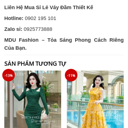
Liên Hệ Mua Sỉ Lẻ Váy Đầm Thiết Kế
Hotline:
0902 195 101
Zalo sỉ:
0925773888
MDU Fashion – Tỏa Sáng Phong Cách Riêng
Của Bạn.
SẢN PHẨM TƯƠNG TỰ
-13%
-11%