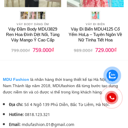
VÁY BODY DÁNG ÔM
VÁY ĐI BIỂN
Váy Đầm Body MDU3829
Váy Đi Biển MDU4125 Cổ
Ren Hoa Đính Dệt Nổi, Tùng
Yếm HoLạ – Tuyên Ngôn Về
Váy Mango Ý Cao Cấp
Nữ Tínhạ Tiết Hoa
₫
₫
Giá
Giá
Giá
Giá
759.000
729.000
799.000
₫
989.000
₫
gốc
hiện
gốc
hiện
là:
tại
là:
tại
799.000₫.
là:
989.000₫.
là:
759.000₫.
729.0
MDU Fashion
là nhãn hàng thời trang thiết kế tại Hà Nội, Việt
Nam.Thành lập năm 2018, MDUfashion đã từng bước tạo dựng
được niềm tin và có được vị thế trong lòng khách hàng.
Địa chỉ:
Số 4 Ngõ 139 Phú Diễn, Bắc Từ Liêm, Hà Nội.
Hotline:
0818.123.321
Email:
mdufashion.01@gmail.com