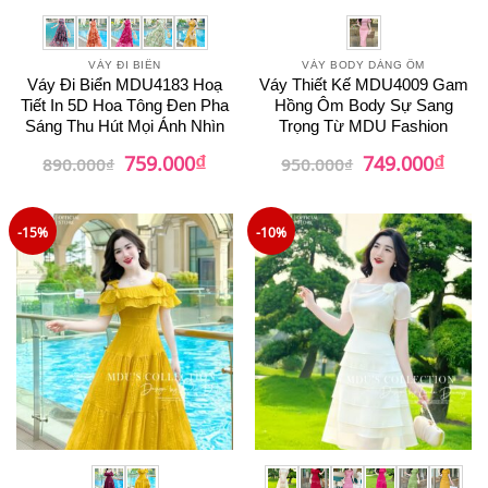
VÁY ĐI BIỂN
VÁY BODY DÁNG ÔM
Váy Đi Biển MDU4183 Hoạ
Váy Thiết Kế MDU4009 Gam
Tiết In 5D Hoa Tông Đen Pha
Hồng Ôm Body Sự Sang
Sáng Thu Hút Mọi Ánh Nhìn
Trọng Từ MDU Fashion
₫
₫
Giá
Giá
Giá
Giá
759.000
749.000
890.000
₫
950.000
₫
gốc
hiện
gốc
hiện
là:
tại
là:
tại
890.000₫.
là:
950.000₫.
là:
759.000₫.
749.0
-15%
-10%