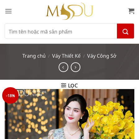
Bỏ
qua
nội
dung
Tìm
kiếm:
Trang chủ
Váy Thiết Kế
Váy Công Sở
/
/
LỌC
-18%