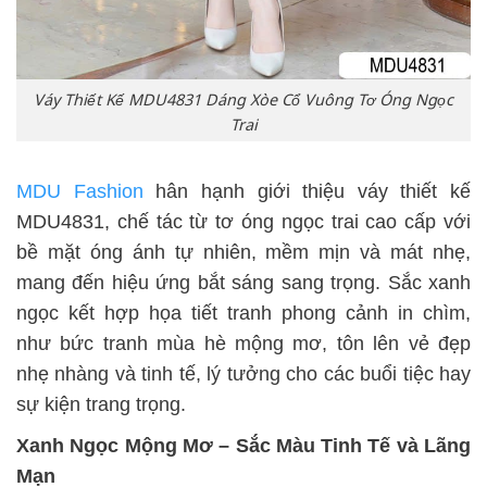
Váy Thiết Kế MDU4831 Dáng Xòe Cổ Vuông Tơ Óng Ngọc
Trai
MDU Fashion
hân hạnh giới thiệu váy thiết kế
MDU4831, chế tác từ tơ óng ngọc trai cao cấp với
bề mặt óng ánh tự nhiên, mềm mịn và mát nhẹ,
mang đến hiệu ứng bắt sáng sang trọng. Sắc xanh
ngọc kết hợp họa tiết tranh phong cảnh in chìm,
như bức tranh mùa hè mộng mơ, tôn lên vẻ đẹp
nhẹ nhàng và tinh tế, lý tưởng cho các buổi tiệc hay
sự kiện trang trọng.
Xanh Ngọc Mộng Mơ – Sắc Màu Tinh Tế và Lãng
Mạn