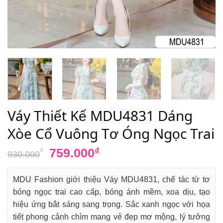
Váy Thiết Kế MDU4831 Dáng
Xòe Cổ Vuông Tơ Óng Ngọc Trai
Giá
Giá
759.000
₫
₫
930.000
gốc
hiện
là:
tại
MDU Fashion giới thiệu Váy MDU4831, chế tác từ tơ
930.000₫.
là:
bóng ngọc trai cao cấp, bóng ánh mềm, xoa dịu, tạo
759.000₫.
hiệu ứng bắt sáng sang trọng. Sắc xanh ngọc với họa
tiết phong cảnh chìm mang vẻ đẹp mơ mộng, lý tưởng