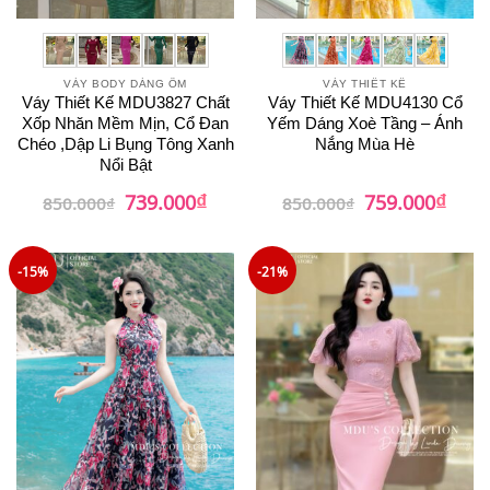
VÁY BODY DÁNG ÔM
VÁY THIẾT KẾ
Váy Thiết Kế MDU3827 Chất
Váy Thiết Kế MDU4130 Cổ
Xốp Nhăn Mềm Mịn, Cổ Đan
Yếm Dáng Xoè Tầng – Ánh
Chéo ,Dập Li Bụng Tông Xanh
Nắng Mùa Hè
Nổi Bật
₫
₫
Giá
Giá
Giá
Giá
739.000
759.000
850.000
₫
850.000
₫
gốc
hiện
gốc
hiện
là:
tại
là:
tại
850.000₫.
là:
850.000₫.
là:
739.000₫.
759.0
-15%
-21%