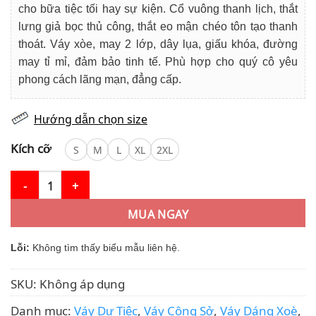
cho bữa tiệc tối hay sự kiện. Cổ vuông thanh lịch, thắt
lưng giả bọc thủ công, thắt eo mận chéo tôn tạo thanh
thoát. Váy xòe, may 2 lớp, dây lụa, giấu khóa, đường
may tỉ mỉ, đảm bảo tinh tế. Phù hợp cho quý cô yêu
phong cách lãng mạn, đẳng cấp.
Hướng dẫn chọn size
Kích cỡ
S
M
L
XL
2XL
Váy Thiết Kế MDU4831 Dáng Xòe Cổ Vuông Tơ Óng Ngọc Trai số
MUA NGAY
Lỗi:
Không tìm thấy biểu mẫu liên hệ.
SKU:
Không áp dụng
Danh mục:
Váy Dự Tiệc
,
Váy Công Sở
,
Váy Dáng Xoè
,