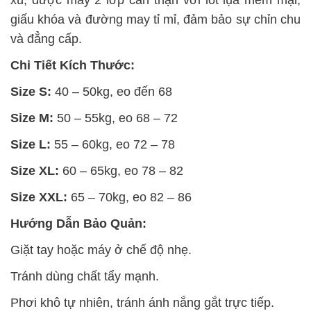
xù, được may 2 lớp cẩn thận với lót lụa mềm mại,
giấu khóa và đường may tỉ mỉ, đảm bảo sự chỉn chu
và đẳng cấp.
Chi Tiết Kích Thước:
Size S:
40 – 50kg, eo đến 68
Size M:
50 – 55kg, eo 68 – 72
Size L:
55 – 60kg, eo 72 – 78
Size XL:
60 – 65kg, eo 78 – 82
Size XXL:
65 – 70kg, eo 82 – 86
Hướng Dẫn Bảo Quản:
Giặt tay hoặc máy ở chế độ nhẹ.
Tránh dùng chất tẩy mạnh.
Phơi khô tự nhiên, tránh ánh nắng gắt trực tiếp.