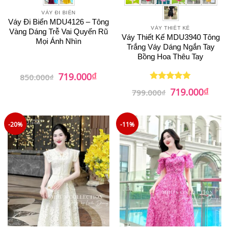
VÁY ĐI BIỂN
Váy Đi Biển MDU4126 – Tông
VÁY THIẾT KẾ
Vàng Dáng Trễ Vai Quyến Rũ
Váy Thiết Kế MDU3940 Tông
Mọi Ánh Nhìn
Trắng Váy Dáng Ngắn Tay
Bồng Hoa Thêu Tay
₫
Giá
Giá
719.000
850.000
₫
gốc
hiện
₫
là:
tại
Giá
Giá
719.000
Được xếp
799.000
₫
850.000₫.
là:
gốc
hiện
hạng
5
5
719.000₫.
là:
tại
sao
799.000₫.
là:
719.0
-20%
-11%