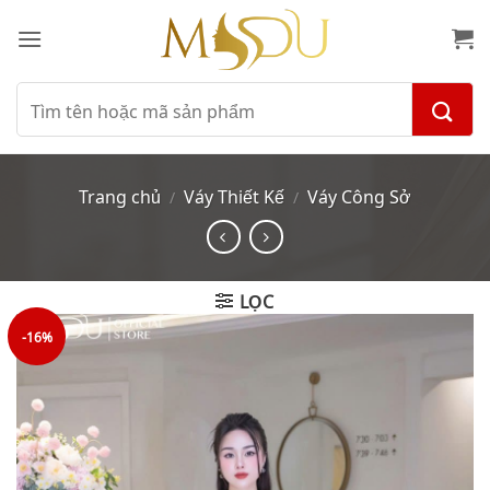
Bỏ
qua
nội
dung
Tìm
kiếm:
Trang chủ
Váy Thiết Kế
Váy Công Sở
/
/
LỌC
-16%