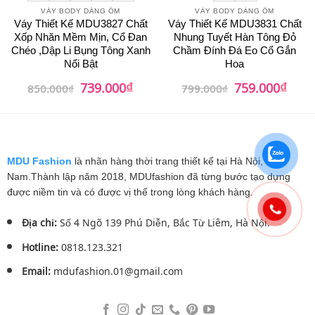
VÁY BODY DÁNG ÔM
VÁY BODY DÁNG ÔM
Váy Thiết Kế MDU3827 Chất
Váy Thiết Kế MDU3831 Chất
Xốp Nhăn Mềm Mịn, Cổ Đan
Nhung Tuyết Hàn Tông Đỏ
Chéo ,Dập Li Bụng Tông Xanh
Chầm Đính Đá Eo Cổ Gắn
Nổi Bật
Hoa
₫
₫
Giá
Giá
Giá
Giá
739.000
759.000
850.000
₫
799.000
₫
gốc
hiện
gốc
hiện
là:
tại
là:
tại
850.000₫.
là:
799.000₫.
là:
739.000₫.
759.0
MDU Fashion
là nhãn hàng thời trang thiết kế tại Hà Nội, Việt
Nam.Thành lập năm 2018, MDUfashion đã từng bước tạo dựng
được niềm tin và có được vị thế trong lòng khách hàng.
Địa chỉ:
Số 4 Ngõ 139 Phú Diễn, Bắc Từ Liêm, Hà Nội.
Hotline:
0818.123.321
Email:
mdufashion.01@gmail.com