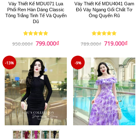
Váy Thiết Kế MDU071 Lụa
Váy Thiết Kế MDU4041 Gam
Phối Ren Hàn Dáng Classic
Đỏ Váy Ngang Gối Chất Tơ
Tông Trắng Tinh Tế Và Quyến
Óng Quyến Rũ
Dũ
₫
₫
Giá
Giá
Giá
Giá
799.000
719.000
Được xếp
Được xếp
950.000
₫
789.000
₫
gốc
hiện
gốc
hiện
hạng
5
5
hạng
5
5
là:
tại
là:
tại
sao
sao
950.000₫.
là:
789.000₫.
là:
799.000₫.
719.0
-13%
-9%