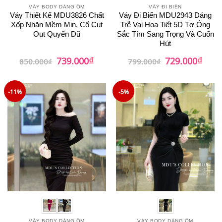
VÁY BODY DÁNG ÔM
VÁY ĐI BIỂN
Váy Thiết Kế MDU3826 Chất
Váy Đi Biển MDU2943 Dáng
Xốp Nhăn Mềm Mịn, Cổ Cut
Trễ Vai Hoạ Tiết 5D Tơ Óng
Out Quyến Dũ
Sắc Tím Sang Trọng Và Cuốn
Hút
₫
₫
Giá
Giá
Giá
Giá
739.000
729.000
850.000
₫
799.000
₫
gốc
hiện
gốc
hiện
là:
tại
là:
tại
850.000₫.
là:
799.000₫.
là:
739.000₫.
729.0
-11%
-5%
VÁY BODY DÁNG ÔM
VÁY BODY DÁNG ÔM