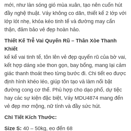
mới, như làn sóng gió mùa xuân, tạo nên cuốn hút
đầy nghệ thuật. Váy không co dãn, thiết kế 2 lớp với
lớp lót nhẹ, khóa kéo tinh tế và đường may cẩn
thận, đảm bảo vẻ đẹp hoàn hảo.
Thiết Kế Trễ Vai Quyến Rũ – Thân Xòe Thanh
Khiết
kế kế vai tinh tế, tôn lên vẻ đẹp quyến rũ của bờ vai,
kết hợp dáng xòe thon gọn, bay bổng, mang lại cảm
giác thanh thoát theo từng bước đi. Chi tiết eo được
định hình khéo léo, giúp tôn tạo và làm nổi bật
đường cong cơ thể. Phù hợp cho dạo phố, dự tiệc
hay các sự kiện đặc biệt, Váy MDU4874 mang đến
vẻ đẹp mơ mộng, nữ tính và đầy sức hút.
Chi Tiết Kích Thước:
Size S:
40 – 50kg, eo đến 68