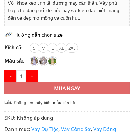
Với khóa kéo tinh tế, đường may cẩn thận, Váy phù
hợp cho dạo phố, dự tiệc hay sự kiện đặc biệt, mang
đến vẻ đẹp mơ mộng và cuốn hút.
Hướng dẫn chọn size
Kích cỡ
S
M
L
XL
2XL
Màu sắc
Váy Thiết Kế MDU4874 Trễ Vai Gợi Cảm Màu Kem Trang Nhã số 
MUA NGAY
Lỗi:
Không tìm thấy biểu mẫu liên hệ.
SKU:
Không áp dụng
Danh mục:
Váy Dự Tiệc
,
Váy Công Sở
,
Váy Dáng