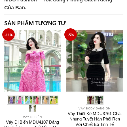
Của Bạn.
SẢN PHẨM TƯƠNG TỰ
-11%
-5%
VÁY BODY DÁNG ÔM
Váy Thiết Kế MDU3761 Chất
VÁY ĐI BIỂN
Nhung Tuyết Hàn Phối Ren
Váy Đi Biển MDU4107 Dáng
Với Chiết Eo Tinh Tế