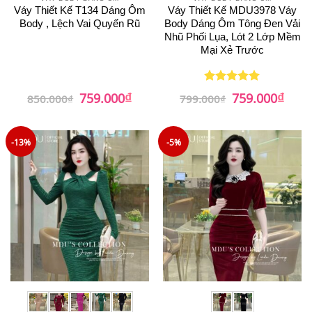
Váy Thiết Kế T134 Dáng Ôm
Váy Thiết Kế MDU3978 Váy
Body , Lệch Vai Quyến Rũ
Body Dáng Ôm Tông Đen Vải
Nhũ Phối Lụa, Lót 2 Lớp Mềm
Mại Xẻ Trước
₫
₫
Giá
Giá
Giá
Giá
759.000
759.000
Được xếp
850.000
₫
799.000
₫
gốc
hiện
gốc
hiện
hạng
5
5
là:
tại
là:
tại
sao
850.000₫.
là:
799.000₫.
là:
759.000₫.
759.0
-13%
-5%