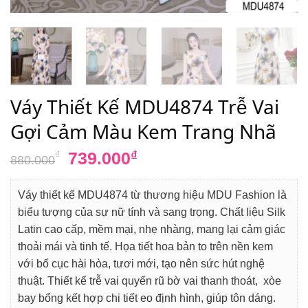
Váy Thiết Kế MDU4874 Trễ Vai
Gợi Cảm Màu Kem Trang Nhã
Giá
Giá
739.000
₫
₫
880.000
gốc
hiện
là:
tại
Váy thiết kế MDU4874 từ thương hiệu MDU Fashion là
880.000₫.
là:
biểu tượng của sự nữ tính và sang trọng. Chất liệu Silk
739.000₫.
Latin cao cấp, mềm mại, nhẹ nhàng, mang lại cảm giác
thoải mái và tinh tế. Họa tiết hoa bản to trên nền kem
với bố cục hài hòa, tươi mới, tạo nên sức hút nghệ
thuật. Thiết kế trễ vai quyến rũ bờ vai thanh thoát, xòe
bay bổng kết hợp chi tiết eo định hình, giúp tôn dáng.