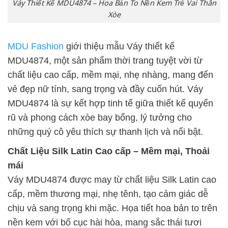
Váy Thiết Kế MDU4874 – Hoa Bản To Nền Kem Trễ Vai Thân
Xòe
MDU Fashion
giới thiệu mẫu Váy thiết kế
MDU4874, một sản phẩm thời trang tuyệt vời từ
chất liệu cao cấp, mềm mại, nhẹ nhàng, mang đến
vẻ đẹp nữ tính, sang trọng và đầy cuốn hút. Váy
MDU4874 là sự kết hợp tinh tế giữa thiết kế quyến
rũ và phong cách xòe bay bổng, lý tưởng cho
những quý cô yêu thích sự thanh lịch và nổi bật.
Chất Liệu Silk Latin Cao cấp – Mềm mại, Thoải
mái
Váy MDU4874 được may từ chất liệu Silk Latin cao
cấp, mềm thương mại, nhẹ tênh, tạo cảm giác dễ
chịu và sang trọng khi mặc. Họa tiết hoa bản to trên
nền kem với bố cục hài hòa, mang sắc thái tươi