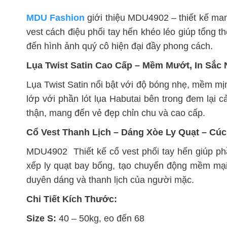
MDU Fashion
giới thiệu MDU4902 – thiết kế mang
vest cách điệu phối tay hến khéo léo giúp tổng t
đến hình ảnh quý cô hiện đại đầy phong cách.
Lụa Twist Satin Cao Cấp – Mềm Mướt, In Sắc N
Lụa Twist Satin nổi bật với độ bóng nhẹ, mềm mịn
lớp với phần lót lụa Habutai bên trong đem lạ
thận, mang đến vẻ đẹp chỉn chu và cao cấp.
Cổ Vest Thanh Lịch – Dáng Xòe Ly Quạt – Cúc
MDU4902 Thiết kế cổ vest phối tay hến giúp ph
xếp ly quạt bay bổng, tạo chuyển động mềm mại
duyên dáng và thanh lịch của người mặc.
Chi Tiết Kích Thước:
Size S:
40 – 50kg, eo đến 68