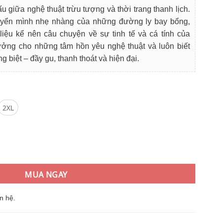
i
 giữa nghệ thuật trừu tượng và thời trang thanh lịch.
:
uyển mình nhẹ nhàng của những đường ly bay bổng,
9.000₫.
liệu kể nên câu chuyện về sự tinh tế và cá tính của
tưởng cho những tâm hồn yêu nghệ thuật và luôn biết
g biệt – đầy gu, thanh thoát và hiện đại.
2XL
 Họa Tiết Trừu Tượng Xòe Ly Quạt Tôn Dáng số lượng
MUA NGAY
n hệ.