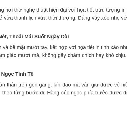
 hơi thở nghệ thuật hiện đại với họa tiết trừu tượng in
hể vừa thanh lịch vừa thời thượng. Dáng váy xòe nhẹ vớ
ét, Thoải Mái Suốt Ngày Dài
 và bề mặt mướt tay, kết hợp với họa tiết in tinh xảo n
i cảm giác mượt mà, không gây châm chích hay khó chị
 Ngọc Tinh Tế
ần thân trên gọn gàng, kín đáo mà vẫn giữ được vẻ hiệ
 theo từng bước đi. Hàng cúc ngọc phía trước được đ