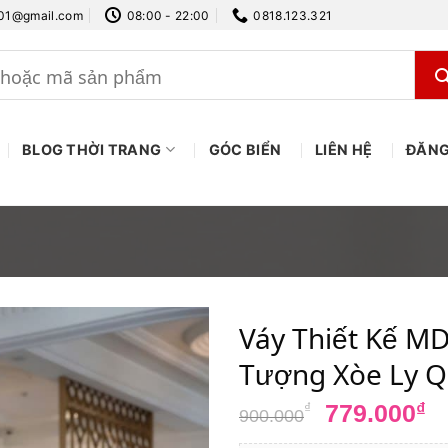
.01@gmail.com
08:00 - 22:00
0818.123.321
BLOG THỜI TRANG
GÓC BIỂN
LIÊN HỆ
ĐĂNG
Váy Thiết Kế MD
Tượng Xòe Ly Q
Giá
G
779.000
₫
₫
900.000
gốc
h