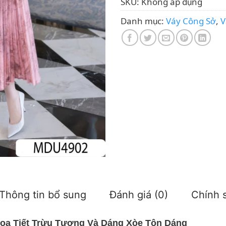
SKU:
Không áp dụng
Danh mục:
Váy Công Sở
,
V
Thông tin bổ sung
Đánh giá (0)
Chính s
Họa Tiết Trừu Tượng Và Dáng Xòe Tôn Dáng