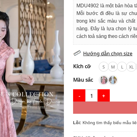
là:
tạ
MDU4902 là một bản hòa tấu
900.000₫.
là
Mỗi bước đi đều là sự ch
77
trong khi sắc màu và chất 
nàng. Đây là lựa chọn lý 
cách toả sáng theo cách riên
Hướng dẫn chọn size
Kích cỡ
S
M
L
XL
Màu sắc
Váy Thiết Kế MDU4902 Cổ Vest
Lỗi:
Không tìm thấy biểu mẫu liê