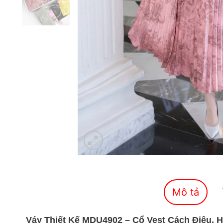
Mô tả
Váy Thiết Kế MDU4902 – Cổ Vest Cách Điệu, 