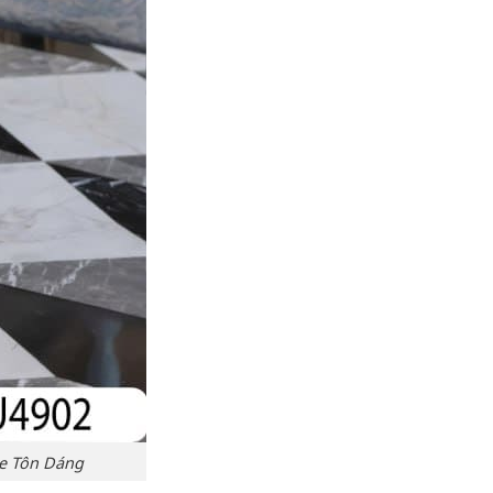
òe Tôn Dáng