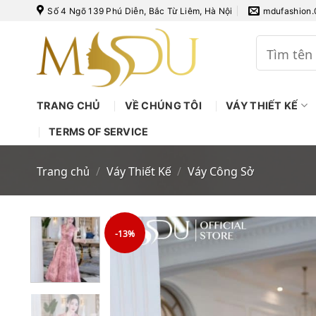
Bỏ
Số 4 Ngõ 139 Phú Diễn, Bắc Từ Liêm, Hà Nội
mdufashion
qua
nội
Tìm
kiếm:
dung
TRANG CHỦ
VỀ CHÚNG TÔI
VÁY THIẾT KẾ
TERMS OF SERVICE
Trang chủ
/
Váy Thiết Kế
/
Váy Công Sở
-13%