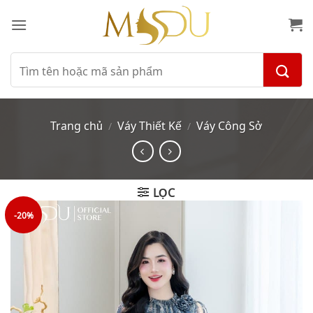
Bỏ
qua
nội
dung
Tìm
kiếm:
Trang chủ
Váy Thiết Kế
Váy Công Sở
/
/
LỌC
-20%