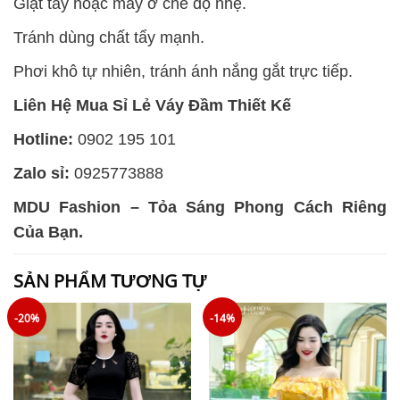
Giặt tay hoặc máy ở chế độ nhẹ.
Tránh dùng chất tẩy mạnh.
Phơi khô tự nhiên, tránh ánh nắng gắt trực tiếp.
Liên Hệ Mua Sỉ Lẻ Váy Đầm Thiết Kế
Hotline:
0902 195 101
Zalo sỉ:
0925773888
MDU Fashion – Tỏa Sáng Phong Cách Riêng
Của Bạn.
SẢN PHẨM TƯƠNG TỰ
-20%
-14%