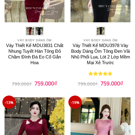
VÁY BODY DÁNG ÔM
VÁY BODY DÁNG ÔM
Váy Thiết Kế MDU3831 Chất
Váy Thiết Kế MDU3978 Váy
Nhung Tuyết Hàn Tông Đỏ
Body Dáng Ôm Tông Đen Vải
Chầm Đính Đá Eo Cổ Gắn
Nhũ Phối Lụa, Lót 2 Lớp Mềm
Hoa
Mại Xẻ Trước
₫
₫
Giá
Giá
Giá
Giá
759.000
759.000
Được xếp
799.000
₫
799.000
₫
gốc
hiện
gốc
hiện
hạng
5
5
là:
tại
là:
tại
sao
799.000₫.
là:
799.000₫.
là:
759.000₫.
759.0
-13%
-19%