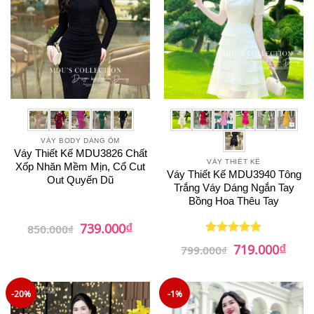
VÁY BODY DÁNG ÔM
Váy Thiết Kế MDU3826 Chất
VÁY THIẾT KẾ
Xốp Nhăn Mềm Mịn, Cổ Cut
Váy Thiết Kế MDU3940 Tông
Out Quyến Dũ
Trắng Váy Dáng Ngắn Tay
Bồng Hoa Thêu Tay
₫
Giá
Giá
739.000
850.000
₫
gốc
hiện
₫
là:
tại
Giá
Giá
719.000
Được xếp
799.000
₫
850.000₫.
là:
gốc
hiện
hạng
5
5
739.000₫.
là:
tại
sao
799.000₫.
là:
719.0
-20%
-1%