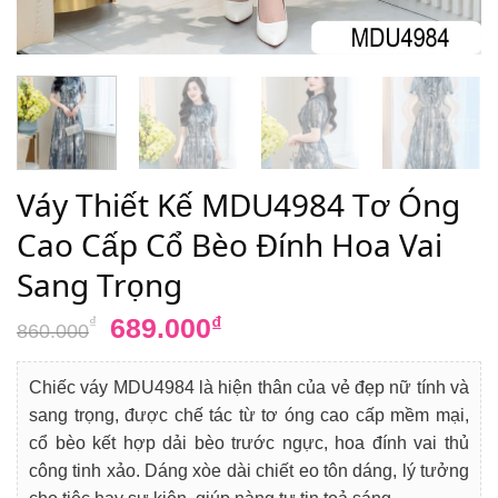
Váy Thiết Kế MDU4984 Tơ Óng
Cao Cấp Cổ Bèo Đính Hoa Vai
Sang Trọng
Giá
Giá
689.000
₫
₫
860.000
gốc
hiện
là:
tại
Chiếc váy MDU4984 là hiện thân của vẻ đẹp nữ tính và
860.000₫.
là:
sang trọng, được chế tác từ tơ óng cao cấp mềm mại,
689.000₫.
cổ bèo kết hợp dải bèo trước ngực, hoa đính vai thủ
công tinh xảo. Dáng xòe dài chiết eo tôn dáng, lý tưởng