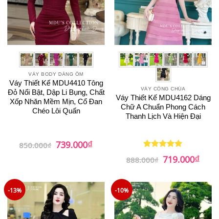
VÁY BODY DÁNG ÔM
Váy Thiết Kế MDU4410 Tông
VÁY CÔNG CHÚA
Đỏ Nổi Bật, Dập Li Bụng, Chất
Váy Thiết Kế MDU4162 Dáng
Xốp Nhăn Mềm Mịn, Cổ Đan
Chữ A Chuẩn Phong Cách
Chéo Lôi Quấn
Thanh Lịch Và Hiện Đại
₫
Giá
Giá
739.000
850.000
₫
gốc
hiện
₫
là:
tại
Giá
Giá
719.000
Được xếp
888.000
₫
850.000₫.
là:
gốc
hiện
hạng
5
5
739.000₫.
là:
tại
sao
888.000₫.
là:
719.0
-13%
-10%