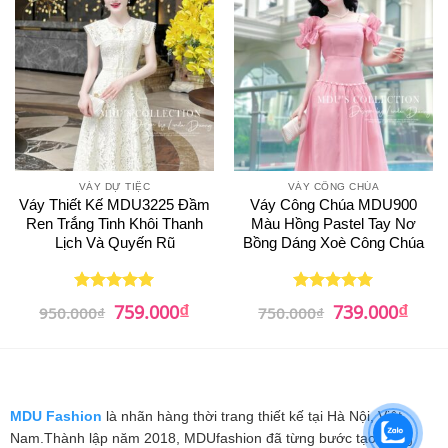
VÁY DỰ TIỆC
VÁY CÔNG CHÚA
Váy Thiết Kế MDU3225 Đầm
Váy Công Chúa MDU900
Ren Trắng Tinh Khôi Thanh
Màu Hồng Pastel Tay Nơ
Lịch Và Quyến Rũ
Bồng Dáng Xoè Công Chúa
₫
₫
Giá
Giá
Giá
Giá
759.000
739.000
Được xếp
Được xếp
950.000
₫
750.000
₫
gốc
hiện
gốc
hiện
hạng
5
5
hạng
5
5
là:
tại
là:
tại
sao
sao
950.000₫.
là:
750.000₫.
là:
759.000₫.
739.0
MDU Fashion
là nhãn hàng thời trang thiết kế tại Hà Nội, Việt
Nam.Thành lập năm 2018, MDUfashion đã từng bước tạo dựng