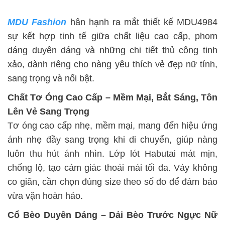
MDU Fashion
hân hạnh ra mắt thiết kế MDU4984
sự kết hợp tinh tế giữa chất liệu cao cấp, phom
dáng duyên dáng và những chi tiết thủ công tinh
xảo, dành riêng cho nàng yêu thích vẻ đẹp nữ tính,
sang trọng và nổi bật.
Chất Tơ Óng Cao Cấp – Mềm Mại, Bắt Sáng, Tôn
Lên Vẻ Sang Trọng
Tơ óng cao cấp nhẹ, mềm mại, mang đến hiệu ứng
ánh nhẹ đầy sang trọng khi di chuyển, giúp nàng
luôn thu hút ánh nhìn. Lớp lót Habutai mát mịn,
chống lộ, tạo cảm giác thoải mái tối đa. Váy không
co giãn, cần chọn đúng size theo số đo để đảm bảo
vừa vặn hoàn hảo.
Cổ Bèo Duyên Dáng – Dải Bèo Trước Ngực Nữ