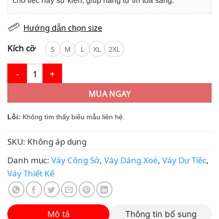
cho tiệc hay sự kiện, giúp nàng tự tin toả sáng.
Hướng dẫn chọn size
Kích cỡ
S
M
L
XL
2XL
Váy Thiết Kế MDU4984 Tơ Óng Cao Cấp Cổ Bèo Đính Hoa Vai Sa
MUA NGAY
Lỗi:
Không tìm thấy biểu mẫu liên hệ.
SKU:
Không áp dụng
Danh mục:
Váy Công Sở
,
Váy Dáng Xoè
,
Váy Dự Tiệc
,
Váy Thiết Kế
Mô tả
Thông tin bổ sung