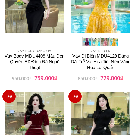
VÁY BODY DÁNG ÔM
VÁY ĐI BIỂN
Váy Body MDU4409 Màu Đen
Váy Đi Biển MDU4129 Dáng
Quyến Rũ Đính Đá Nghệ
Dài Trễ Vai Hoạ Tiết Nền Vàng
Thuật
Hoa Lôi Quấn
₫
₫
Giá
Giá
Giá
Giá
759.000
729.000
950.000
₫
850.000
₫
gốc
hiện
gốc
hiện
là:
tại
là:
tại
950.000₫.
là:
850.000₫.
là:
759.000₫.
729.0
-5%
-5%