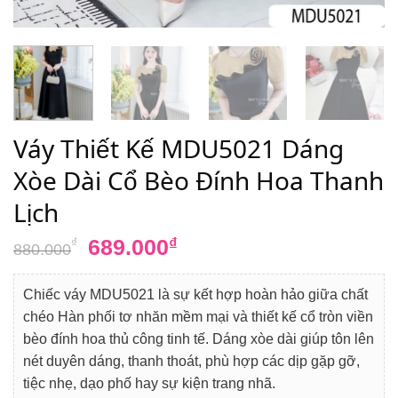
Váy Thiết Kế MDU5021 Dáng
Xòe Dài Cổ Bèo Đính Hoa Thanh
Lịch
Giá
Giá
689.000
₫
₫
880.000
gốc
hiện
là:
tại
Chiếc váy MDU5021 là sự kết hợp hoàn hảo giữa chất
880.000₫.
là:
chéo Hàn phối tơ nhăn mềm mại và thiết kế cổ tròn viền
689.000₫.
bèo đính hoa thủ công tinh tế. Dáng xòe dài giúp tôn lên
nét duyên dáng, thanh thoát, phù hợp các dịp gặp gỡ,
tiệc nhẹ, dạo phố hay sự kiện trang nhã.