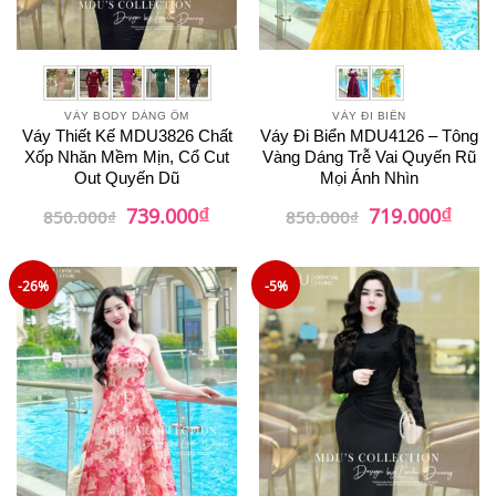
VÁY BODY DÁNG ÔM
VÁY ĐI BIỂN
Váy Thiết Kế MDU3826 Chất
Váy Đi Biển MDU4126 – Tông
Xốp Nhăn Mềm Mịn, Cổ Cut
Vàng Dáng Trễ Vai Quyến Rũ
Out Quyến Dũ
Mọi Ánh Nhìn
₫
₫
Giá
Giá
Giá
Giá
739.000
719.000
850.000
₫
850.000
₫
gốc
hiện
gốc
hiện
là:
tại
là:
tại
850.000₫.
là:
850.000₫.
là:
739.000₫.
719.0
-26%
-5%