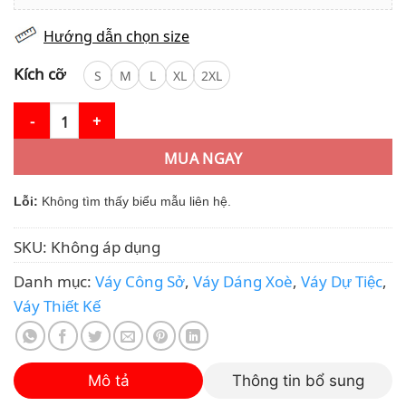
Hướng dẫn chọn size
Kích cỡ
S
M
L
XL
2XL
Váy Thiết Kế MDU5021 Dáng Xòe Dài Cổ Bèo Đính Hoa Thanh Lịc
MUA NGAY
Lỗi:
Không tìm thấy biểu mẫu liên hệ.
SKU:
Không áp dụng
Danh mục:
Váy Công Sở
,
Váy Dáng Xoè
,
Váy Dự Tiệc
,
Váy Thiết Kế
Mô tả
Thông tin bổ sung