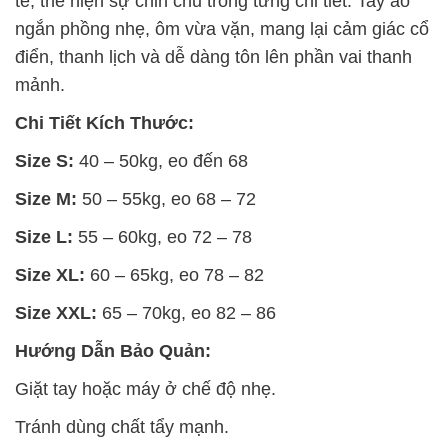
tế, thể hiện sự chỉn chu trong từng chi tiết. Tay áo
ngắn phồng nhẹ, ôm vừa vặn, mang lại cảm giác cổ
điển, thanh lịch và dễ dàng tôn lên phần vai thanh
mảnh.
Chi Tiết Kích Thước:
Size S:
40 – 50kg, eo đến 68
Size M:
50 – 55kg, eo 68 – 72
Size L:
55 – 60kg, eo 72 – 78
Size XL:
60 – 65kg, eo 78 – 82
Size XXL:
65 – 70kg, eo 82 – 86
Hướng Dẫn Bảo Quản:
Giặt tay hoặc máy ở chế độ nhẹ.
Tránh dùng chất tẩy mạnh.