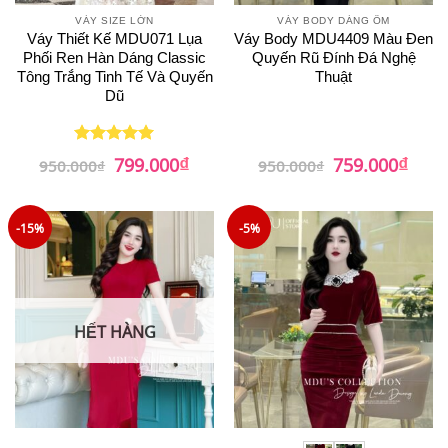
VÁY SIZE LỚN
VÁY BODY DÁNG ÔM
Váy Thiết Kế MDU071 Lụa
Váy Body MDU4409 Màu Đen
Phối Ren Hàn Dáng Classic
Quyến Rũ Đính Đá Nghệ
Tông Trắng Tinh Tế Và Quyến
Thuật
Dũ
₫
₫
Giá
Giá
Giá
Giá
799.000
759.000
Được xếp
950.000
₫
950.000
₫
gốc
hiện
gốc
hiện
hạng
5
5
là:
tại
là:
tại
sao
950.000₫.
là:
950.000₫.
là:
799.000₫.
759.0
-15%
-5%
HẾT HÀNG