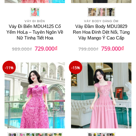
VÁY ĐI BIỂN
VÁY BODY DÁNG ÔM
Váy Đi Biển MDU4125 Cổ
Váy Đầm Body MDU3829
Yếm HoLạ – Tuyên Ngôn Về
Ren Hoa Đính Dệt Nổi, Tùng
Nữ Tínhạ Tiết Hoa
Váy Mango Ý Cao Cấp
₫
₫
Giá
Giá
Giá
Giá
729.000
759.000
989.000
₫
799.000
₫
gốc
hiện
gốc
hiện
là:
tại
là:
tại
989.000₫.
là:
799.000₫.
là:
729.000₫.
759.0
-11%
-15%