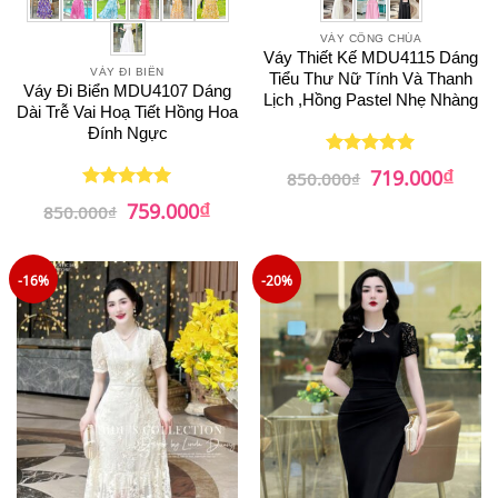
VÁY CÔNG CHÚA
Váy Thiết Kế MDU4115 Dáng
VÁY ĐI BIỂN
Tiểu Thư Nữ Tính Và Thanh
Váy Đi Biển MDU4107 Dáng
Lịch ,Hồng Pastel Nhẹ Nhàng
Dài Trễ Vai Hoạ Tiết Hồng Hoa
Đính Ngực
₫
Giá
Giá
719.000
Được xếp
850.000
₫
gốc
hiện
hạng
5
5
₫
Giá
Giá
là:
tại
759.000
Được xếp
sao
850.000
₫
gốc
hiện
850.000₫.
là:
hạng
5
5
là:
tại
719.0
sao
850.000₫.
là:
759.000₫.
-16%
-20%