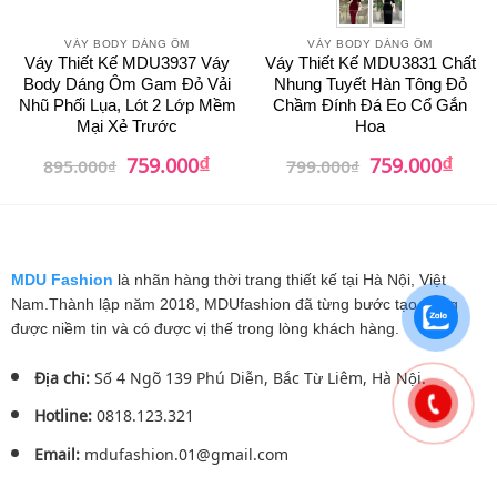
VÁY BODY DÁNG ÔM
VÁY BODY DÁNG ÔM
Váy Thiết Kế MDU3937 Váy
Váy Thiết Kế MDU3831 Chất
Body Dáng Ôm Gam Đỏ Vải
Nhung Tuyết Hàn Tông Đỏ
Nhũ Phối Lụa, Lót 2 Lớp Mềm
Chầm Đính Đá Eo Cổ Gắn
Mại Xẻ Trước
Hoa
₫
₫
Giá
Giá
Giá
Giá
759.000
759.000
895.000
₫
799.000
₫
gốc
hiện
gốc
hiện
là:
tại
là:
tại
895.000₫.
là:
799.000₫.
là:
759.000₫.
759.0
MDU Fashion
là nhãn hàng thời trang thiết kế tại Hà Nội, Việt
Nam.Thành lập năm 2018, MDUfashion đã từng bước tạo dựng
được niềm tin và có được vị thế trong lòng khách hàng.
Địa chỉ:
Số 4 Ngõ 139 Phú Diễn, Bắc Từ Liêm, Hà Nội.
Hotline:
0818.123.321
Email:
mdufashion.01@gmail.com