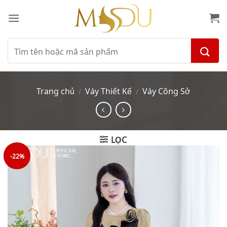
Bỏ
qua
nội
dung
Tìm
kiếm:
Trang chủ
Váy Thiết Kế
Váy Công Sở
/
/
LỌC
-22%