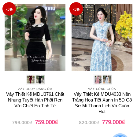
799.000₫.
là:
850.000₫.
là:
759.000₫.
719.0
-5%
-5%
VÁY BODY DÁNG ÔM
VÁY CÔNG CHÚA
Váy Thiết Kế MDU3761 Chất
Váy Thiết Kế MDU4033 Nền
Nhung Tuyết Hàn Phối Ren
Trắng Hoạ Tiết Xanh In 5D Cổ
Với Chiết Eo Tinh Tế
Sơ Mi Thanh Lịch Và Cuốn
Hút
₫
₫
Giá
Giá
Giá
Giá
759.000
779.000
799.000
₫
820.000
₫
gốc
hiện
gốc
hiện
là:
tại
là:
tại
799.000₫.
là:
820.000₫.
là: