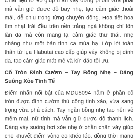
Chất liệu tơ ép giúp thân váy đứng phom vừa phải
mà vẫn giữ được độ bay nhẹ, tạo cảm giác thoải
mái, dễ chịu trong từng chuyển động. Họa tiết hoa
tím nhạt trải đều trên nền trắng ngà không chỉ tôn
làn da mà còn mang lại cảm giác thư thái, nhẹ
nhàng như một bản tình ca mùa hạ. Lớp lót toàn
thân từ lụa Habutai cao cấp giúp váy không bị dính
da, tạo cảm giác mát mẻ và kín đáo tối ưu.
Cổ Tròn Đính Cườm – Tay Bồng Nhẹ – Dáng
Suông Xòe Tinh Tế
Điểm nhấn nổi bật của MDU5094 nằm ở phần cổ
tròn được đính cườm thủ công tinh xảo, vừa sang
trọng vừa phá cách. Tay ngắn bồng nhẹ tạo nên vẻ
mềm mại, nữ tính mà vẫn giữ được độ thanh lịch.
Dáng váy suông hơi xòe nhẹ ở phần chân váy giúp
che khuyết điểm vòng eo khéo léo, đồng thời mang