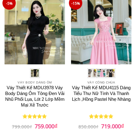
759.000₫.
759.0
-5%
-15%
VÁY BODY DÁNG ÔM
VÁY CÔNG CHÚA
Váy Thiết Kế MDU3978 Váy
Váy Thiết Kế MDU4115 Dáng
Body Dáng Ôm Tông Đen Vải
Tiểu Thư Nữ Tính Và Thanh
Nhũ Phối Lụa, Lót 2 Lớp Mềm
Lịch ,Hồng Pastel Nhẹ Nhàng
Mại Xẻ Trước
₫
₫
Giá
Giá
Giá
Giá
759.000
719.000
Được xếp
Được xếp
799.000
₫
850.000
₫
gốc
hiện
gốc
hiện
hạng
5
5
hạng
5
5
là:
tại
là:
tại
sao
sao