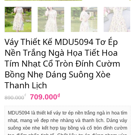
Váy Thiết Kế MDU5094 Tơ Ép
Nền Trắng Ngà Họa Tiết Hoa
Tím Nhạt Cổ Tròn Đính Cườm
Bồng Nhẹ Dáng Suông Xòe
Thanh Lịch
Giá
Giá
709.000
₫
₫
890.000
gốc
hiện
là:
tại
MDU5094 là thiết kế váy tơ ép nền trắng ngà in hoa tím
890.000₫.
là:
nhạt, mang vẻ đẹp nhẹ nhàng và thanh lịch. Dáng váy
709.000₫.
suông xòe nhẹ kết hợp tay bồng và cổ tròn đính cườm