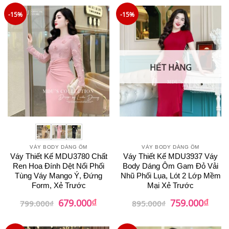
950.000₫.
là:
950.000₫.
là:
799.000₫.
759.0
-15%
-15%
HẾT HÀNG
VÁY BODY DÁNG ÔM
VÁY BODY DÁNG ÔM
Váy Thiết Kế MDU3780 Chất
Váy Thiết Kế MDU3937 Váy
Ren Hoa Đính Dệt Nổi Phối
Body Dáng Ôm Gam Đỏ Vải
Tùng Váy Mango Ý, Đứng
Nhũ Phối Lụa, Lót 2 Lớp Mềm
Form, Xẻ Trước
Mại Xẻ Trước
₫
₫
Giá
Giá
Giá
Giá
679.000
759.000
799.000
₫
895.000
₫
gốc
hiện
gốc
hiện
là:
tại
là:
tại
799.000₫.
là:
895.000₫.
là: