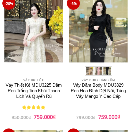
679.000₫.
759.0
-20%
-5%
VÁY DỰ TIỆC
VÁY BODY DÁNG ÔM
Váy Thiết Kế MDU3225 Đầm
Váy Đầm Body MDU3829
Ren Trắng Tinh Khôi Thanh
Ren Hoa Đính Dệt Nổi, Tùng
Lịch Và Quyến Rũ
Váy Mango Ý Cao Cấp
₫
₫
Giá
Giá
Giá
Giá
759.000
759.000
Được xếp
950.000
₫
799.000
₫
gốc
hiện
gốc
hiện
hạng
5
5
là:
tại
là:
tại
sao
950.000₫.
là:
799.000₫.
là: