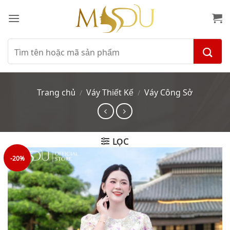
Bỏ
qua
nội
dung
Tìm
kiếm:
Trang chủ
Váy Thiết Kế
Váy Công Sở
/
/
LỌC
-20%