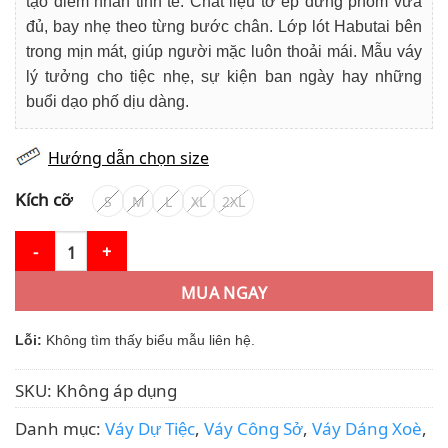
tạo điểm nhấn tinh tế. Chất liệu tơ ép đứng phom vừa
đủ, bay nhẹ theo từng bước chân. Lớp lót Habutai bên
trong mịn mát, giúp người mặc luôn thoải mái. Mẫu váy
lý tưởng cho tiệc nhẹ, sự kiện ban ngày hay những
buổi dạo phố dịu dàng.
Hướng dẫn chọn size
Kích cỡ
S
M
L
XL
2XL
Váy Thiết Kế MDU5094 Tơ Ép Nền Trắng Ngà Họa Tiết Hoa Tím 
MUA NGAY
Lỗi:
Không tìm thấy biểu mẫu liên hệ.
SKU:
Không áp dụng
Danh mục:
Váy Dự Tiệc
,
Váy Công Sở
,
Váy Dáng Xoè
,