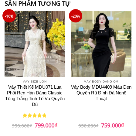
SẢN PHẨM TƯƠNG TỰ
-16%
-20%
VÁY SIZE LỚN
VÁY BODY DÁNG ÔM
Váy Thiết Kế MDU071 Lụa
Váy Body MDU4409 Màu Đen
Phối Ren Hàn Dáng Classic
Quyến Rũ Đính Đá Nghệ
Tông Trắng Tinh Tế Và Quyến
Thuật
Dũ
₫
₫
Giá
Giá
Giá
Giá
799.000
759.000
Được xếp
950.000
₫
950.000
₫
gốc
hiện
gốc
hiện
hạng
5
5
là:
tại
là:
tại
sao