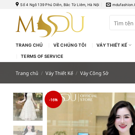
Bỏ
Số 4 Ngõ 139 Phú Diễn, Bắc Từ Liêm, Hà Nội
mdufashion
qua
nội
Tìm
kiếm:
dung
TRANG CHỦ
VỀ CHÚNG TÔI
VÁY THIẾT KẾ
TERMS OF SERVICE
Trang chủ
/
Váy Thiết Kế
/
Váy Công Sở
-16%