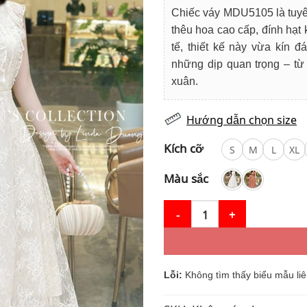
là:
tạ
Chiếc váy MDU5105 là tuyên
900.000₫.
là
thêu hoa cao cấp, đính hạt 
75
tế, thiết kế này vừa kín 
những dịp quan trọng – từ 
xuân.
Hướng dẫn chọn size
Kích cỡ
S
M
L
XL
Màu sắc
Váy Thiết Kế MDU5105 Ren Thê
Lỗi:
Không tìm thấy biểu mẫu liê