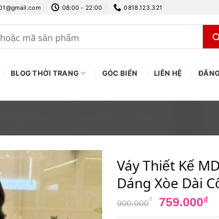
.01@gmail.com
08:00 - 22:00
0818.123.321
BLOG THỜI TRANG
GÓC BIỂN
LIÊN HỆ
ĐĂNG
Váy Thiết Kế M
Dáng Xòe Dài Cổ
Giá
G
759.000
₫
₫
900.000
gốc
h