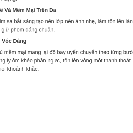
Tế Và Mềm Mại Trên Da
kim sa bắt sáng tạo nên lớp nền ánh nhẹ, làm tôn lên 
n giữ phom dáng chuẩn.
n Vóc Dáng
 rủ mềm mại mang lại độ bay uyển chuyển theo từng bước
ờng ly ôm khéo phần ngực, tôn lên vòng một thanh thoát
 mọi khoảnh khắc.