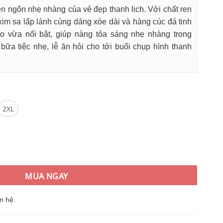
i
 ngôn nhẹ nhàng của vẻ đẹp thanh lịch. Với chất ren
:
kim sa lấp lánh cùng dáng xòe dài và hàng cúc đá tinh
9.000₫.
đáo vừa nổi bật, giúp nàng tỏa sáng nhẹ nhàng trong
bữa tiệc nhẹ, lễ ăn hỏi cho tới buổi chụp hình thanh
2XL
u Hoa Văn Dáng Xòe Dài Cổ Tròn Kín Thanh Lịch số lượng
MUA NGAY
n hệ.