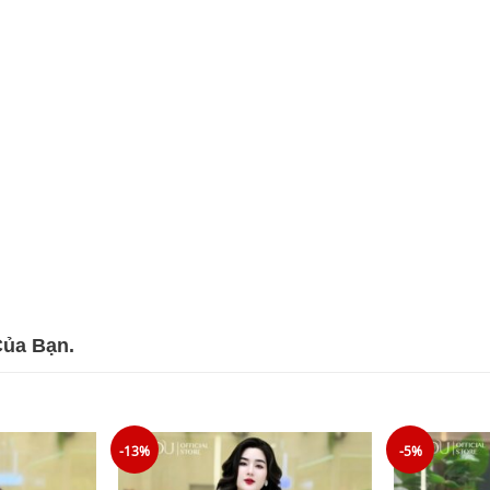
Của Bạn.
-13%
-5%