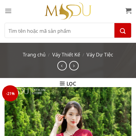
Bỏ
qua
nội
dung
Tìm
kiếm:
Trang chủ
Váy Thiết Kế
Váy Dự Tiệc
/
/
LỌC
-21%