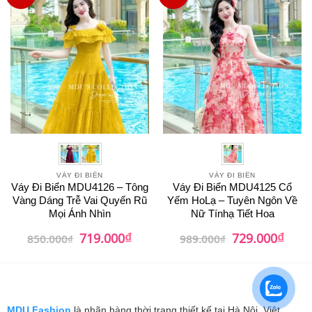
VÁY ĐI BIỂN
VÁY ĐI BIỂN
Váy Đi Biển MDU4126 – Tông
Váy Đi Biển MDU4125 Cổ
Vàng Dáng Trễ Vai Quyến Rũ
Yếm HoLạ – Tuyên Ngôn Về
Mọi Ánh Nhìn
Nữ Tínhạ Tiết Hoa
₫
₫
Giá
Giá
Giá
Giá
719.000
729.000
850.000
₫
989.000
₫
gốc
hiện
gốc
hiện
là:
tại
là:
tại
850.000₫.
là:
989.000₫.
là:
719.000₫.
729.0
MDU Fashion
là nhãn hàng thời trang thiết kế tại Hà Nội, Việt