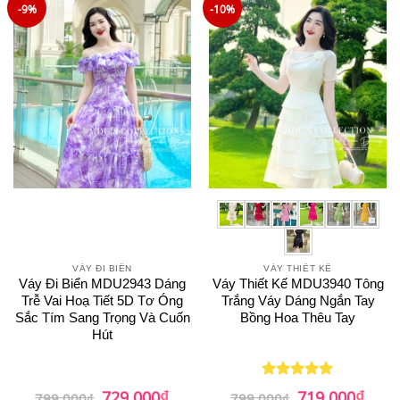
-9%
-10%
VÁY ĐI BIỂN
VÁY THIẾT KẾ
Váy Đi Biển MDU2943 Dáng
Váy Thiết Kế MDU3940 Tông
Trễ Vai Hoạ Tiết 5D Tơ Óng
Trắng Váy Dáng Ngắn Tay
Sắc Tím Sang Trọng Và Cuốn
Bồng Hoa Thêu Tay
Hút
₫
₫
Giá
Giá
Giá
Giá
729.000
719.000
Được xếp
799.000
₫
799.000
₫