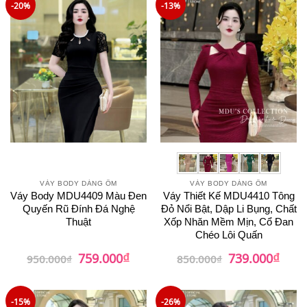
-20%
-13%
VÁY BODY DÁNG ÔM
VÁY BODY DÁNG ÔM
Váy Body MDU4409 Màu Đen
Váy Thiết Kế MDU4410 Tông
Quyến Rũ Đính Đá Nghệ
Đỏ Nổi Bật, Dập Li Bụng, Chất
Thuật
Xốp Nhăn Mềm Mịn, Cổ Đan
Chéo Lôi Quấn
₫
₫
Giá
Giá
Giá
Giá
759.000
739.000
950.000
₫
850.000
₫
gốc
hiện
gốc
hiện
là:
tại
là:
tại
950.000₫.
là:
850.000₫.
là:
759.000₫.
739.0
-15%
-26%