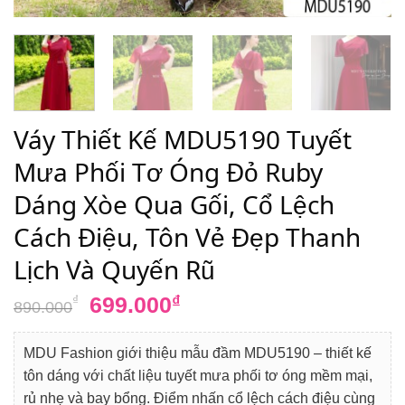
Váy Thiết Kế MDU5190 Tuyết
Mưa Phối Tơ Óng Đỏ Ruby
Dáng Xòe Qua Gối, Cổ Lệch
Cách Điệu, Tôn Vẻ Đẹp Thanh
Lịch Và Quyến Rũ
Giá
Giá
699.000
₫
₫
890.000
gốc
hiện
là:
tại
MDU Fashion giới thiệu mẫu đầm MDU5190 – thiết kế
890.000₫.
là:
tôn dáng với chất liệu tuyết mưa phối tơ óng mềm mại,
699.000₫.
rủ nhẹ và bay bổng. Điểm nhấn cổ lệch cách điệu cùng