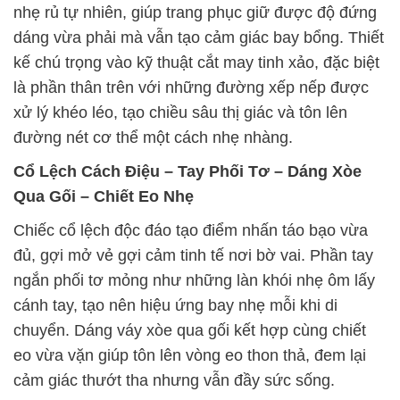
nhẹ rủ tự nhiên, giúp trang phục giữ được độ đứng
dáng vừa phải mà vẫn tạo cảm giác bay bổng. Thiết
kế chú trọng vào kỹ thuật cắt may tinh xảo, đặc biệt
là phần thân trên với những đường xếp nếp được
xử lý khéo léo, tạo chiều sâu thị giác và tôn lên
đường nét cơ thể một cách nhẹ nhàng.
Cổ Lệch Cách Điệu – Tay Phối Tơ – Dáng Xòe
Qua Gối – Chiết Eo Nhẹ
Chiếc cổ lệch độc đáo tạo điểm nhấn táo bạo vừa
đủ, gợi mở vẻ gợi cảm tinh tế nơi bờ vai. Phần tay
ngắn phối tơ mỏng như những làn khói nhẹ ôm lấy
cánh tay, tạo nên hiệu ứng bay nhẹ mỗi khi di
chuyển. Dáng váy xòe qua gối kết hợp cùng chiết
eo vừa vặn giúp tôn lên vòng eo thon thả, đem lại
cảm giác thướt tha nhưng vẫn đầy sức sống.