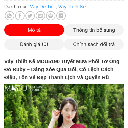
Danh mục:
Váy Dự Tiệc
,
Váy Thiết Kế
Mô tả
Thông tin bổ sung
Đánh giá (0)
Chính sách đổi trả
Váy Thiết Kế MDU5190 Tuyết Mưa Phối Tơ Óng
Đỏ Ruby – Dáng Xòe Qua Gối, Cổ Lệch Cách
Điệu, Tôn Vẻ Đẹp Thanh Lịch Và Quyến Rũ