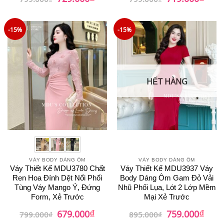
gốc
hiện
gốc
hiện
hạng
5
5
là:
tại
là:
tại
sao
799.000₫.
là:
799.000₫.
là:
729.000₫.
719.0
-15%
-15%
HẾT HÀNG
VÁY BODY DÁNG ÔM
VÁY BODY DÁNG ÔM
Váy Thiết Kế MDU3780 Chất
Váy Thiết Kế MDU3937 Váy
Ren Hoa Đính Dệt Nổi Phối
Body Dáng Ôm Gam Đỏ Vải
Tùng Váy Mango Ý, Đứng
Nhũ Phối Lụa, Lót 2 Lớp Mềm
Form, Xẻ Trước
Mại Xẻ Trước
₫
₫
Giá
Giá
Giá
Giá
679.000
759.000
799.000
₫
895.000
₫
gốc
hiện
gốc
hiện