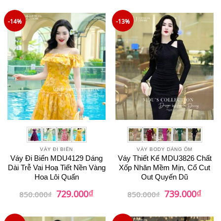
là:
tại
là:
tại
799.000₫.
là:
895.000₫.
là:
679.000₫.
759.0
-14%
-13%
VÁY ĐI BIỂN
VÁY BODY DÁNG ÔM
Váy Đi Biển MDU4129 Dáng
Váy Thiết Kế MDU3826 Chất
Dài Trễ Vai Hoạ Tiết Nền Vàng
Xốp Nhăn Mềm Mịn, Cổ Cut
Hoa Lôi Quấn
Out Quyến Dũ
₫
₫
Giá
Giá
Giá
Giá
729.000
739.000
850.000
₫
850.000
₫
gốc
hiện
gốc
hiện
là:
tại
là:
tại
850.000₫.
là:
850.000₫.
là:
729.000₫.
739.0