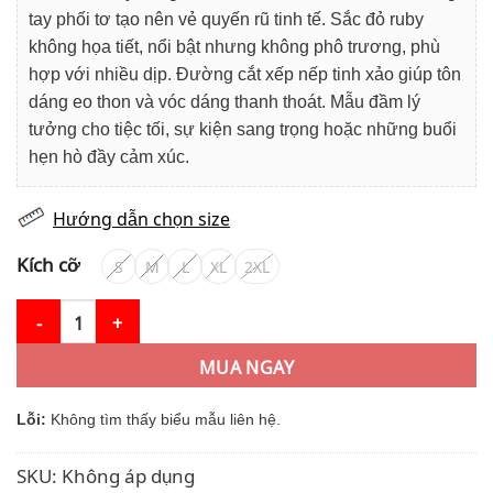
tay phối tơ tạo nên vẻ quyến rũ tinh tế. Sắc đỏ ruby
không họa tiết, nổi bật nhưng không phô trương, phù
hợp với nhiều dịp. Đường cắt xếp nếp tinh xảo giúp tôn
dáng eo thon và vóc dáng thanh thoát. Mẫu đầm lý
tưởng cho tiệc tối, sự kiện sang trọng hoặc những buổi
hẹn hò đầy cảm xúc.
Hướng dẫn chọn size
Kích cỡ
S
M
L
XL
2XL
Váy Thiết Kế MDU5190 Tuyết Mưa Phối Tơ Óng Đỏ Ruby Dáng Xòe
MUA NGAY
Lỗi:
Không tìm thấy biểu mẫu liên hệ.
SKU:
Không áp dụng