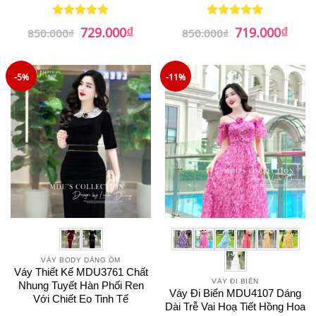
₫
₫
Giá
Giá
Giá
Giá
729.000
719.000
Được xếp
Được xếp
850.000
₫
850.000
₫
gốc
hiện
gốc
hiện
hạng
5
5
hạng
5
5
là:
tại
là:
tại
sao
sao
850.000₫.
là:
850.000₫.
là:
729.000₫.
719.0
-5%
-11%
VÁY BODY DÁNG ÔM
Váy Thiết Kế MDU3761 Chất
VÁY ĐI BIỂN
Nhung Tuyết Hàn Phối Ren
Váy Đi Biển MDU4107 Dáng
Với Chiết Eo Tinh Tế
Dài Trễ Vai Hoạ Tiết Hồng Hoa