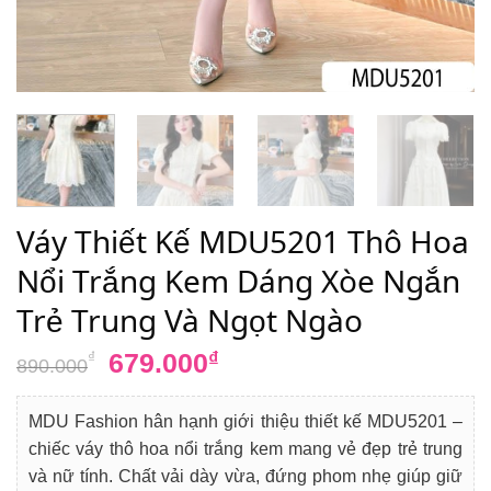
Váy Thiết Kế MDU5201 Thô Hoa
Nổi Trắng Kem Dáng Xòe Ngắn
Trẻ Trung Và Ngọt Ngào
Giá
Giá
679.000
₫
₫
890.000
gốc
hiện
là:
tại
MDU Fashion hân hạnh giới thiệu thiết kế MDU5201 –
890.000₫.
là:
chiếc váy thô hoa nổi trắng kem mang vẻ đẹp trẻ trung
679.000₫.
và nữ tính. Chất vải dày vừa, đứng phom nhẹ giúp giữ