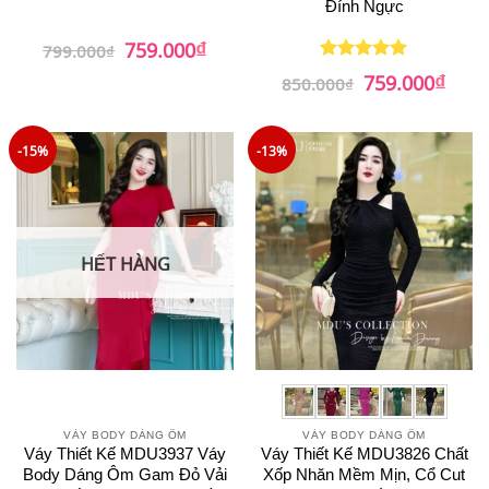
Đính Ngực
₫
Giá
Giá
759.000
799.000
₫
gốc
hiện
₫
là:
tại
Giá
Giá
759.000
Được xếp
850.000
₫
799.000₫.
là:
gốc
hiện
hạng
5
5
759.000₫.
là:
tại
sao
850.000₫.
là:
759.0
-15%
-13%
HẾT HÀNG
VÁY BODY DÁNG ÔM
VÁY BODY DÁNG ÔM
Váy Thiết Kế MDU3937 Váy
Váy Thiết Kế MDU3826 Chất
Body Dáng Ôm Gam Đỏ Vải
Xốp Nhăn Mềm Mịn, Cổ Cut