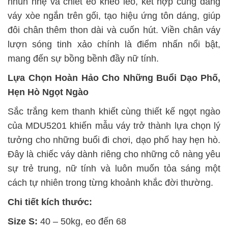
nhún nhẹ và chiết eo khéo léo, kết hợp cùng dáng
váy xòe ngắn trên gối, tạo hiệu ứng tôn dáng, giúp
đôi chân thêm thon dài và cuốn hút. Viền chân váy
lượn sóng tinh xảo chính là điểm nhấn nổi bật,
mang đến sự bồng bềnh đầy nữ tính.
Lựa Chọn Hoàn Hảo Cho Những Buổi Dạo Phố,
Hẹn Hò Ngọt Ngào
Sắc trắng kem thanh khiết cùng thiết kế ngọt ngào
của MDU5201 khiến mẫu váy trở thành lựa chọn lý
tưởng cho những buổi đi chơi, dạo phố hay hẹn hò.
Đây là chiếc váy dành riêng cho những cô nàng yêu
sự trẻ trung, nữ tính và luôn muốn tỏa sáng một
cách tự nhiên trong từng khoảnh khắc đời thường.
Chi tiết kích thước:
Size S:
40 – 50kg, eo đến 68