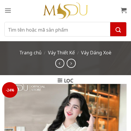
Bỏ
qua
nội
dung
Tìm
kiếm:
Trang chủ
Váy Thiết Kế
Váy Dáng Xoè
/
/
LỌC
-24%