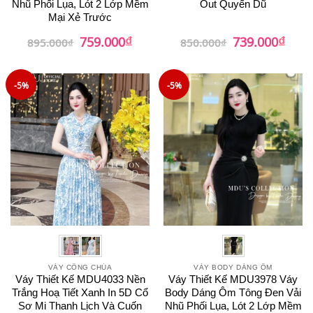
Nhũ Phối Lụa, Lót 2 Lớp Mềm
Out Quyến Dũ
Mại Xẻ Trước
₫
₫
Giá
Giá
Giá
Giá
759.000
739.000
895.000
₫
850.000
₫
gốc
hiện
gốc
hiện
là:
tại
là:
tại
895.000₫.
là:
850.000₫.
là:
759.000₫.
739.0
-5%
-5%
VÁY CÔNG CHÚA
VÁY BODY DÁNG ÔM
Váy Thiết Kế MDU4033 Nền
Váy Thiết Kế MDU3978 Váy
Trắng Hoạ Tiết Xanh In 5D Cổ
Body Dáng Ôm Tông Đen Vải
Sơ Mi Thanh Lịch Và Cuốn
Nhũ Phối Lụa, Lót 2 Lớp Mềm