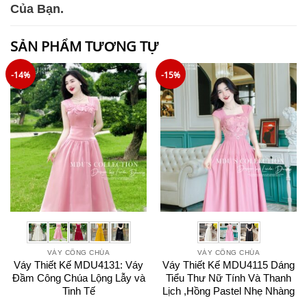
Của Bạn.
SẢN PHẨM TƯƠNG TỰ
-14%
-15%
VÁY CÔNG CHÚA
VÁY CÔNG CHÚA
Váy Thiết Kế MDU4131: Váy
Váy Thiết Kế MDU4115 Dáng
Đầm Công Chúa Lộng Lẫy và
Tiểu Thư Nữ Tính Và Thanh
Tinh Tế
Lịch ,Hồng Pastel Nhẹ Nhàng