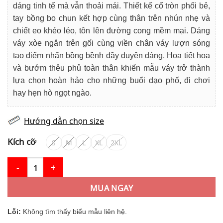
dáng tinh tế mà vẫn thoải mái. Thiết kế cổ tròn phối bẻ,
tay bồng bo chun kết hợp cùng thân trên nhún nhẹ và
chiết eo khéo léo, tôn lên đường cong mềm mại. Dáng
váy xòe ngắn trên gối cùng viền chân váy lượn sóng
tạo điểm nhấn bồng bềnh đầy duyên dáng. Họa tiết hoa
và bướm thêu phủ toàn thân khiến mẫu váy trở thành
lựa chọn hoàn hảo cho những buổi dạo phố, đi chơi
hay hẹn hò ngọt ngào.
Hướng dẫn chọn size
Kích cỡ
S
M
L
XL
2XL
Váy Thiết Kế MDU5201 Thô Hoa Nổi Trắng Kem Dáng Xòe Ngắn T
MUA NGAY
Lỗi:
Không tìm thấy biểu mẫu liên hệ.