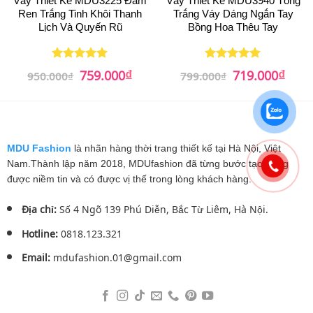
Váy Thiết Kế MDU3225 Đầm
Váy Thiết Kế MDU3940 Tông
Ren Trắng Tinh Khôi Thanh
Trắng Váy Dáng Ngắn Tay
Lịch Và Quyến Rũ
Bồng Hoa Thêu Tay
₫
₫
Giá
Giá
Giá
Giá
759.000
719.000
Được xếp
Được xếp
950.000
₫
799.000
₫
gốc
hiện
gốc
hiện
hạng
5
5
hạng
5
5
là:
tại
là:
tại
sao
sao
950.000₫.
là:
799.000₫.
là:
759.000₫.
719.0
MDU Fashion
là nhãn hàng thời trang thiết kế tại Hà Nội, Việt
Nam.Thành lập năm 2018, MDUfashion đã từng bước tạo dựng
được niềm tin và có được vị thế trong lòng khách hàng.
Địa chỉ:
Số 4 Ngõ 139 Phú Diễn, Bắc Từ Liêm, Hà Nội.
Hotline:
0818.123.321
Email:
mdufashion.01@gmail.com