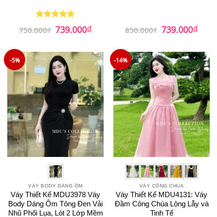
₫
₫
Giá
Giá
Giá
Giá
739.000
739.000
Được xếp
750.000
₫
850.000
₫
gốc
hiện
gốc
hiện
hạng
5
5
là:
tại
là:
tại
sao
750.000₫.
là:
850.000₫.
là:
739.000₫.
739.0
-5%
-14%
VÁY BODY DÁNG ÔM
VÁY CÔNG CHÚA
Váy Thiết Kế MDU3978 Váy
Váy Thiết Kế MDU4131: Váy
Body Dáng Ôm Tông Đen Vải
Đầm Công Chúa Lộng Lẫy và
Nhũ Phối Lụa, Lót 2 Lớp Mềm
Tinh Tế