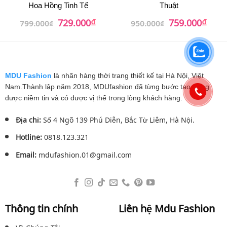
Hoa Hồng Tinh Tế
Thuật
₫
₫
Giá
Giá
Giá
Giá
729.000
759.000
799.000
₫
950.000
₫
gốc
hiện
gốc
hiện
là:
tại
là:
tại
799.000₫.
là:
950.000₫.
là:
729.000₫.
759.0
MDU Fashion
là nhãn hàng thời trang thiết kế tại Hà Nội, Việt
Nam.Thành lập năm 2018, MDUfashion đã từng bước tạo dựng
được niềm tin và có được vị thế trong lòng khách hàng.
Địa chỉ:
Số 4 Ngõ 139 Phú Diễn, Bắc Từ Liêm, Hà Nội.
Hotline:
0818.123.321
Email:
mdufashion.01@gmail.com
Thông tin chính
Liên hệ Mdu Fashion