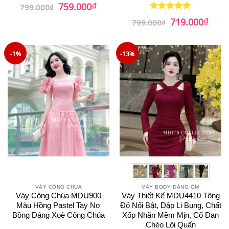
₫
Giá
Giá
759.000
799.000
₫
gốc
hiện
₫
là:
tại
Giá
Giá
719.000
Được xếp
799.000
₫
799.000₫.
là:
gốc
hiện
hạng
5
5
759.000₫.
là:
tại
sao
799.000₫.
là:
719.0
-1%
-13%
VÁY CÔNG CHÚA
VÁY BODY DÁNG ÔM
Váy Công Chúa MDU900
Váy Thiết Kế MDU4410 Tông
Màu Hồng Pastel Tay Nơ
Đỏ Nổi Bật, Dập Li Bụng, Chất
Bồng Dáng Xoè Công Chúa
Xốp Nhăn Mềm Mịn, Cổ Đan
Chéo Lôi Quấn