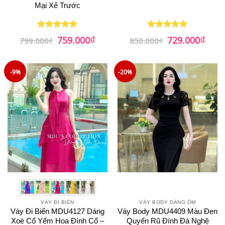
Mại Xẻ Trước
₫
₫
Giá
Giá
Giá
Giá
759.000
729.000
Được xếp
Được xếp
799.000
₫
850.000
₫
gốc
hiện
gốc
hiện
hạng
5
5
hạng
5
5
là:
tại
là:
tại
sao
sao
799.000₫.
là:
850.000₫.
là:
759.000₫.
729.0
-9%
-20%
VÁY ĐI BIỂN
VÁY BODY DÁNG ÔM
Váy Đi Biển MDU4127 Dáng
Váy Body MDU4409 Màu Đen
Xoè Cổ Yếm Hoa Đính Cổ –
Quyến Rũ Đính Đá Nghệ