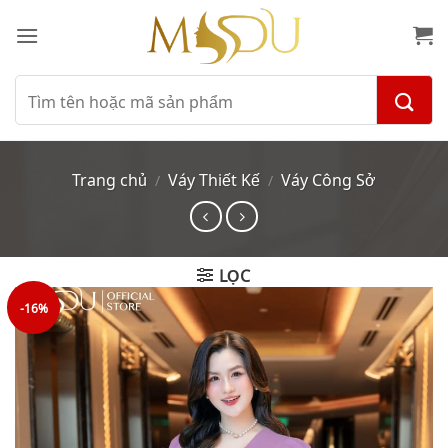
Bỏ
qua
nội
dung
Tìm
kiếm:
Trang chủ
Váy Thiết Kế
Váy Công Sở
/
/
LỌC
-16%