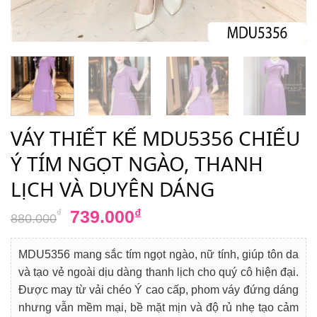
VÁY THIẾT KẾ MDU5356 CHIẾU
Ý TÍM NGỌT NGÀO, THANH
LỊCH VÀ DUYÊN DÁNG
Giá
Giá
739.000
₫
₫
880.000
gốc
hiện
là:
tại
MDU5356 mang sắc tím ngọt ngào, nữ tính, giúp tôn da
880.000₫.
là:
và tạo vẻ ngoài dịu dàng thanh lịch cho quý cô hiện đại.
739.000₫.
Được may từ vải chéo Ý cao cấp, phom váy đứng dáng
nhưng vẫn mềm mại, bề mặt mịn và độ rủ nhẹ tạo cảm