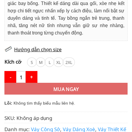
giác bay bổng. Thiết kế dáng dài qua gối, xòe nhẹ kết
hợp chi tiết ngực nhấn xếp ly cách điệu, làm nổi bật sự
duyên dáng và tinh tế. Tay bồng ngắn trẻ trung, thanh
nhã, tăng nét nữ tính nhưng vẫn giữ sự nhẹ nhàng,
thanh thoát trong từng chuyển động.
Hướng dẫn chọn size
Kích cỡ
S
M
L
XL
2XL
VÁY THIẾT KẾ MDU5356 CHIẾU Ý TÍM NGỌT NGÀO, THANH LỊCH 
MUA NGAY
Lỗi:
Không tìm thấy biểu mẫu liên hệ.
SKU:
Không áp dụng
Danh mục:
Váy Công Sở
,
Váy Dáng Xoè
,
Váy Thiết Kế