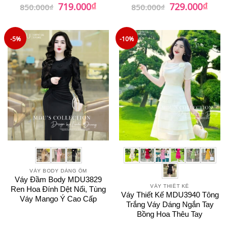
₫
₫
Giá
Giá
Giá
Giá
719.000
729.000
850.000
₫
850.000
₫
gốc
hiện
gốc
hiện
là:
tại
là:
tại
850.000₫.
là:
850.000₫.
là:
719.000₫.
729.0
-5%
-10%
VÁY BODY DÁNG ÔM
Váy Đầm Body MDU3829
VÁY THIẾT KẾ
Ren Hoa Đính Dệt Nổi, Tùng
Váy Thiết Kế MDU3940 Tông
Váy Mango Ý Cao Cấp
Trắng Váy Dáng Ngắn Tay
Bồng Hoa Thêu Tay