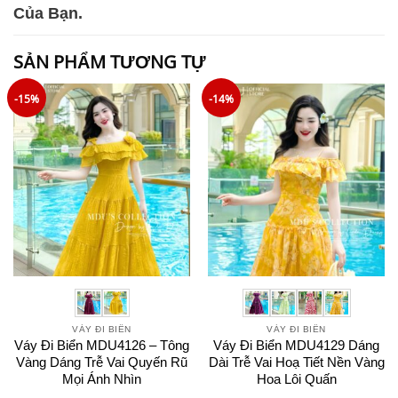
Của Bạn.
SẢN PHẨM TƯƠNG TỰ
-15%
-14%
VÁY ĐI BIỂN
VÁY ĐI BIỂN
Váy Đi Biển MDU4126 – Tông
Váy Đi Biển MDU4129 Dáng
Vàng Dáng Trễ Vai Quyến Rũ
Dài Trễ Vai Hoạ Tiết Nền Vàng
Mọi Ánh Nhìn
Hoa Lôi Quấn