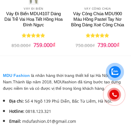
VÁY ĐI BIỂN
VÁY CÔNG CHÚA
Váy Đi Biển MDU4107 Dáng
Váy Công Chúa MDU900
Dài Trễ Vai Hoạ Tiết Hồng Hoa
Màu Hồng Pastel Tay Nơ
Đính Ngực
Bồng Dáng Xoè Công Chúa
₫
₫
Giá
Giá
Giá
Giá
759.000
739.000
Được xếp
Được xếp
850.000
₫
750.000
₫
gốc
hiện
gốc
hiện
hạng
5
5
hạng
5
5
là:
tại
là:
tại
sao
sao
850.000₫.
là:
750.000₫.
là:
759.000₫.
739.0
MDU Fashion
là nhãn hàng thời trang thiết kế tại Hà Nội, Việt
Nam.Thành lập năm 2018, MDUfashion đã từng bước tạo dựng
được niềm tin và có được vị thế trong lòng khách hàng.
Địa chỉ:
Số 4 Ngõ 139 Phú Diễn, Bắc Từ Liêm, Hà Nội.
Hotline:
0818.123.321
Email:
mdufashion.01@gmail.com