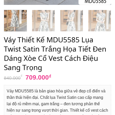
Váy Thiết Kế MDU5585 Lụa
Twist Satin Trắng Họa Tiết Đen
Dáng Xòe Cổ Vest Cách Điệu
Sang Trọng
Giá
Giá
709.000
₫
₫
840.000
gốc
hiện
là:
tại
Váy MDU5585 là bản giao hòa giữa vẻ đẹp cổ điển và
840.000₫.
là:
thần thái hiện đại. Chất lụa Twist Satin cao cấp mang
709.000₫.
lại độ rủ mềm mại, gam trắng – đen tương phản thể
hiện sự sang trọng vượt thời gian. Thiết kế cổ vest cách