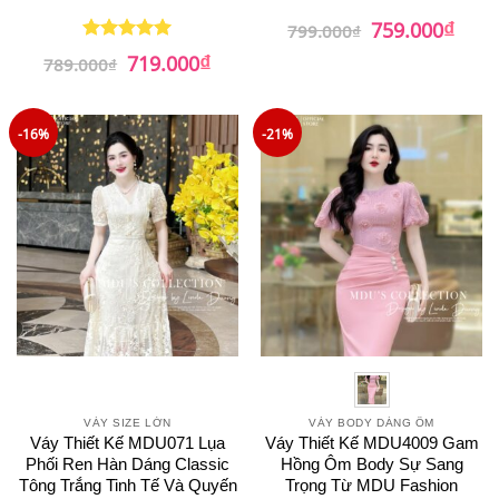
₫
Giá
Giá
759.000
799.000
₫
gốc
hiện
₫
Giá
Giá
là:
tại
719.000
Được xếp
789.000
₫
gốc
hiện
799.000₫.
là:
hạng
5
5
là:
tại
759.0
sao
789.000₫.
là:
719.000₫.
-16%
-21%
VÁY SIZE LỚN
VÁY BODY DÁNG ÔM
Váy Thiết Kế MDU071 Lụa
Váy Thiết Kế MDU4009 Gam
Phối Ren Hàn Dáng Classic
Hồng Ôm Body Sự Sang
Tông Trắng Tinh Tế Và Quyến
Trọng Từ MDU Fashion