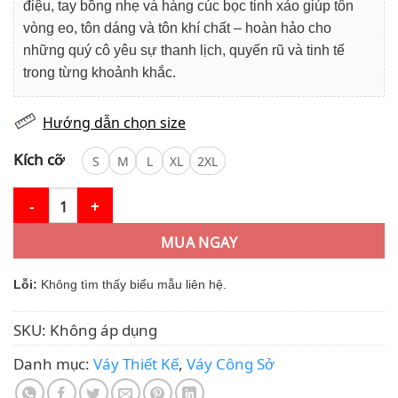
điệu, tay bồng nhẹ và hàng cúc bọc tinh xảo giúp tôn
vòng eo, tôn dáng và tôn khí chất – hoàn hảo cho
những quý cô yêu sự thanh lịch, quyến rũ và tinh tế
trong từng khoảnh khắc.
Hướng dẫn chọn size
Kích cỡ
S
M
L
XL
2XL
Váy Thiết Kế MDU5585 Lụa Twist Satin Trắng Họa Tiết Đen Dáng
MUA NGAY
Lỗi:
Không tìm thấy biểu mẫu liên hệ.
SKU:
Không áp dụng
Danh mục:
Váy Thiết Kế
,
Váy Công Sở