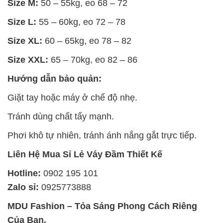
Size M:
50 – 55kg, eo 68 – 72
Size L:
55 – 60kg, eo 72 – 78
Size XL:
60 – 65kg, eo 78 – 82
Size XXL:
65 – 70kg, eo 82 – 86
Hướng dẫn bảo quản:
Giặt tay hoặc máy ở chế độ nhẹ.
Tránh dùng chất tẩy mạnh.
Phơi khô tự nhiên, tránh ánh nắng gắt trực tiếp.
Liên Hệ Mua Sỉ Lẻ Váy Đầm Thiết Kế
Hotline:
0902 195 101
Zalo sỉ:
0925773888
MDU Fashion – Tỏa Sáng Phong Cách Riêng
Của Bạn.