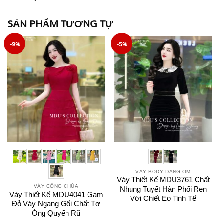
SẢN PHẨM TƯƠNG TỰ
-9%
-5%
VÁY BODY DÁNG ÔM
Váy Thiết Kế MDU3761 Chất
VÁY CÔNG CHÚA
Nhung Tuyết Hàn Phối Ren
Váy Thiết Kế MDU4041 Gam
Với Chiết Eo Tinh Tế
Đỏ Váy Ngang Gối Chất Tơ
Óng Quyến Rũ