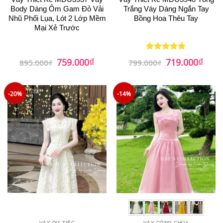
Body Dáng Ôm Gam Đỏ Vải
Trắng Váy Dáng Ngắn Tay
Nhũ Phối Lụa, Lót 2 Lớp Mềm
Bồng Hoa Thêu Tay
Mại Xẻ Trước
₫
₫
Giá
Giá
Giá
Giá
759.000
719.000
Được xếp
895.000
₫
799.000
₫
gốc
hiện
gốc
hiện
hạng
5
5
là:
tại
là:
tại
sao
895.000₫.
là:
799.000₫.
là:
759.000₫.
719.0
-20%
-14%
VÁY DỰ TIỆC
VÁY CÔNG CHÚA