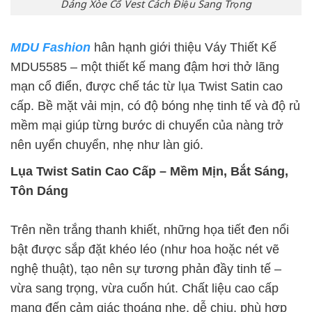
Dáng Xòe Cổ Vest Cách Điệu Sang Trọng
MDU Fashion
hân hạnh giới thiệu Váy Thiết Kế
MDU5585 – một thiết kế mang đậm hơi thở lãng
mạn cổ điển, được chế tác từ lụa Twist Satin cao
cấp. Bề mặt vải mịn, có độ bóng nhẹ tinh tế và độ rủ
mềm mại giúp từng bước di chuyển của nàng trở
nên uyển chuyển, nhẹ như làn gió.
Lụa Twist Satin Cao Cấp – Mềm Mịn, Bắt Sáng,
Tôn Dáng
Trên nền trắng thanh khiết, những họa tiết đen nổi
bật được sắp đặt khéo léo (như hoa hoặc nét vẽ
nghệ thuật), tạo nên sự tương phản đầy tinh tế –
vừa sang trọng, vừa cuốn hút. Chất liệu cao cấp
mang đến cảm giác thoáng nhẹ, dễ chịu, phù hợp