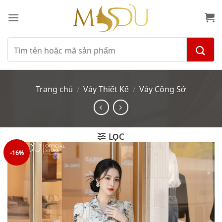
Bỏ
qua
nội
dung
Tìm
kiếm:
Trang chủ
Váy Thiết Kế
Váy Công Sở
/
/
LỌC
-16%