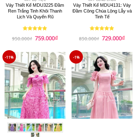
Váy Thiết Kế MDU3225 Đầm
Váy Thiết Kế MDU4131: Váy
Ren Trắng Tinh Khôi Thanh
Đầm Công Chúa Lộng Lẫy và
Lịch Và Quyến Rũ
Tinh Tế
₫
₫
Giá
Giá
Giá
Giá
759.000
729.000
Được xếp
Được xếp
950.000
₫
850.000
₫
gốc
hiện
gốc
hiện
hạng
5
5
hạng
5
5
là:
tại
là:
tại
sao
sao
950.000₫.
là:
850.000₫.
là:
759.000₫.
729.0
-11%
-1%