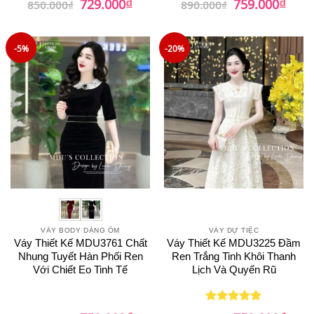
₫
₫
729.000
759.000
850.000
₫
890.000
₫
gốc
hiện
gốc
hiện
hạng
5
5
là:
tại
là:
tại
sao
850.000₫.
là:
890.000₫.
là:
729.000₫.
759.0
-5%
-20%
VÁY BODY DÁNG ÔM
VÁY DỰ TIỆC
Váy Thiết Kế MDU3761 Chất
Váy Thiết Kế MDU3225 Đầm
Nhung Tuyết Hàn Phối Ren
Ren Trắng Tinh Khôi Thanh
Với Chiết Eo Tinh Tế
Lịch Và Quyến Rũ
Giá
Giá
Giá
Giá
Được xếp