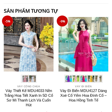
SẢN PHẨM TƯƠNG TỰ
-5%
-9%
VÁY CÔNG CHÚA
VÁY ĐI BIỂN
Váy Thiết Kế MDU4033 Nền
Váy Đi Biển MDU4127 Dáng
Trắng Hoạ Tiết Xanh In 5D Cổ
Xoè Cổ Yếm Hoa Đính Cổ –
Sơ Mi Thanh Lịch Và Cuốn
Hoa Hồng Tinh Tế
Hút
Giá
Giá
Giá
Giá