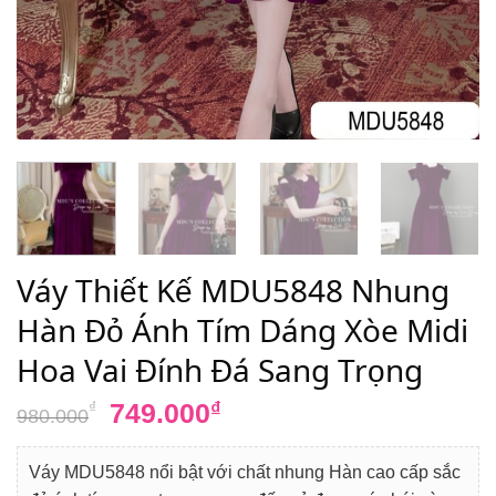
Váy Thiết Kế MDU5848 Nhung
Hàn Đỏ Ánh Tím Dáng Xòe Midi
Hoa Vai Đính Đá Sang Trọng
Giá
Giá
749.000
₫
₫
980.000
gốc
hiện
là:
tại
Váy MDU5848 nổi bật với chất nhung Hàn cao cấp sắc
980.000₫.
là: