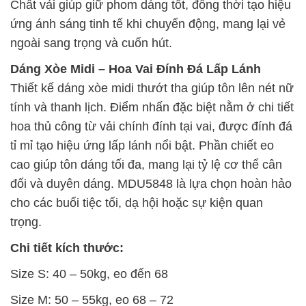
Chất vải giúp giữ phom dáng tốt, đồng thời tạo hiệu
ứng ánh sáng tinh tế khi chuyển động, mang lại vẻ
ngoài sang trọng và cuốn hút.
Dáng Xòe Midi – Hoa Vai Đính Đá Lấp Lánh
Thiết kế dáng xòe midi thướt tha giúp tôn lên nét nữ
tính và thanh lịch. Điểm nhấn đặc biệt nằm ở chi tiết
hoa thủ công từ vải chính đính tại vai, được đính đá
tỉ mỉ tạo hiệu ứng lấp lánh nổi bật. Phần chiết eo
cao giúp tôn dáng tối đa, mang lại tỷ lệ cơ thể cân
đối và duyên dáng. MDU5848 là lựa chọn hoàn hảo
cho các buổi tiệc tối, dạ hội hoặc sự kiện quan
trọng.
Chi tiết kích thước:
Size S: 40 – 50kg, eo đến 68
Size M: 50 – 55kg, eo 68 – 72