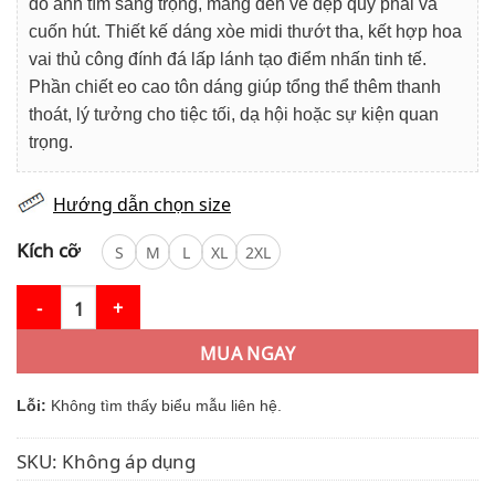
đỏ ánh tím sang trọng, mang đến vẻ đẹp quý phái và
749.000₫.
cuốn hút. Thiết kế dáng xòe midi thướt tha, kết hợp hoa
vai thủ công đính đá lấp lánh tạo điểm nhấn tinh tế.
Phần chiết eo cao tôn dáng giúp tổng thể thêm thanh
thoát, lý tưởng cho tiệc tối, dạ hội hoặc sự kiện quan
trọng.
Hướng dẫn chọn size
Kích cỡ
S
M
L
XL
2XL
Váy Thiết Kế MDU5848 Nhung Hàn Đỏ Ánh Tím Dáng Xòe Midi Ho
MUA NGAY
Lỗi:
Không tìm thấy biểu mẫu liên hệ.
SKU:
Không áp dụng