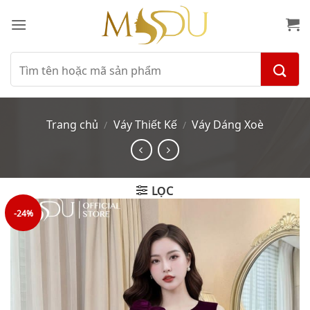
Bỏ
qua
nội
dung
Tìm
kiếm:
Trang chủ
Váy Thiết Kế
Váy Dáng Xoè
/
/
LỌC
-24%