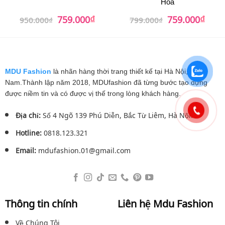
Hoa
₫
₫
Giá
Giá
Giá
Giá
759.000
759.000
950.000
₫
799.000
₫
gốc
hiện
gốc
hiện
là:
tại
là:
tại
950.000₫.
là:
799.000₫.
là:
759.000₫.
759.0
MDU Fashion
là nhãn hàng thời trang thiết kế tại Hà Nội, Việt
Nam.Thành lập năm 2018, MDUfashion đã từng bước tạo dựng
được niềm tin và có được vị thế trong lòng khách hàng.
Địa chỉ:
Số 4 Ngõ 139 Phú Diễn, Bắc Từ Liêm, Hà Nội.
Hotline:
0818.123.321
Email:
mdufashion.01@gmail.com
Thông tin chính
Liên hệ Mdu Fashion
Về Chúng Tôi