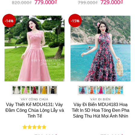
₫
₫
779.000
729.000
820.000
₫
799.000
₫
gốc
hiện
gốc
hiện
là:
tại
là:
tại
820.000₫.
là:
799.000₫.
là:
779.000₫.
729.0
-14%
-15%
VÁY CÔNG CHÚA
VÁY ĐI BIỂN
Váy Thiết Kế MDU4131: Váy
Váy Đi Biển MDU4183 Hoạ
Đầm Công Chúa Lộng Lẫy và
Tiết In 5D Hoa Tông Đen Pha
Tinh Tế
Sáng Thu Hút Mọi Ánh Nhìn
Giá
Giá
Giá
Giá
Được xếp