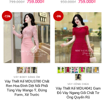
₫
₫
759.000
759.000
799.000
₫
950.000
₫
gốc
hiện
gốc
hiện
hạng
5
5
là:
tại
là:
tại
sao
799.000₫.
là:
950.000₫.
là:
759.000₫.
759.0
-15%
-9%
VÁY BODY DÁNG ÔM
Váy Thiết Kế MDU3780 Chất
VÁY CÔNG CHÚA
Ren Hoa Đính Dệt Nổi Phối
Váy Thiết Kế MDU4041 Gam
Tùng Váy Mango Ý, Đứng
Đỏ Váy Ngang Gối Chất Tơ
Form, Xẻ Trước
Óng Quyến Rũ