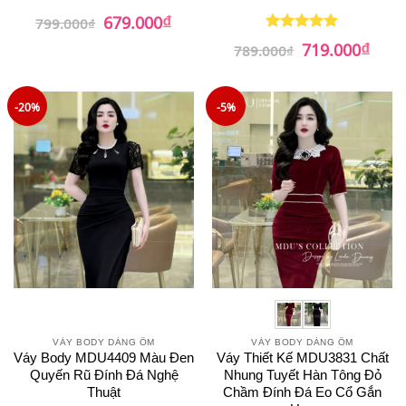
₫
Giá
Giá
679.000
799.000
₫
gốc
hiện
₫
là:
tại
Giá
Giá
719.000
Được xếp
789.000
₫
799.000₫.
là:
gốc
hiện
hạng
5
5
679.000₫.
là:
tại
sao
789.000₫.
là:
719.0
-20%
-5%
VÁY BODY DÁNG ÔM
VÁY BODY DÁNG ÔM
Váy Body MDU4409 Màu Đen
Váy Thiết Kế MDU3831 Chất
Quyến Rũ Đính Đá Nghệ
Nhung Tuyết Hàn Tông Đỏ
Thuật
Chầm Đính Đá Eo Cổ Gắn