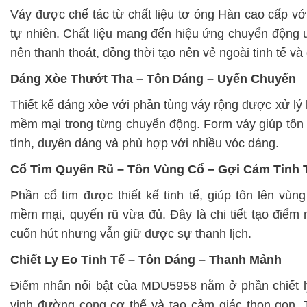
Váy được chế tác từ chất liệu tơ óng Hàn cao cấp v
tự nhiên. Chất liệu mang đến hiệu ứng chuyển động 
nên thanh thoát, đồng thời tạo nên vẻ ngoài tinh tế và
Dáng Xòe Thướt Tha – Tôn Dáng – Uyển Chuyển
Thiết kế dáng xòe với phần tùng váy rộng được xử lý 
mềm mại trong từng chuyển động. Form váy giúp tôn 
tính, duyên dáng và phù hợp với nhiều vóc dáng.
Cổ Tim Quyến Rũ – Tôn Vùng Cổ – Gợi Cảm Tinh 
Phần cổ tim được thiết kế tinh tế, giúp tôn lên vù
mềm mại, quyến rũ vừa đủ. Đây là chi tiết tạo điểm n
cuốn hút nhưng vẫn giữ được sự thanh lịch.
Chiết Ly Eo Tinh Tế – Tôn Dáng – Thanh Mảnh
Điểm nhấn nổi bật của MDU5958 nằm ở phần chiết ly
vinh đường cong cơ thể và tạo cảm giác thon gọn. T