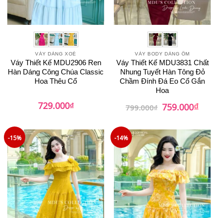
VÁY DÁNG XOÈ
VÁY BODY DÁNG ÔM
Váy Thiết Kế MDU2906 Ren
Váy Thiết Kế MDU3831 Chất
Hàn Dáng Công Chúa Classic
Nhung Tuyết Hàn Tông Đỏ
Hoa Thêu Cổ
Chầm Đính Đá Eo Cổ Gắn
Hoa
₫
729.000
₫
Giá
Giá
759.000
799.000
₫
gốc
hiện
là:
tại
799.000₫.
là:
759.0
-15%
-14%