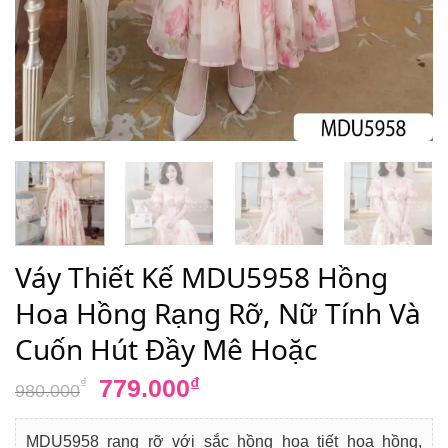
Váy Thiết Kế MDU5958 Hồng
Hoa Hồng Rạng Rỡ, Nữ Tính Và
Cuốn Hút Đầy Mê Hoặc
Giá
Giá
779.000
₫
₫
980.000
gốc
hiện
là:
tại
MDU5958 rạng rỡ với sắc hồng họa tiết hoa hồng,