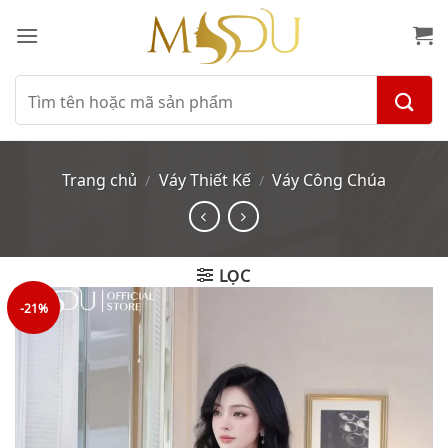
Bỏ
qua
nội
dung
Tìm
kiếm:
Trang chủ
Váy Thiết Kế
Váy Công Chúa
/
/
LỌC
-21%