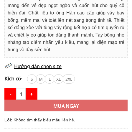
980.000₫.
là:
mang đến vẻ đẹp ngọt ngào và cuốn hút cho quý cô
779.000₫.
hiện đại. Chất liệu tơ óng Hàn cao cấp giúp váy bay
bổng, mềm mại và toát lên nét sang trọng tinh tế. Thiết
kế dáng xòe với tùng váy rộng kết hợp cổ tim quyến rũ
và chiết ly eo giúp tôn dáng thanh mảnh. Tay bồng nhẹ
nhàng tạo điểm nhấn yêu kiều, mang lại diện mạo trẻ
trung và đầy sức hút.
Hướng dẫn chọn size
Kích cỡ
S
M
L
XL
2XL
Váy Thiết Kế MDU5958 Hồng Hoa Hồng Rạng Rỡ, Nữ Tính Và Cu
MUA NGAY
Lỗi:
Không tìm thấy biểu mẫu liên hệ.