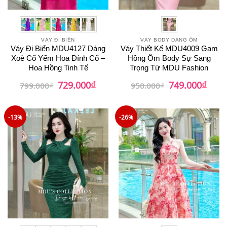
VÁY ĐI BIỂN
VÁY BODY DÁNG ÔM
Váy Đi Biển MDU4127 Dáng
Váy Thiết Kế MDU4009 Gam
Xoè Cổ Yếm Hoa Đính Cổ –
Hồng Ôm Body Sự Sang
Hoa Hồng Tinh Tế
Trọng Từ MDU Fashion
₫
₫
Giá
Giá
Giá
Giá
729.000
749.000
799.000
₫
950.000
₫
gốc
hiện
gốc
hiện
là:
tại
là:
tại
799.000₫.
là:
950.000₫.
là:
729.000₫.
749.0
-13%
-26%