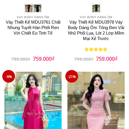
VÁY BODY DÁNG ÔM
VÁY BODY DÁNG ÔM
Váy Thiết Kế MDU3761 Chất
Váy Thiết Kế MDU3978 Váy
Nhung Tuyết Hàn Phối Ren
Body Dáng Ôm Tông Đen Vải
Với Chiết Eo Tinh Tế
Nhũ Phối Lụa, Lót 2 Lớp Mềm
Mại Xẻ Trước
₫
₫
Giá
Giá
Giá
Giá
759.000
759.000
Được xếp
799.000
₫
799.000
₫
gốc
hiện
gốc
hiện
hạng
5
5
là:
tại
là:
tại
sao
799.000₫.
là:
799.000₫.
là:
759.000₫.
759.0
-9%
-21%