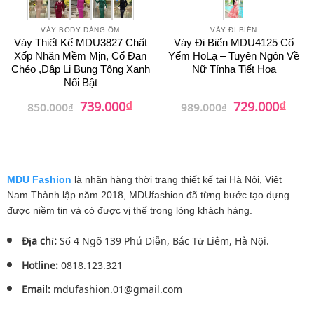
VÁY BODY DÁNG ÔM
VÁY ĐI BIỂN
Váy Thiết Kế MDU3827 Chất
Váy Đi Biển MDU4125 Cổ
Xốp Nhăn Mềm Mịn, Cổ Đan
Yếm HoLạ – Tuyên Ngôn Về
Chéo ,Dập Li Bụng Tông Xanh
Nữ Tínhạ Tiết Hoa
Nổi Bật
₫
₫
Giá
Giá
Giá
Giá
739.000
729.000
850.000
₫
989.000
₫
gốc
hiện
gốc
hiện
là:
tại
là:
tại
850.000₫.
là:
989.000₫.
là:
739.000₫.
729.0
MDU Fashion
là nhãn hàng thời trang thiết kế tại Hà Nội, Việt
Nam.Thành lập năm 2018, MDUfashion đã từng bước tạo dựng
được niềm tin và có được vị thế trong lòng khách hàng.
Địa chỉ:
Số 4 Ngõ 139 Phú Diễn, Bắc Từ Liêm, Hà Nội.
Hotline:
0818.123.321
Email:
mdufashion.01@gmail.com