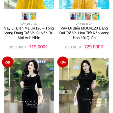
VÁY ĐI BIỂN
VÁY ĐI BIỂN
Váy Đi Biển MDU4126 – Tông
Váy Đi Biển MDU4129 Dáng
Vàng Dáng Trễ Vai Quyến Rũ
Dài Trễ Vai Hoạ Tiết Nền Vàng
Mọi Ánh Nhìn
Hoa Lôi Quấn
₫
₫
Giá
Giá
Giá
Giá
719.000
729.000
850.000
₫
850.000
₫
gốc
hiện
gốc
hiện
là:
tại
là:
tại
850.000₫.
là:
850.000₫.
là:
719.000₫.
729.0
-5%
-5%