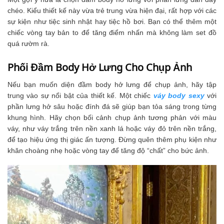
chéo. Kiểu thiết kế này vừa trẻ trung vừa hiện đại, rất hợp với các
sự kiện như tiệc sinh nhật hay tiệc hồ bơi. Bạn có thể thêm một
chiếc vòng tay bản to để tăng điểm nhấn mà không làm set đồ
quá rườm rà.
Phối Đầm Body Hở Lưng Cho Chụp Ảnh
Nếu bạn muốn diện đầm body hở lưng để chụp ảnh, hãy tập
trung vào sự nổi bật của thiết kế. Một chiếc
váy body sexy
với
phần lưng hở sâu hoặc đính đá sẽ giúp bạn tỏa sáng trong từng
khung hình. Hãy chọn bối cảnh chụp ảnh tương phản với màu
váy, như váy trắng trên nền xanh lá hoặc váy đỏ trên nền trắng,
để tạo hiệu ứng thị giác ấn tượng. Đừng quên thêm phụ kiện như
khăn choàng nhẹ hoặc vòng tay để tăng độ “chất” cho bức ảnh.