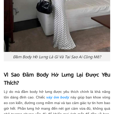
Đầm Body Hở Lưng Là Gì Và Tại Sao Ai Cũng Mê?
Vì Sao Đầm Body Hở Lưng Lại Được Yêu
Thích?
Lý do mà đầm body hở lưng được yêu thích chính là khả năng
tôn dáng đỉnh cao. Chiếc
váy ôm body
này giúp bạn khoe vòng
eo con kiến, đường cong mềm mại và tạo cảm giác tự tin hơn bao
giờ hết. Phần lưng hở mang đến nét gợi cảm vừa đủ, không quá
phô trương nhưng vẫn đủ để khiến mọi ánh mắt đổ dồn về bạn.