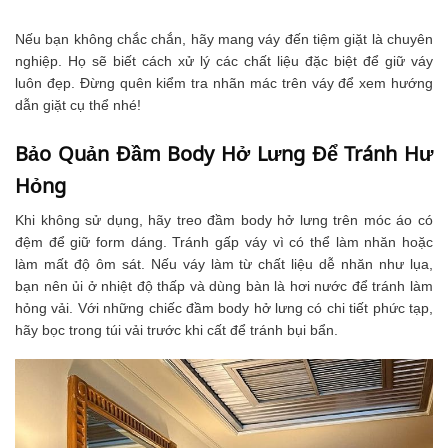
Nếu bạn không chắc chắn, hãy mang váy đến tiệm giặt là chuyên
nghiệp. Họ sẽ biết cách xử lý các chất liệu đặc biệt để giữ váy
luôn đẹp. Đừng quên kiểm tra nhãn mác trên váy để xem hướng
dẫn giặt cụ thể nhé!
Bảo Quản Đầm Body Hở Lưng Để Tránh Hư
Hỏng
Khi không sử dụng, hãy treo đầm body hở lưng trên móc áo có
đệm để giữ form dáng. Tránh gấp váy vì có thể làm nhăn hoặc
làm mất độ ôm sát. Nếu váy làm từ chất liệu dễ nhăn như lụa,
bạn nên ủi ở nhiệt độ thấp và dùng bàn là hơi nước để tránh làm
hỏng vải. Với những chiếc đầm body hở lưng có chi tiết phức tạp,
hãy bọc trong túi vải trước khi cất để tránh bụi bẩn.