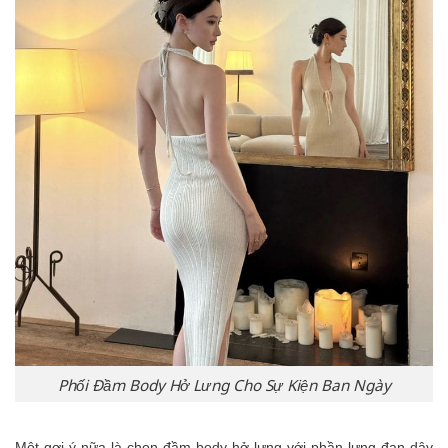
Phối Đầm Body Hở Lưng Cho Sự Kiện Ban Ngày
Một gợi ý nữa là chọn đầm body hở lưng với phần lưng đan dây