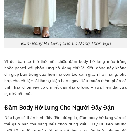
Đầm Body Hở Lưng Cho Cô Nàng Thon Gọn
Ví dụ, bạn có thể thử một chiếc đầm body hở lưng màu trắng
hoặc pastel với phần lưng hở dạng chữ V. Kiểu dáng này không
chỉ giúp bạn trông cao hơn mà còn tạo cảm giác nhẹ nhàng, phù
hợp cho cả tiệc tối lẫn sự kiện ban ngày. Nếu muốn thêm phần cá
tính, hãy chọn váy có chi tiết đan dây ở lưng – vừa hiện đại vừa
cực kỳ bắt mắt.
Đầm Body Hở Lưng Cho Người Đầy Đặn
Nếu bạn có thân hình đầy đặn, đừng lo, đầm body hở lưng vẫn có
thể giúp bạn tỏa sáng nếu chọn đúng kiểu. Hãy ưu tiên những
thiết kế có độ co giãn tốt, như vải thun cao cấp hoặc nhung, để