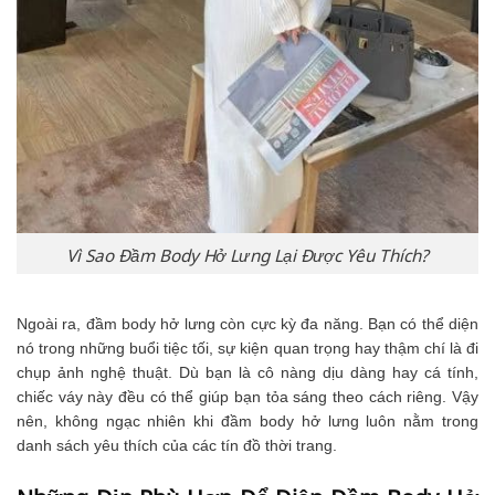
Vì Sao Đầm Body Hở Lưng Lại Được Yêu Thích?
Ngoài ra, đầm body hở lưng còn cực kỳ đa năng. Bạn có thể diện
nó trong những buổi tiệc tối, sự kiện quan trọng hay thậm chí là đi
chụp ảnh nghệ thuật. Dù bạn là cô nàng dịu dàng hay cá tính,
chiếc váy này đều có thể giúp bạn tỏa sáng theo cách riêng. Vậy
nên, không ngạc nhiên khi đầm body hở lưng luôn nằm trong
danh sách yêu thích của các tín đồ thời trang.
Những Dịp Phù Hợp Để Diện Đầm Body Hở