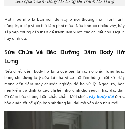
Bảo Quản Đầm Body Hở Lưng Để Tránh Hư Hỏng
Một mẹo nhỏ là bạn nên để váy ở nơi thoáng mát, tránh ánh
nắng trực tiếp vì có thể làm phai màu. Nếu bạn có nhiều váy, hãy
sắp xếp chúng cẩn thận để tránh làm xước các chi tiết như sequin
hay đính đá.
Sửa Chữa Và Bảo Dưỡng Đầm Body Hở
Lưng
Nếu chiếc đầm body hở lưng của bạn bị rách ở phần lưng hoặc
bung chỉ, đừng tự ý sửa tại nhà vì có thể làm hỏng thiết kế. Hãy
mang đến tiệm may chuyên nghiệp để họ xử lý. Ngoài ra, bạn
nên kiểm tra định kỳ các chi tiết như đính đá, sequin hay dây đan
để đảm bảo chúng luôn chắc chắn. Một chiếc
váy body dài
được
bảo quản tốt sẽ giúp bạn sử dụng lâu dài mà vẫn đẹp như mới.