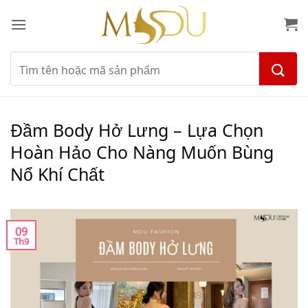
Bỏ
qua
nội
dung
Tìm
kiếm:
Đầm Body Hở Lưng – Lựa Chọn
Hoàn Hảo Cho Nàng Muốn Bùng
Nổ Khí Chất
09
Th9