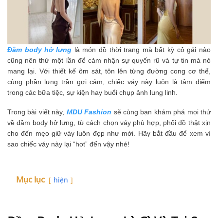
Đầm body hở lưng
là món đồ thời trang mà bất kỳ cô gái nào
cũng nên thử một lần để cảm nhận sự quyến rũ và tự tin mà nó
mang lại. Với thiết kế ôm sát, tôn lên từng đường cong cơ thể,
cùng phần lưng trần gợi cảm, chiếc váy này luôn là tâm điểm
trong các bữa tiệc, sự kiện hay buổi chụp ảnh lung linh.
Trong bài viết này,
MDU Fashion
sẽ cùng bạn khám phá mọi thứ
về đầm body hở lưng, từ cách chọn váy phù hợp, phối đồ thật xịn
cho đến mẹo giữ váy luôn đẹp như mới. Hãy bắt đầu để xem vì
sao chiếc váy này lại “hot” đến vậy nhé!
Mục lục
hiện