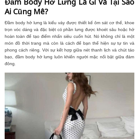
Đầm Body Hở Lưng Là Gì Và Tại Sao
Ai Cũng Mê?
Đầm body hở lưng là kiểu váy được thiết kế ôm sát cơ thể, khoe
trọn vóc dáng và đặc biệt có phần lưng được khoét sâu hoặc hở
hoàn toàn để tạo điểm nhấn siêu cuốn hút. Nó không chỉ là một
món đồ thời trang mà còn là cách để bạn thể hiện sự tự tin và
phong cách riêng. Với sự kết hợp giữa nét thanh lịch và chút táo
bạo, đầm body hở lưng luôn khiến người mặc nổi bật giữa đám
đông.