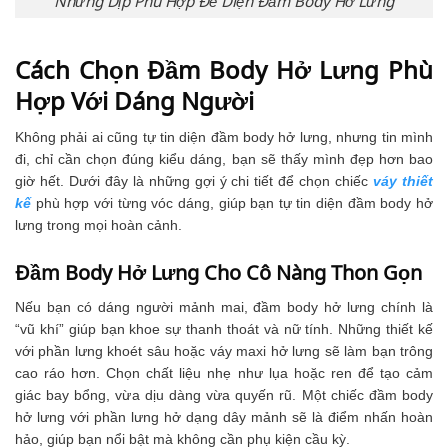
Cách Chọn Đầm Body Hở Lưng Phù
Hợp Với Dáng Người
Không phải ai cũng tự tin diện đầm body hở lưng, nhưng tin mình
đi, chỉ cần chọn đúng kiểu dáng, bạn sẽ thấy mình đẹp hơn bao
giờ hết. Dưới đây là những gợi ý chi tiết để chọn chiếc
váy thiết
kế
phù hợp với từng vóc dáng, giúp bạn tự tin diện đầm body hở
lưng trong mọi hoàn cảnh.
Đầm Body Hở Lưng Cho Cô Nàng Thon Gọn
Nếu bạn có dáng người mảnh mai, đầm body hở lưng chính là
“vũ khí” giúp bạn khoe sự thanh thoát và nữ tính. Những thiết kế
với phần lưng khoét sâu hoặc váy maxi hở lưng sẽ làm bạn trông
cao ráo hơn. Chọn chất liệu nhẹ như lụa hoặc ren để tạo cảm
giác bay bổng, vừa dịu dàng vừa quyến rũ. Một chiếc đầm body
hở lưng với phần lưng hở dạng dây mảnh sẽ là điểm nhấn hoàn
hảo, giúp bạn nổi bật mà không cần phụ kiện cầu kỳ.