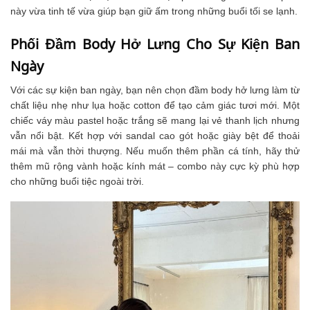
này vừa tinh tế vừa giúp bạn giữ ấm trong những buổi tối se lạnh.
Phối Đầm Body Hở Lưng Cho Sự Kiện Ban
Ngày
Với các sự kiện ban ngày, bạn nên chọn đầm body hở lưng làm từ
chất liệu nhẹ như lụa hoặc cotton để tạo cảm giác tươi mới. Một
chiếc váy màu pastel hoặc trắng sẽ mang lại vẻ thanh lịch nhưng
vẫn nổi bật. Kết hợp với sandal cao gót hoặc giày bệt để thoải
mái mà vẫn thời thượng. Nếu muốn thêm phần cá tính, hãy thử
thêm mũ rộng vành hoặc kính mát – combo này cực kỳ phù hợp
cho những buổi tiệc ngoài trời.