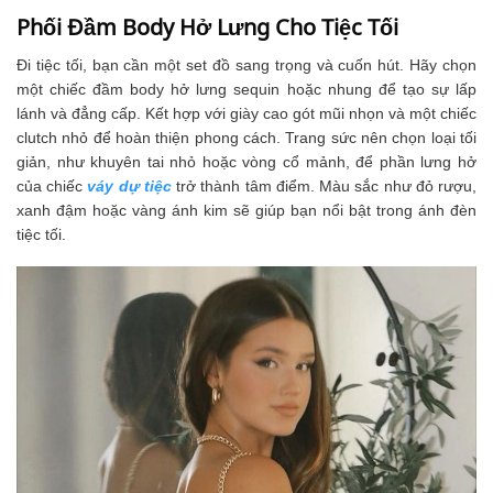
Phối Đầm Body Hở Lưng Cho Tiệc Tối
Đi tiệc tối, bạn cần một set đồ sang trọng và cuốn hút. Hãy chọn
một chiếc đầm body hở lưng sequin hoặc nhung để tạo sự lấp
lánh và đẳng cấp. Kết hợp với giày cao gót mũi nhọn và một chiếc
clutch nhỏ để hoàn thiện phong cách. Trang sức nên chọn loại tối
giản, như khuyên tai nhỏ hoặc vòng cổ mảnh, để phần lưng hở
của chiếc
váy dự tiệc
trở thành tâm điểm. Màu sắc như đỏ rượu,
xanh đậm hoặc vàng ánh kim sẽ giúp bạn nổi bật trong ánh đèn
tiệc tối.