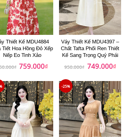
áy Thiết Kế MDU4884
Váy Thiết Kế MDU4397 –
 Tiết Hoa Hồng Đỏ Xếp
Chất Tafta Phối Ren Thiết
Nếp Eo Tinh Xảo
Kế Sang Trọng Quý Phái
759.000
749.000
Giá
₫
Giá
Giá
₫
Giá
50.000
₫
950.000
₫
gốc
hiện
gốc
hiện
là:
tại
là:
tại
950.000₫.
là:
950.000₫.
là:
759.000₫.
749.000₫
%
-25%