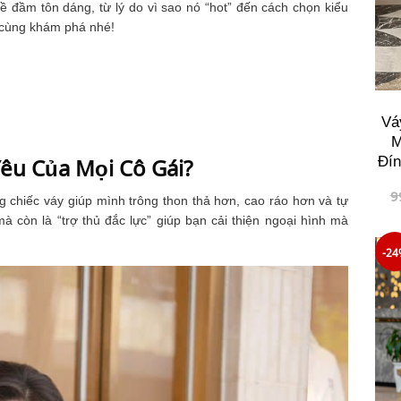
 về đầm tôn dáng, từ lý do vì sao nó “hot” đến cách chọn kiểu
y cùng khám phá nhé!
Vá
M
Yêu Của Mọi Cô Gái?
Đín
9
chiếc váy giúp mình trông thon thả hơn, cao ráo hơn và tự
à còn là “trợ thủ đắc lực” giúp bạn cải thiện ngoại hình mà
-24