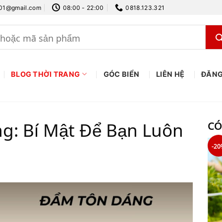
.01@gmail.com
08:00 - 22:00
0818.123.321
BLOG THỜI TRANG
GÓC BIỂN
LIÊN HỆ
ĐĂNG
: Bí Mật Để Bạn Luôn
CÓ
-20