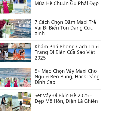
luận
Mùa Hè Chuẩn Gu Phái Đẹp
ở
Không
6
có
Kiểu
bình
7 Cách Chọn Đầm Maxi Trễ
Chân
luận
Vai Đi Biển Tôn Dáng Cực
Váy
ở
Xinh
Đi
Gợi
Không
Biển
Ý
có
Khám Phá Phong Cách Thời
Đẹp
Thời
bình
Trang Đi Biển Của Sao Việt
Chuẩn
Trang
luận
2025
Hot
Đi
ở
Girl
Không
Biển
7
có
5+ Mẹo Chọn Váy Maxi Cho
Mùa
Cách
bình
Người Béo Bụng, Hack Dáng
Hè
Chọn
luận
Đỉnh Cao
Chuẩn
Đầm
ở
Gu
Không
Maxi
Khám
Phái
có
Set Váy Đi Biển Hè 2025 –
Trễ
Phá
Đẹp
bình
Đẹp Mê Hồn, Diện Là Ghiền
Vai
Phong
luận
Đi
Không
Cách
ở
Biển
có