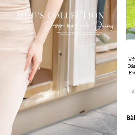
Vá
Dá
Đi
8
Bài