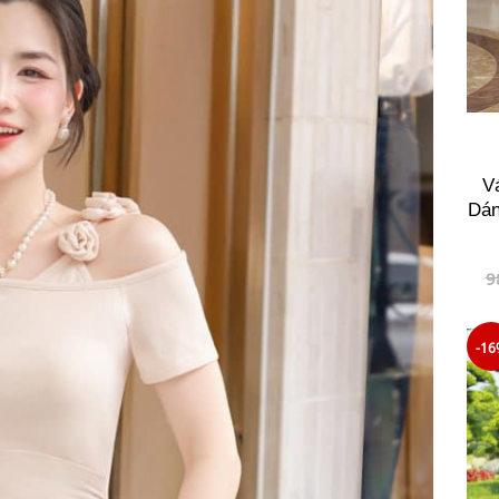
V
Dán
9
-16