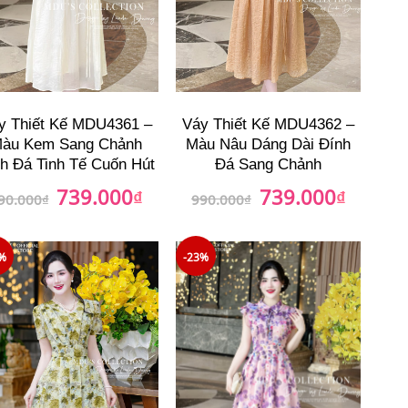
y Thiết Kế MDU4361 –
Váy Thiết Kế MDU4362 –
àu Kem Sang Chảnh
Màu Nâu Dáng Dài Đính
h Đá Tinh Tế Cuốn Hút
Đá Sang Chảnh
739.000
739.000
Giá
₫
Giá
Giá
₫
Giá
90.000
₫
990.000
₫
gốc
hiện
gốc
hiện
là:
tại
là:
tại
990.000₫.
là:
990.000₫.
là:
739.000₫.
739.000₫
%
-23%