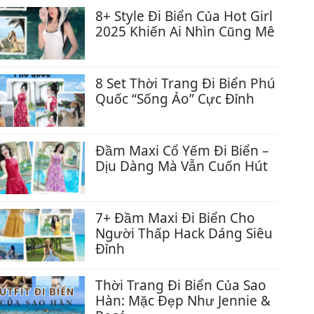
Thời
5+
Tôn
bình
8+ Style Đi Biển Của Hot Girl
Trang
Mẹo
Dáng
luận
2025 Khiến Ai Nhìn Cũng Mê
Đi
Chọn
Cực
ở
Biển
Không
Váy
Xinh
Set
Của
có
Maxi
Váy
Sao
bình
8 Set Thời Trang Đi Biển Phú
Cho
Đi
Việt
luận
Quốc “Sống Ảo” Cực Đỉnh
Người
Biển
2025
ở
Béo
Không
Hè
8+
Bụng,
có
2025
Style
Hack
bình
Đầm Maxi Cổ Yếm Đi Biển –
–
Đi
Dáng
luận
Dịu Dàng Mà Vẫn Cuốn Hút
Đẹp
Biển
Đỉnh
ở
Mê
Không
Của
Cao
8
Hồn,
có
Hot
Set
Diện
bình
7+ Đầm Maxi Đi Biển Cho
Girl
Thời
Là
luận
Người Thấp Hack Dáng Siêu
2025
Trang
Ghiền
ở
Đỉnh
Khiến
Đi
Đầm
Ai
Không
Biển
Maxi
Nhìn
có
Thời Trang Đi Biển Của Sao
Phú
Cổ
Cũng
bình
Hàn: Mặc Đẹp Như Jennie &
Quốc
Yếm
Mê
luận