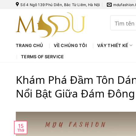
Bỏ
Số 4 Ngõ 139 Phú Diễn, Bắc Từ Liêm, Hà Nội
mdufashion
qua
nội
Tìm
kiếm:
dung
TRANG CHỦ
VỀ CHÚNG TÔI
VÁY THIẾT KẾ
TERMS OF SERVICE
Khám Phá Đầm Tôn Dáng
Nổi Bật Giữa Đám Đông
15
Th9