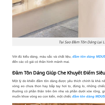
BỘ SƯU TẬP BLOG THỜI TRANG
Gợi Ý Đầm Dự Tiệc Cưới Tuổi 40 – Đẹp Tinh Tế Khó
Cưỡng
Tại Sao Đầm Tôn Dáng Lại L
ham dự tiệc cưới không chỉ là một sự kiện vui vẻ mà còn là dịp
V
để bạn khẳng định gu thẩm mỹ...
Với đủ kiểu dáng, màu sắc và chất liệu,
đầm tôn dáng MDU
đến các cô gái có thân hình mảnh mai.
Đầm Tôn Dáng Giúp Che Khuyết Điểm Siêu
Một lý do khiến đầm tôn dáng được yêu thích chính là khả nă
vòng eo chưa thon hay bắp tay hơi to, đừng lo, những ch
thường có phần thân trên ôm nhẹ và phần dưới xòe rộng, giú
muốn khoe vòng eo con kiến, một chiếc
đầm tôn dáng MDU5