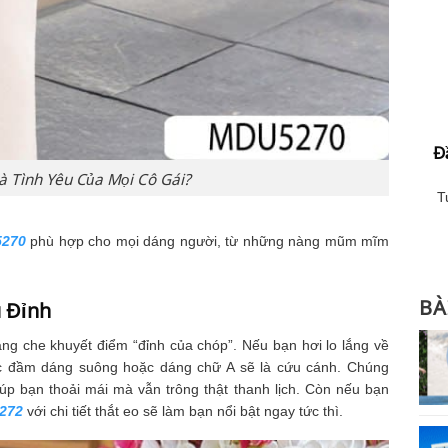
BỘ SƯU TẬP BLOG THỜI TRANG
Top 10+ Mẫu Váy Hồng Pastel Dự Tiệc Đẹp Nhẹ
Đ
Nhàng Từ MDU Fashion
à Tình Yêu Của Mọi Cô Gái?
áy hồng pastel dự tiệc là lựa chọn hoàn hảo cho những buổi
T
tiệc sang trọng, mang đến vẻ đẹp dịu dàng, nữ...
5270
phù hợp cho mọi dáng người, từ những nàng mũm mĩm
BÀ
 Đỉnh
ng che khuyết điểm “đỉnh của chóp”. Nếu bạn hơi lo lắng về
iếc đầm dáng suông hoặc dáng chữ A sẽ là cứu cánh. Chúng
p bạn thoải mái mà vẫn trông thật thanh lịch. Còn nếu bạn
272
với chi tiết thắt eo sẽ làm bạn nổi bật ngay tức thì.