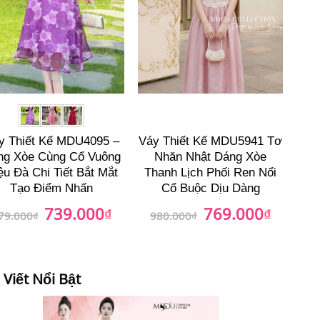
y Thiết Kế MDU4095 –
Váy Thiết Kế MDU5941 Tơ
ng Xòe Cùng Cổ Vuông
Nhăn Nhật Dáng Xòe
ệu Đà Chi Tiết Bắt Mắt
Thanh Lịch Phối Ren Nổi
Tạo Điểm Nhấn
Cổ Buộc Dịu Dàng
739.000
769.000
Giá
₫
Giá
Giá
₫
Giá
79.000
₫
980.000
₫
gốc
hiện
gốc
hiện
là:
tại
là:
tại
879.000₫.
là:
980.000₫.
là:
739.000₫.
769.000₫
 Viết Nổi Bật