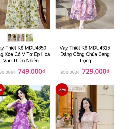
áy Thiết Kế MDU4850
Váy Thiết Kế MDU4315
g Xòe Cổ V Tơ Ép Hoa
Dáng Công Chúa Sang
Văn Thiên Nhiên
Trọng
749.000
729.000
Giá
₫
Giá
Giá
₫
Giá
80.000
₫
950.000
₫
gốc
hiện
gốc
hiện
là:
tại
là:
tại
980.000₫.
là:
950.000₫.
là:
749.000₫.
729.000₫
%
-22%