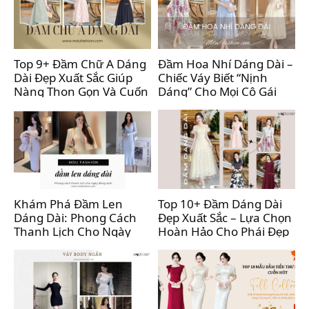
Top 9+ Đầm Chữ A Dáng
Đầm Hoa Nhí Dáng Dài –
Dài Đẹp Xuất Sắc Giúp
Chiếc Váy Biết “Nịnh
Nàng Thon Gọn Và Cuốn
Dáng” Cho Mọi Cô Gái
Hút
Hiện Đại
Khám Phá Đầm Len
Top 10+ Đầm Dáng Dài
Dáng Dài: Phong Cách
Đẹp Xuất Sắc – Lựa Chọn
Thanh Lịch Cho Ngày
Hoàn Hảo Cho Phái Đẹp
Đông Lạnh
Sành Điệu