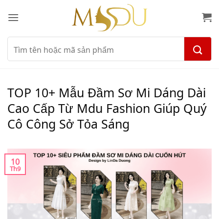
Bỏ
qua
nội
dung
Tìm
kiếm:
TOP 10+ Mẫu Đầm Sơ Mi Dáng Dài
Cao Cấp Từ Mdu Fashion Giúp Quý
Cô Công Sở Tỏa Sáng
10
Th9