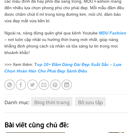
các mẫu đính đá hay phối đai sang trọng, MDU Fashion mang
đến nhiều lựa chọn phong phú cho phái đẹp. Mỗi mẫu đầm đều
được chăm chút tỉ mỉ trong từng đường kim, mũi chỉ, đảm bảo
vừa đẹp mắt vừa bền bỉ.
Ngoài ra, nàng đừng quên ghé qua kênh Youtube
MDU Fashion
– nơi luôn cập nhật xu hướng thời trang mới nhất, giúp nàng
khẳng định phong cách cá nhân và tỏa sáng tự tin trong mọi
khoảnh khắc!
>>> Xem thêm: T
op 10+ Đầm Dáng Dài Đẹp Xuất Sắc – Lựa
Chọn Hoàn Hảo Cho Phái Đẹp Sành Điệu
Danh mục:
Blog thời trang
Bộ sưu tập
Bài viết cùng chủ đề: