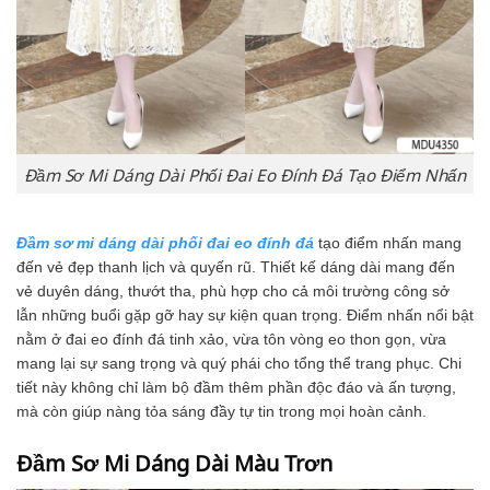
Đầm Sơ Mi Dáng Dài Phối Đai Eo Đính Đá Tạo Điểm Nhấn
Đầm sơ mi dáng dài phối đai eo đính đá
tạo điểm nhấn mang
đến vẻ đẹp thanh lịch và quyến rũ. Thiết kế dáng dài mang đến
vẻ duyên dáng, thướt tha, phù hợp cho cả môi trường công sở
lẫn những buổi gặp gỡ hay sự kiện quan trọng. Điểm nhấn nổi bật
nằm ở đai eo đính đá tinh xảo, vừa tôn vòng eo thon gọn, vừa
mang lại sự sang trọng và quý phái cho tổng thể trang phục. Chi
tiết này không chỉ làm bộ đầm thêm phần độc đáo và ấn tượng,
mà còn giúp nàng tỏa sáng đầy tự tin trong mọi hoàn cảnh.
Đầm Sơ Mi Dáng Dài Màu Trơn