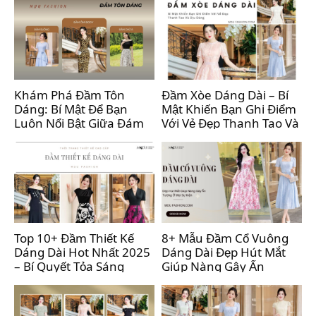
Khám Phá Đầm Tôn
Đầm Xòe Dáng Dài – Bí
Dáng: Bí Mật Để Bạn
Mật Khiến Bạn Ghi Điểm
Luôn Nổi Bật Giữa Đám
Với Vẻ Đẹp Thanh Tao Và
Đông
Dịu Dàng
Top 10+ Đầm Thiết Kế
8+ Mẫu Đầm Cổ Vuông
Dáng Dài Hot Nhất 2025
Dáng Dài Đẹp Hút Mắt
– Bí Quyết Tỏa Sáng
Giúp Nàng Gây Ấn
Thanh Lịch Cho Nàng
Tượng Ở Mọi Sự Kiện