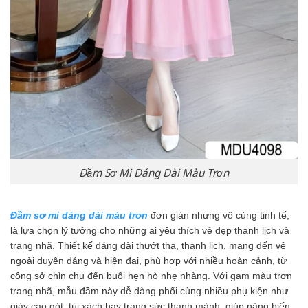
Đầm Sơ Mi Dáng Dài Màu Trơn
Đầm sơ mi dáng dài màu trơn
đơn giản nhưng vô cùng tinh tế,
là lựa chọn lý tưởng cho những ai yêu thích vẻ đẹp thanh lịch và
trang nhã. Thiết kế dáng dài thướt tha, thanh lịch, mang đến vẻ
ngoài duyên dáng và hiện đại, phù hợp với nhiều hoàn cảnh, từ
công sở chỉn chu đến buổi hẹn hò nhẹ nhàng. Với gam màu trơn
trang nhã, mẫu đầm này dễ dàng phối cùng nhiều phụ kiện như
giày cao gót, túi xách hay trang sức thanh mảnh, giúp nàng biến