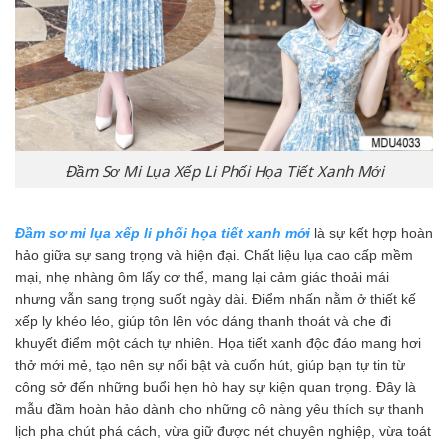
Đầm Sơ Mi Lụa Xếp Li Phối Họa Tiết Xanh Mới
Đầm sơ mi lụa xếp li phối họa tiết xanh mới
là sự kết hợp hoàn
hảo giữa sự sang trọng và hiện đại. Chất liệu lụa cao cấp mềm
mại, nhẹ nhàng ôm lấy cơ thể, mang lại cảm giác thoải mái
nhưng vẫn sang trọng suốt ngày dài. Điểm nhấn nằm ở thiết kế
xếp ly khéo léo, giúp tôn lên vóc dáng thanh thoát và che đi
khuyết điểm một cách tự nhiên. Họa tiết xanh độc đáo mang hơi
thở mới mẻ, tạo nên sự nổi bật và cuốn hút, giúp bạn tự tin từ
công sở đến những buổi hẹn hò hay sự kiện quan trọng. Đây là
mẫu đầm hoàn hảo dành cho những cô nàng yêu thích sự thanh
lịch pha chút phá cách, vừa giữ được nét chuyên nghiệp, vừa toát