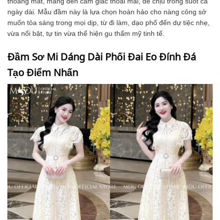
thoáng mát, mang đến cảm giác thoải mái, dễ chịu trong suốt cả
ngày dài. Mẫu đầm này là lựa chọn hoàn hảo cho nàng công sở
muốn tỏa sáng trong mọi dịp, từ đi làm, dạo phố đến dự tiệc nhẹ,
vừa nổi bật, tự tin vừa thể hiện gu thẩm mỹ tinh tế.
Đầm Sơ Mi Dáng Dài Phối Đai Eo Đính Đá
Tạo Điểm Nhấn