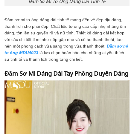
Đầm Sơ Mi Tơ Óng Dáng Dài Tinh Tế
Đầm sơ mi tơ óng dáng dài tinh tế mang đến vẻ đẹp dịu dàng,
thanh lịch cho phái đẹp. Chất liệu tơ óng cao cấp nhẹ nhàng ôm
dáng, tôn lên sự quyến rũ và nữ tính. Thiết kế dáng dài kết hợp
với các chi tiết tỉ mỉ như nếp gấp nhẹ và cổ áo thanh thoát, tạo
nên một phong cách vừa sang trọng vừa thanh thoát.
Đầm sơ mi
tơ óng MDU4023
là lựa chọn hoàn hảo cho những ai yêu thích
sự tinh tế và thanh lịch trong từng chi tiết.
Đầm Sơ Mi Dáng Dài Tay Phồng Duyên Dáng