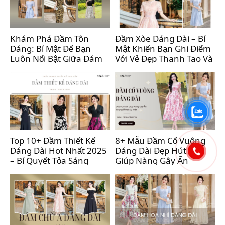
Khám Phá Đầm Tôn
Đầm Xòe Dáng Dài – Bí
Dáng: Bí Mật Để Bạn
Mật Khiến Bạn Ghi Điểm
Luôn Nổi Bật Giữa Đám
Với Vẻ Đẹp Thanh Tao Và
Đông
Dịu Dàng
Top 10+ Đầm Thiết Kế
8+ Mẫu Đầm Cổ Vuông
Dáng Dài Hot Nhất 2025
Dáng Dài Đẹp Hút Mắt
– Bí Quyết Tỏa Sáng
Giúp Nàng Gây Ấn
Thanh Lịch Cho Nàng
Tượng Ở Mọi Sự Kiện