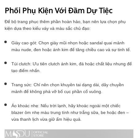
Phối Phụ Kiện Với Đầm Dự Tiệc
Để bộ trang phục thêm phần hoàn hảo, bạn nên lựa chọn phụ
kiện dựa theo kiểu váy và màu sắc chủ đạo:
Giày cao gót: Chọn giày mũi nhọn hoặc sandal quai mảnh
màu nude, đen hoặc ánh kim để tăng chiều cao và sự tinh tế.
Túi clutch: Ưu tiên clutch ánh kim, đá hoặc chất liệu nhung để
tạo điểm nhấn.
Trang sức: Chỉ nên chọn khuyên tai dạng dài, dây chuyền
mảnh để không phá vỡ bố cục phần cổ vuông.
Áo khoác nhẹ: Nếu trời lạnh, hãy khoác ngoài một chiếc
blazer ôm nhẹ màu trung tính như trắng sữa, be hoặc đen –
vừa thanh lịch vừa giữ ấm hiệu quả.