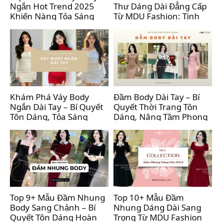
Ngắn Hot Trend 2025
Thư Dáng Dài Đẳng Cấp
Khiến Nàng Tỏa Sáng
Từ MDU Fashion: Tinh
Trong Mọi Sự Kiện
Hoa Thời Trang Dành
Riêng Cho Quý Cô
Khám Phá Váy Body
Đầm Body Dài Tay – Bí
Ngắn Dài Tay – Bí Quyết
Quyết Thời Trang Tôn
Tôn Dáng, Tỏa Sáng
Dáng, Nâng Tầm Phong
Trong Mọi Sự Kiện
Cách
Top 9+ Mẫu Đầm Nhung
Top 10+ Mẫu Đầm
Body Sang Chảnh – Bí
Nhung Dáng Dài Sang
Quyết Tôn Dáng Hoàn
Trọng Từ MDU Fashion