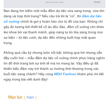
Bạn đang tìm kiếm một mẫu đầm dự tiệc vừa sang trọng, vừa tôn
dáng và hợp thời trang? Nếu câu trả lời là “có”, thì
đầm dự tiệc
cổ vuông
chính là gợi ý hoàn hảo cho tủ đồ của bạn. Không chỉ
gây ấn tượng bởi thiết kế cổ áo độc đáo, đầm cổ vuông còn khéo
léo khoe bờ vai thanh mảnh, giúp nàng tự tin tỏa sáng trong mọi
sự kiện – từ tiệc cưới, dạ tiệc đến những buổi họp mặt quan
trọng.
Không quá cầu kỳ nhưng luôn nổi bật, không quá hở nhưng vẫn
đầy cuốn hút – mẫu đầm dự tiệc cổ vuông chinh phục hàng nghìn
tín đồ thời trang bởi sự tinh tế mà nó mang lại. Vậy điều gì đã
khiến kiểu đầm này trở thành xu hướng thời thượng trong các
buổi tiệc sang chảnh? Hãy cùng
MDU Fashion
khám phá chi tiết
ngay trong bài viết dưới đây!
Mục lục
hiện