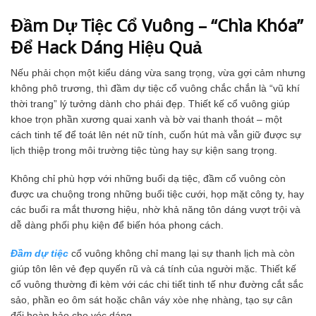
Đầm Dự Tiệc Cổ Vuông – “Chìa Khóa”
Để Hack Dáng Hiệu Quả
Nếu phải chọn một kiểu dáng vừa sang trọng, vừa gợi cảm nhưng
không phô trương, thì đầm dự tiệc cổ vuông chắc chắn là “vũ khí
thời trang” lý tưởng dành cho phái đẹp. Thiết kế cổ vuông giúp
khoe trọn phần xương quai xanh và bờ vai thanh thoát – một
cách tinh tế để toát lên nét nữ tính, cuốn hút mà vẫn giữ được sự
lịch thiệp trong môi trường tiệc tùng hay sự kiện sang trọng.
Không chỉ phù hợp với những buổi dạ tiệc, đầm cổ vuông còn
được ưa chuộng trong những buổi tiệc cưới, họp mặt công ty, hay
các buổi ra mắt thương hiệu, nhờ khả năng tôn dáng vượt trội và
dễ dàng phối phụ kiện để biến hóa phong cách.
Đầm dự tiệc
cổ vuông không chỉ mang lại sự thanh lịch mà còn
giúp tôn lên vẻ đẹp quyến rũ và cá tính của người mặc. Thiết kế
cổ vuông thường đi kèm với các chi tiết tinh tế như đường cắt sắc
sảo, phần eo ôm sát hoặc chân váy xòe nhẹ nhàng, tạo sự cân
đối hoàn hảo cho vóc dáng.