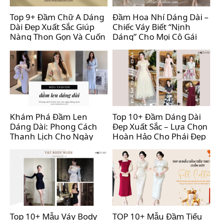
Top 9+ Đầm Chữ A Dáng
Đầm Hoa Nhí Dáng Dài –
Dài Đẹp Xuất Sắc Giúp
Chiếc Váy Biết “Nịnh
Nàng Thon Gọn Và Cuốn
Dáng” Cho Mọi Cô Gái
Hút
Hiện Đại
Khám Phá Đầm Len
Top 10+ Đầm Dáng Dài
Dáng Dài: Phong Cách
Đẹp Xuất Sắc – Lựa Chọn
Thanh Lịch Cho Ngày
Hoàn Hảo Cho Phái Đẹp
Đông Lạnh
Sành Điệu
Top 10+ Mẫu Váy Body
TOP 10+ Mẫu Đầm Tiểu