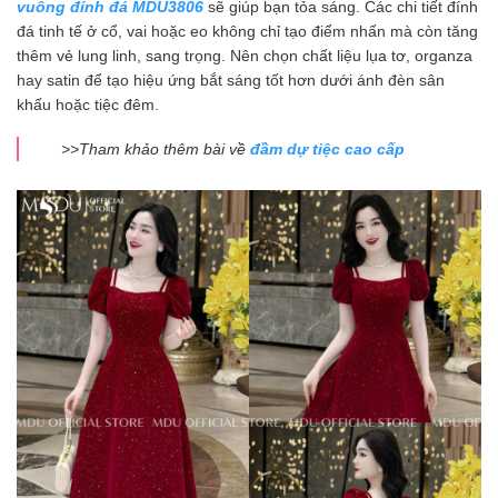
vuông đính đá MDU3806
sẽ giúp bạn tỏa sáng. Các chi tiết đính
đá tinh tế ở cổ, vai hoặc eo không chỉ tạo điểm nhấn mà còn tăng
thêm vẻ lung linh, sang trọng. Nên chọn chất liệu lụa tơ, organza
hay satin để tạo hiệu ứng bắt sáng tốt hơn dưới ánh đèn sân
khấu hoặc tiệc đêm.
>>Tham khảo thêm bài về
đầm dự tiệc cao cấp