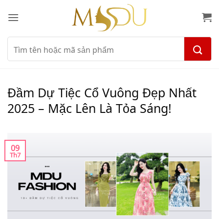
Bỏ
qua
nội
dung
Tìm
kiếm:
Đầm Dự Tiệc Cổ Vuông Đẹp Nhất
2025 – Mặc Lên Là Tỏa Sáng!
09
Th7