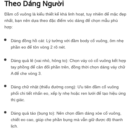
Theo Dáng Người
Đầm cổ vuông là kiểu thiết kế khá linh hoạt, tuy nhiên để mặc đẹp
nhất, bạn nên dựa theo đặc điểm vóc dáng để chọn mẫu phù
hợp:
Dáng đồng hồ cát: Lý tưởng với đầm body cổ vuông, ôm nhẹ
phần eo để tôn vòng 2 rõ nét.
Dáng quả lê (vai nhỏ, hông to): Chọn váy có cổ vuông kết hợp
tay phồng để cân đối phần trên, đồng thời chọn dáng váy chữ
A để che vòng 3.
Dáng chữ nhật (thiếu đường cong): Ưu tiên đầm cổ vuông
phối chi tiết nhấn eo, xếp ly nhẹ hoặc ren lưới để tạo hiệu ứng
thị giác.
Dáng quả táo (bụng to): Nên chọn đầm dáng xòe cổ vuông,
chiết eo cao, giúp che phần bụng mà vẫn giữ được độ thanh
lịch.