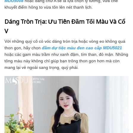
MDU5008
hoặc dáng chữ A sẽ là lựa chọn lý tưởng, vừa che
khuyết điểm hông to vừa tôn lên nét thanh lịch.
Dáng Tròn Trịa: Ưu Tiên Đầm Tối Màu Và Cổ
V
Với những quý cô có vóc dáng tròn trịa hoặc vòng eo không quá
thon gọn, hãy chọn
đầm dự tiệc màu đen cao cấp MDU5021
hoặc các gam màu trầm như xanh đậm, tím than, đỏ mận. Những
tông màu này không chỉ giúp bạn trông thon gọn hơn mà còn
mang lại vẻ ngoài sang trọng, quý phái.