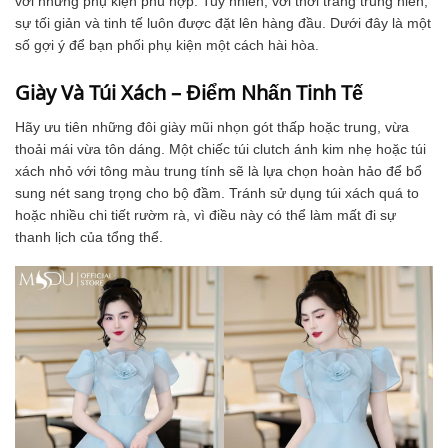
với những phụ kiện phù hợp. Tuy nhiên, với thời trang trung niên,
sự tối giản và tinh tế luôn được đặt lên hàng đầu. Dưới đây là một
số gợi ý để bạn phối phụ kiện một cách hài hòa.
Giày Và Túi Xách – Điểm Nhấn Tinh Tế
Hãy ưu tiên những đôi giày mũi nhọn gót thấp hoặc trung, vừa
thoải mái vừa tôn dáng. Một chiếc túi clutch ánh kim nhẹ hoặc túi
xách nhỏ với tông màu trung tính sẽ là lựa chọn hoàn hảo để bổ
sung nét sang trọng cho bộ đầm. Tránh sử dụng túi xách quá to
hoặc nhiều chi tiết rườm rà, vì điều này có thể làm mất đi sự
thanh lịch của tổng thể.