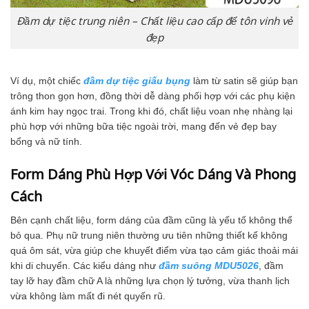
Đầm dự tiệc trung niên – Chất liệu cao cấp để tôn vinh vẻ
đẹp
Ví dụ, một chiếc
đầm dự tiệc giấu bụng
làm từ satin sẽ giúp bạn
trông thon gọn hơn, đồng thời dễ dàng phối hợp với các phụ kiện
ánh kim hay ngọc trai. Trong khi đó, chất liệu voan nhẹ nhàng lại
phù hợp với những bữa tiệc ngoài trời, mang đến vẻ đẹp bay
bổng và nữ tính.
Form Dáng Phù Hợp Với Vóc Dáng Và Phong
Cách
Bên cạnh chất liệu, form dáng của đầm cũng là yếu tố không thể
bỏ qua. Phụ nữ trung niên thường ưu tiên những thiết kế không
quá ôm sát, vừa giúp che khuyết điểm vừa tạo cảm giác thoải mái
khi di chuyển. Các kiểu dáng như
đầm suông MDU5026
, đầm
tay lỡ hay đầm chữ A là những lựa chọn lý tưởng, vừa thanh lịch
vừa không làm mất đi nét quyến rũ.