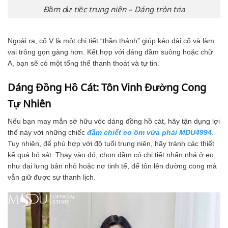
Đầm dự tiệc trung niên – Dáng tròn trịa
Ngoài ra, cổ V là một chi tiết “thần thánh” giúp kéo dài cổ và làm
vai trông gọn gàng hơn. Kết hợp với dáng đầm suông hoặc chữ
A, bạn sẽ có một tổng thể thanh thoát và tự tin.
Dáng Đồng Hồ Cát: Tôn Vinh Đường Cong
Tự Nhiên
Nếu bạn may mắn sở hữu vóc dáng đồng hồ cát, hãy tận dụng lợi
thế này với những chiếc
đầm chiết eo ôm vừa phải MDU4994
.
Tuy nhiên, để phù hợp với độ tuổi trung niên, hãy tránh các thiết
kế quá bó sát. Thay vào đó, chọn đầm có chi tiết nhấn nhá ở eo,
như đai lưng bản nhỏ hoặc nơ tinh tế, để tôn lên đường cong mà
vẫn giữ được sự thanh lịch.