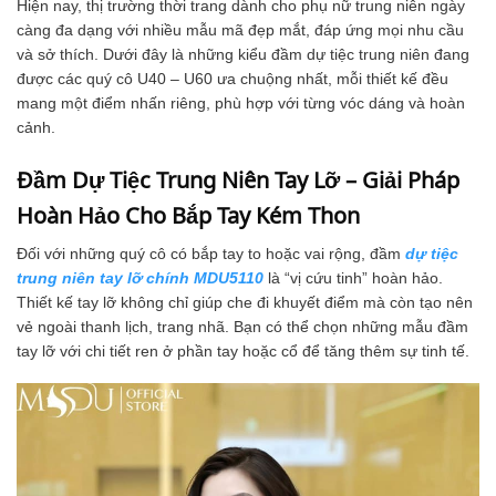
Hiện nay, thị trường thời trang dành cho phụ nữ trung niên ngày
càng đa dạng với nhiều mẫu mã đẹp mắt, đáp ứng mọi nhu cầu
và sở thích. Dưới đây là những kiểu đầm dự tiệc trung niên đang
được các quý cô U40 – U60 ưa chuộng nhất, mỗi thiết kế đều
mang một điểm nhấn riêng, phù hợp với từng vóc dáng và hoàn
cảnh.
Đầm Dự Tiệc Trung Niên Tay Lỡ – Giải Pháp
Hoàn Hảo Cho Bắp Tay Kém Thon
Đối với những quý cô có bắp tay to hoặc vai rộng, đầm
dự tiệc
trung niên tay lỡ chính MDU5110
là “vị cứu tinh” hoàn hảo.
Thiết kế tay lỡ không chỉ giúp che đi khuyết điểm mà còn tạo nên
vẻ ngoài thanh lịch, trang nhã. Bạn có thể chọn những mẫu đầm
tay lỡ với chi tiết ren ở phần tay hoặc cổ để tăng thêm sự tinh tế.