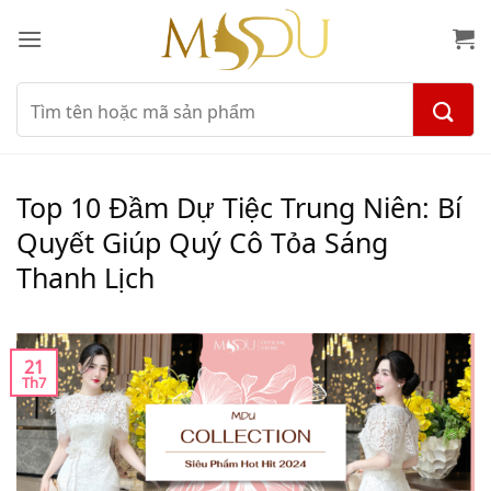
Bỏ
qua
nội
dung
Tìm
kiếm:
Top 10 Đầm Dự Tiệc Trung Niên: Bí
Quyết Giúp Quý Cô Tỏa Sáng
Thanh Lịch
21
Th7