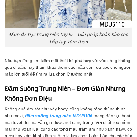
Đầm dự tiệc trung niên tay lỡ – Giải pháp hoàn hảo cho
bắp tay kém thon
Nếu bạn đang tìm kiếm một thiết kế phù hợp với vóc dáng không
quá chuẩn, hãy tham khảo thêm các mẫu đầm dự tiệc cho người
mập lớn tuổi để tìm ra lựa chọn lý tưởng nhất.
Đầm Suông Trung Niên – Đơn Giản Nhưng
Không Đơn Điệu
Không quá ôm sát như váy body, cũng không rộng thùng thình
như maxi,
đầm suông trung niên MDU5106
mang đến sự thoải
mái tuyệt đối mà vẫn giữ được nét sang trọng. Với chất liệu mềm
mại như voan lụa, cùng các tông màu trầm ấm như xanh navy, đỏ
rượu hay xám khói, đầm suông là lựa chọn hoàn hảo cho các bữa