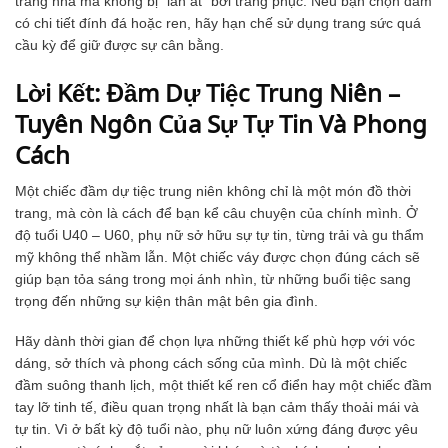
trang nhã mà không bị “lấn át” bởi trang phục. Nếu bạn chọn đầm
có chi tiết đính đá hoặc ren, hãy hạn chế sử dụng trang sức quá
cầu kỳ để giữ được sự cân bằng.
Lời Kết: Đầm Dự Tiệc Trung Niên –
Tuyên Ngôn Của Sự Tự Tin Và Phong
Cách
Một chiếc đầm dự tiệc trung niên không chỉ là một món đồ thời
trang, mà còn là cách để bạn kể câu chuyện của chính mình. Ở
độ tuổi U40 – U60, phụ nữ sở hữu sự tự tin, từng trải và gu thẩm
mỹ không thể nhầm lẫn. Một chiếc váy được chọn đúng cách sẽ
giúp bạn tỏa sáng trong mọi ánh nhìn, từ những buổi tiệc sang
trọng đến những sự kiện thân mật bên gia đình.
Hãy dành thời gian để chọn lựa những thiết kế phù hợp với vóc
dáng, sở thích và phong cách sống của mình. Dù là một chiếc
đầm suông thanh lịch, một thiết kế ren cổ điển hay một chiếc đầm
tay lỡ tinh tế, điều quan trọng nhất là bạn cảm thấy thoải mái và
tự tin. Vì ở bất kỳ độ tuổi nào, phụ nữ luôn xứng đáng được yêu